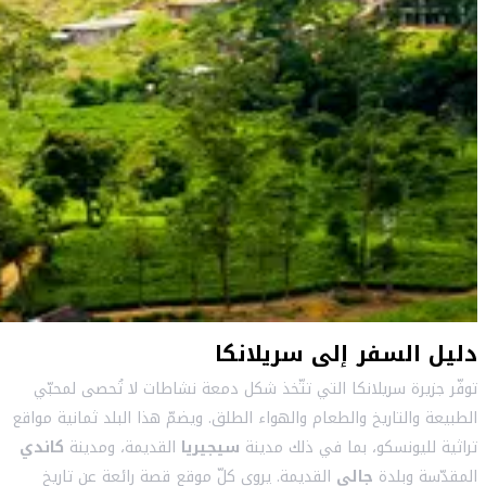
دليل السفر إلى سريلانكا
توفّر جزيرة سريلانكا التي تتّخذ شكل دمعة نشاطات لا تُحصى لمحبّي
الطبيعة والتاريخ والطعام والهواء الطلق. ويضمّ هذا البلد ثمانية مواقع
تراثية لليونسكو، بما في ذلك مدينة
سيجيريا
القديمة، ومدينة
كاندي
المقدّسة وبلدة
جالي
القديمة. يروي كلّ موقع قصة رائعة عن تاريخ