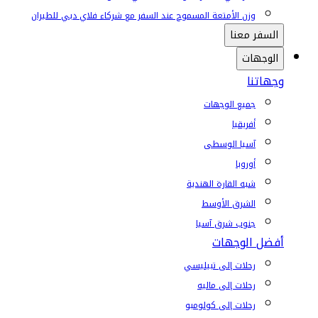
وزن الأمتعة المسموح عند السفر مع شركاء فلاي دبي للطيران
السفر معنا
الوجهات
وجهاتنا
جميع الوجهات
أفريقيا
آسيا الوسطى
أوروبا
شبه القارة الهندية
الشرق الأوسط
جنوب شرق آسيا
أفضل الوجهات
رحلات إلى تبيليسي
رحلات إلى ماليه
رحلات إلى كولومبو