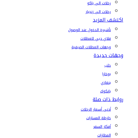
رحلات إلى باكو
رحلات إلى زنجبار
اكتشف المزيد
تأشيرة الدخول عند الوصول
فلاي دبي للعطلات
وجهات العطلات الصيفية
وجهات جديدة
حلب
بوخارا
بنغازي
بانكوك
روابط ذات صلة
أدنى أسعار الرحلات
خارطة المسارات
أفكار السفر
المطارات