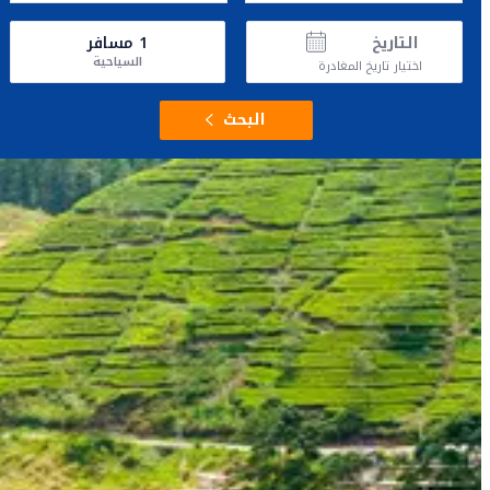
التاريخ
1
مسافر
السياحية
اختيار تاريخ المغادرة
البحث