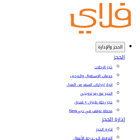
الحجز والإدارة
الحجز
حجز الرحلات
خدمات الإستقبال والترحيب
إنجاز إجراءات السفر من المنزل
الحجز مع رمز ترويجي
حجز رحلة طيران + فندق
محطة توقف في دبي
New
إدارة الحجز
إدارة الحجز
الترقية إلى درجة الأعمال