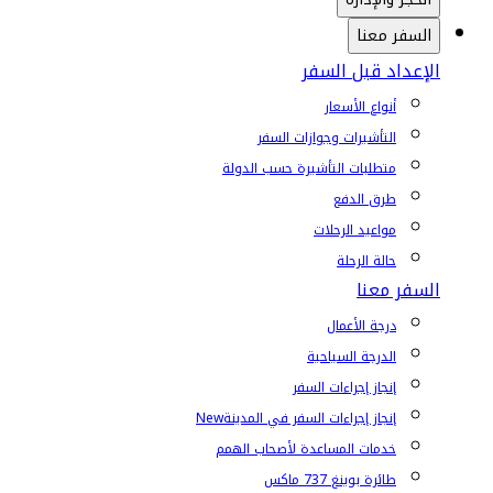
السفر معنا
الإعداد قبل السفر
أنواع الأسعار
التأشيرات وجوازات السفر
متطلبات التأشيرة حسب الدولة
طرق الدفع
مواعيد الرحلات
حالة الرحلة
السفر معنا
درجة الأعمال
الدرجة السياحية
إنجاز إجراءات السفر
إنجاز إجراءات السفر في المدينة
New
خدمات المساعدة لأصحاب الهمم
طائرة بوينغ 737 ماكس