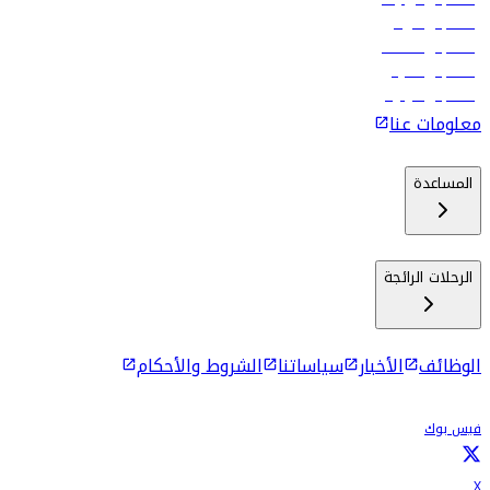
رحلات إلى الرياض
رحلات إلى مسقط
رحلات إلى ماليه
رحلات إلى كولومبو
معلومات عنا
المساعدة
الرحلات الرائجة
الوظائف
الأخبار
سياساتنا
الشروط والأحكام
فيس بوك
X