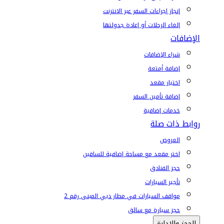
إنجاز إجراءات السفر عبر الإنترنت
إلغاء الرحلات أو إعادة جدولتها
الإضافات
شراء الإضافات
إضافة أمتعة
اختيار مقعد
إضافة تأمين السفر
خدمات إضافية
روابط ذات صلة
العروض
اختر مقعد مع مساحة إضافية للساقين
حجز الفنادق
تأجير السيارات
مواقف السيارات في مطار دبي المبنى رقم 2
حجز سيارة مع سائق
الحجز والإدارة