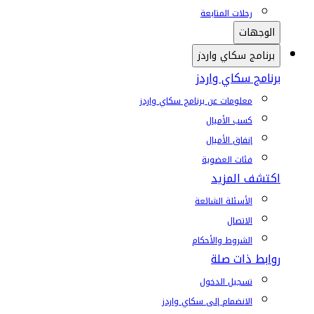
رحلات المتابعة
الوجهات
برنامج سكاي واردز
برنامج سكاي واردز
معلومات عن برنامج سكاي واردز
كسب الأميال
إنفاق الأميال
فئات العضوية
اكتشف المزيد
الأسئلة الشائعة
الاتصال
الشروط والأحكام
روابط ذات صلة
تسجيل الدخول
الانضمام إلى سكاي واردز