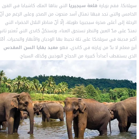
سريلانكا. فقم بزيارة
قلعة سيجيريا
التي بناها الملك كاشيابا في القرن
الخامس والتي تجد فيها تمثال أسد منحوت من الصخر. وعلى الرغم من أنّ
الرحلة إلى أعلى صخرة سيجيريا طويلة، إلّا أنّ مناظر التلال الخضراء التي
تمتدّ على مدّ العين والنظر تستحق العناء. وتستكنّ كاندي التي تُعتبر ثاني
أكبر مدينة في سريلانكا على تلة تحيط بها الوديان والأنهار والبحيرات. أمّا
أبرز معلم لا بدّ من زيارته في كاندي، فهو
معبد بقايا السن المقدس
الذي يستقطب أعداداً كبيرة من الحجاج البوذيين وكذلك السياح.