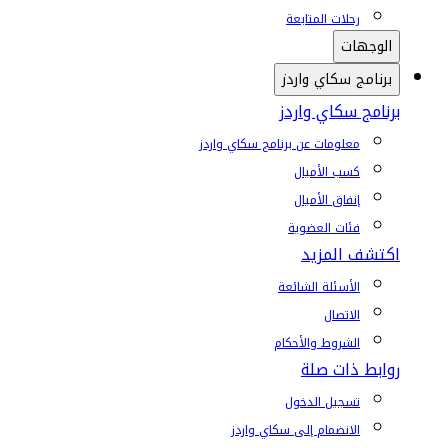
رحلات المتابعة
الوجهات
برنامج سكاي واردز
برنامج سكاي واردز
معلومات عن برنامج سكاي واردز
كسب الأميال
إنفاق الأميال
فئات العضوية
اكتشف المزيد
الأسئلة الشائعة
الاتصال
الشروط والأحكام
روابط ذات صلة
تسجيل الدخول
الانضمام إلى سكاي واردز