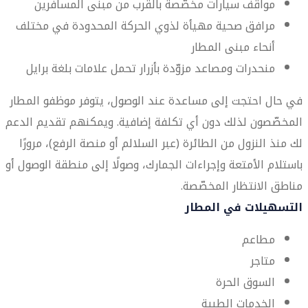
مواقف سيارات مخصّصة بالقرب من مبنى المسافرين
مرافق صحية مهيأة لذوي الحركة المحدودة في مختلف
أنحاء مبنى المطار
منحدرات ومصاعد مزوّدة بأزرار تحمل علامات بلغة برايل
في حال احتجت إلى مساعدة عند الوصول، يتوفر موظفو المطار
المخصّصون لذلك دون أي تكلفة إضافية. ويمكنهم تقديم الدعم
لك منذ النزول من الطائرة (عبر السلالم أو منصة الرفع)، مرورًا
باستلام الأمتعة وإجراءات الجمارك، وصولًا إلى منطقة الوصول أو
مناطق الانتظار المخصّصة.
التسهيلات في المطار
مطاعم
متاجر
السوق الحرة
الخدمات الطبية