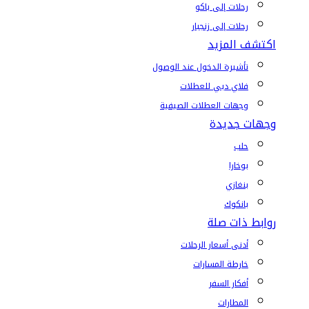
رحلات إلى باكو
رحلات إلى زنجبار
اكتشف المزيد
تأشيرة الدخول عند الوصول
فلاي دبي للعطلات
وجهات العطلات الصيفية
وجهات جديدة
حلب
بوخارا
بنغازي
بانكوك
روابط ذات صلة
أدنى أسعار الرحلات
خارطة المسارات
أفكار السفر
المطارات