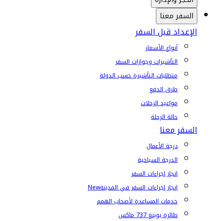
السفر معنا
الإعداد قبل السفر
أنواع الأسعار
التأشيرات وجوازات السفر
متطلبات التأشيرة حسب الدولة
طرق الدفع
مواعيد الرحلات
حالة الرحلة
السفر معنا
درجة الأعمال
الدرجة السياحية
إنجاز إجراءات السفر
إنجاز إجراءات السفر في المدينة
New
خدمات المساعدة لأصحاب الهمم
طائرة بوينغ 737 ماكس