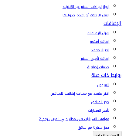
إنجاز إجراءات السفر عبر الإنترنت
إلغاء الرحلات أو إعادة جدولتها
الإضافات
شراء الإضافات
إضافة أمتعة
اختيار مقعد
إضافة تأمين السفر
خدمات إضافية
روابط ذات صلة
العروض
اختر مقعد مع مساحة إضافية للساقين
حجز الفنادق
تأجير السيارات
مواقف السيارات في مطار دبي المبنى رقم 2
حجز سيارة مع سائق
الحجز والإدارة