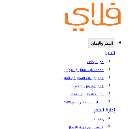
الحجز والإدارة
الحجز
حجز الرحلات
خدمات الإستقبال والترحيب
إنجاز إجراءات السفر من المنزل
الحجز مع رمز ترويجي
حجز رحلة طيران + فندق
محطة توقف في دبي
New
إدارة الحجز
إدارة الحجز
الترقية إلى درجة الأعمال