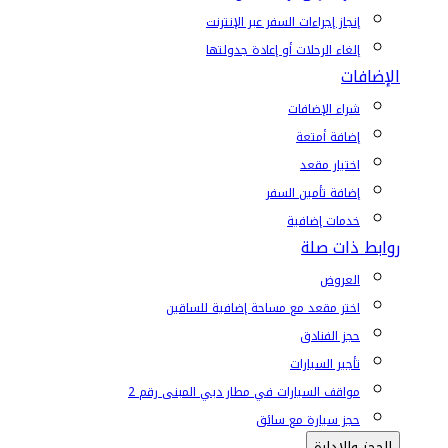
إنجاز إجراءات السفر عبر الإنترنت
إلغاء الرحلات أو إعادة جدولتها
الإضافات
شراء الإضافات
إضافة أمتعة
اختيار مقعد
إضافة تأمين السفر
خدمات إضافية
روابط ذات صلة
العروض
اختر مقعد مع مساحة إضافية للساقين
حجز الفنادق
تأجير السيارات
مواقف السيارات في مطار دبي المبنى رقم 2
حجز سيارة مع سائق
الحجز والإدارة