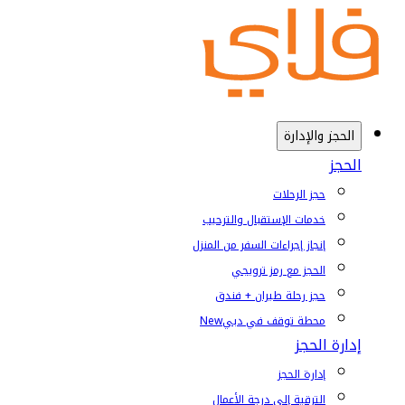
الحجز والإدارة
الحجز
حجز الرحلات
خدمات الإستقبال والترحيب
إنجاز إجراءات السفر من المنزل
الحجز مع رمز ترويجي
حجز رحلة طيران + فندق
محطة توقف في دبي
New
إدارة الحجز
إدارة الحجز
الترقية إلى درجة الأعمال