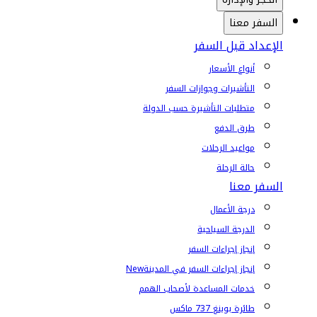
السفر معنا
الإعداد قبل السفر
أنواع الأسعار
التأشيرات وجوازات السفر
متطلبات التأشيرة حسب الدولة
طرق الدفع
مواعيد الرحلات
حالة الرحلة
السفر معنا
درجة الأعمال
الدرجة السياحية
إنجاز إجراءات السفر
إنجاز إجراءات السفر في المدينة
New
خدمات المساعدة لأصحاب الهمم
طائرة بوينغ 737 ماكس