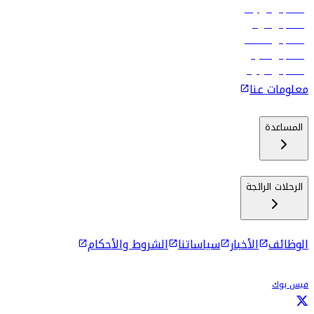
رحلات إلى تبيليسي
رحلات إلى الرياض
رحلات إلى مسقط
رحلات إلى ماليه
رحلات إلى كولومبو
معلومات عنا
المساعدة
الرحلات الرائجة
الوظائف
الأخبار
سياساتنا
الشروط والأحكام
فيس بوك