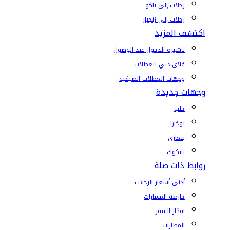
رحلات إلى باكو
رحلات إلى زنجبار
اكتشف المزيد
تأشيرة الدخول عند الوصول
فلاي دبي للعطلات
وجهات العطلات الصيفية
وجهات جديدة
حلب
بوخارا
بنغازي
بانكوك
روابط ذات صلة
أدنى أسعار الرحلات
خارطة المسارات
أفكار السفر
المطارات