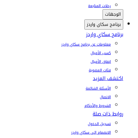
رحلات المتابعة
الوجهات
برنامج سكاي واردز
برنامج سكاي واردز
معلومات عن برنامج سكاي واردز
كسب الأميال
إنفاق الأميال
فئات العضوية
اكتشف المزيد
الأسئلة الشائعة
الاتصال
الشروط والأحكام
روابط ذات صلة
تسجيل الدخول
الانضمام إلى سكاي واردز