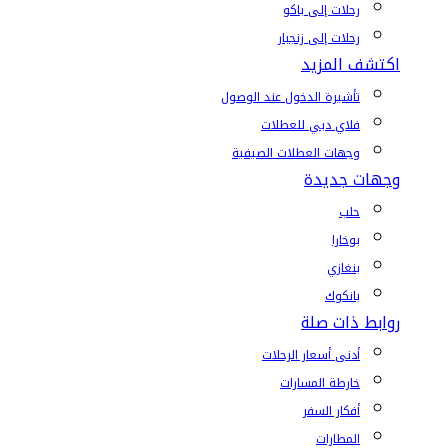
رحلات إلى باكو
رحلات إلى زنجبار
اكتشف المزيد
تأشيرة الدخول عند الوصول
فلاي دبي للعطلات
وجهات العطلات الصيفية
وجهات جديدة
حلب
بوخارا
بنغازي
بانكوك
روابط ذات صلة
أدنى أسعار الرحلات
خارطة المسارات
أفكار السفر
المطارات