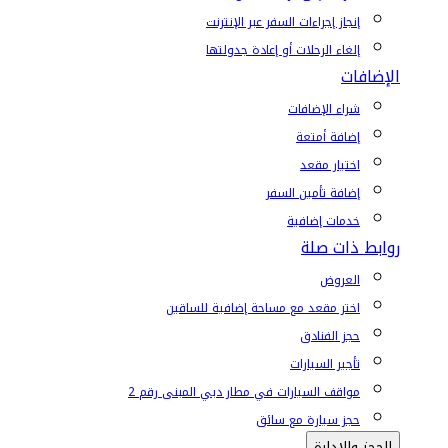
إنجاز إجراءات السفر عبر الإنترنت
إلغاء الرحلات أو إعادة جدولتها
الإضافات
شراء الإضافات
إضافة أمتعة
اختيار مقعد
إضافة تأمين السفر
خدمات إضافية
روابط ذات صلة
العروض
اختر مقعد مع مساحة إضافية للساقين
حجز الفنادق
تأجير السيارات
مواقف السيارات في مطار دبي المبنى رقم 2
حجز سيارة مع سائق
الحجز والإدارة