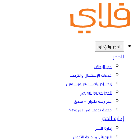
الحجز والإدارة
الحجز
حجز الرحلات
خدمات الإستقبال والترحيب
إنجاز إجراءات السفر من المنزل
الحجز مع رمز ترويجي
حجز رحلة طيران + فندق
محطة توقف في دبي
New
إدارة الحجز
إدارة الحجز
الترقية إلى درجة الأعمال