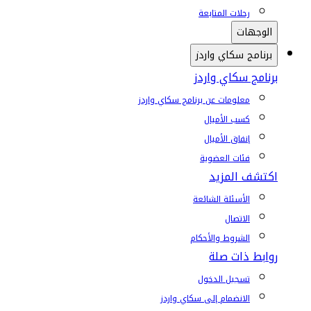
رحلات المتابعة
الوجهات
برنامج سكاي واردز
برنامج سكاي واردز
معلومات عن برنامج سكاي واردز
كسب الأميال
إنفاق الأميال
فئات العضوية
اكتشف المزيد
الأسئلة الشائعة
الاتصال
الشروط والأحكام
روابط ذات صلة
تسجيل الدخول
الانضمام إلى سكاي واردز