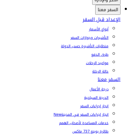
السفر معنا
الإعداد قبل السفر
أنواع الأسعار
التأشيرات وجوازات السفر
متطلبات التأشيرة حسب الدولة
طرق الدفع
مواعيد الرحلات
حالة الرحلة
السفر معنا
درجة الأعمال
الدرجة السياحية
إنجاز إجراءات السفر
إنجاز إجراءات السفر في المدينة
New
خدمات المساعدة لأصحاب الهمم
طائرة بوينغ 737 ماكس