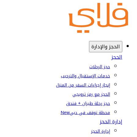
الحجز والإدارة
الحجز
حجز الرحلات
خدمات الإستقبال والترحيب
إنجاز إجراءات السفر من المنزل
الحجز مع رمز ترويجي
حجز رحلة طيران + فندق
محطة توقف في دبي
New
إدارة الحجز
إدارة الحجز