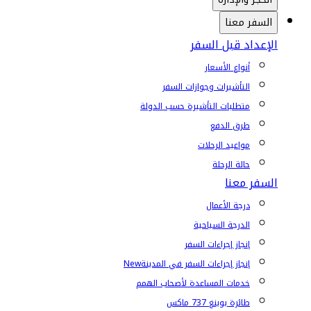
السفر معنا
الإعداد قبل السفر
أنواع الأسعار
التأشيرات وجوازات السفر
متطلبات التأشيرة حسب الدولة
طرق الدفع
مواعيد الرحلات
حالة الرحلة
السفر معنا
درجة الأعمال
الدرجة السياحية
إنجاز إجراءات السفر
إنجاز إجراءات السفر في المدينة
New
خدمات المساعدة لأصحاب الهمم
طائرة بوينغ 737 ماكس