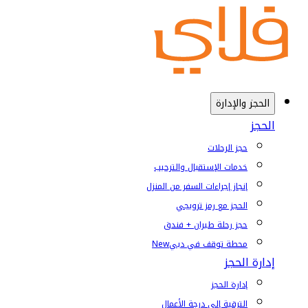
الحجز والإدارة
الحجز
حجز الرحلات
خدمات الإستقبال والترحيب
إنجاز إجراءات السفر من المنزل
الحجز مع رمز ترويجي
حجز رحلة طيران + فندق
محطة توقف في دبي
New
إدارة الحجز
إدارة الحجز
الترقية إلى درجة الأعمال