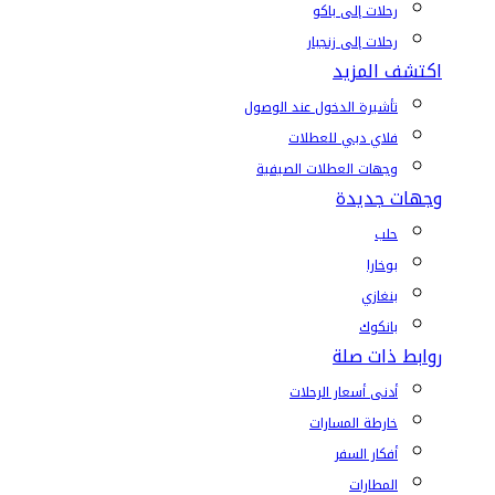
رحلات إلى باكو
رحلات إلى زنجبار
اكتشف المزيد
تأشيرة الدخول عند الوصول
فلاي دبي للعطلات
وجهات العطلات الصيفية
وجهات جديدة
حلب
بوخارا
بنغازي
بانكوك
روابط ذات صلة
أدنى أسعار الرحلات
خارطة المسارات
أفكار السفر
المطارات