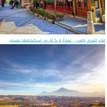
لقاء الشرق بالغرب - عمارةٌ لا بدّ لك من استكشافها بنفسك