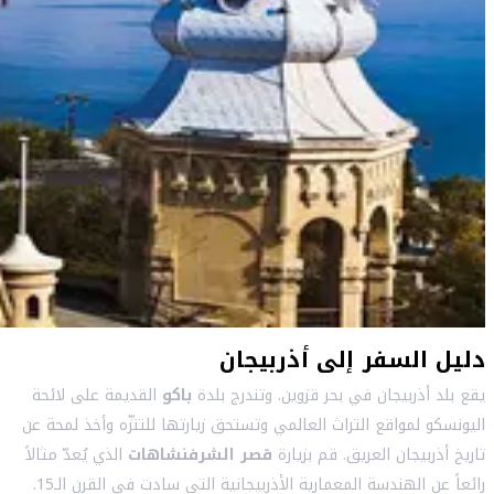
دليل السفر إلى أذربيجان
يقع بلد أذربيجان في بحر قزوين. وتندرج بلدة
باكو
القديمة على لائحة
اليونسكو لمواقع التراث العالمي وتستحق زيارتها للتنزّه وأخذ لمحة عن
تاريخ أذربيجان العريق. قم بزيارة
قصر الشرفنشاهات
الذي يُعدّ مثالاً
رائعاً عن الهندسة المعمارية الأذربيجانية التي سادت في القرن الـ15.