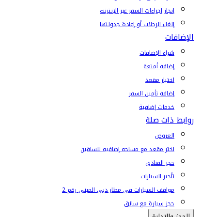
إنجاز إجراءات السفر عبر الإنترنت
إلغاء الرحلات أو إعادة جدولتها
الإضافات
شراء الإضافات
إضافة أمتعة
اختيار مقعد
إضافة تأمين السفر
خدمات إضافية
روابط ذات صلة
العروض
اختر مقعد مع مساحة إضافية للساقين
حجز الفنادق
تأجير السيارات
مواقف السيارات في مطار دبي المبنى رقم 2
حجز سيارة مع سائق
الحجز والإدارة