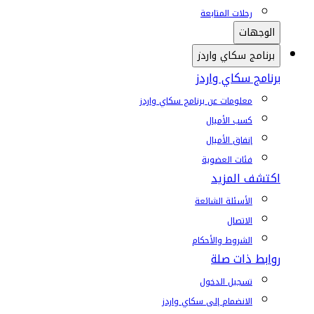
رحلات المتابعة
الوجهات
برنامج سكاي واردز
برنامج سكاي واردز
معلومات عن برنامج سكاي واردز
كسب الأميال
إنفاق الأميال
فئات العضوية
اكتشف المزيد
الأسئلة الشائعة
الاتصال
الشروط والأحكام
روابط ذات صلة
تسجيل الدخول
الانضمام إلى سكاي واردز