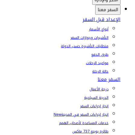
السفر معنا
الإعداد قبل السفر
أنواع الأسعار
التأشيرات وجوازات السفر
متطلبات التأشيرة حسب الدولة
طرق الدفع
مواعيد الرحلات
حالة الرحلة
السفر معنا
درجة الأعمال
الدرجة السياحية
إنجاز إجراءات السفر
إنجاز إجراءات السفر في المدينة
New
خدمات المساعدة لأصحاب الهمم
طائرة بوينغ 737 ماكس