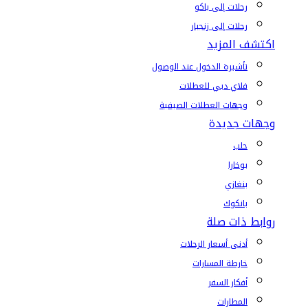
رحلات إلى باكو
رحلات إلى زنجبار
اكتشف المزيد
تأشيرة الدخول عند الوصول
فلاي دبي للعطلات
وجهات العطلات الصيفية
وجهات جديدة
حلب
بوخارا
بنغازي
بانكوك
روابط ذات صلة
أدنى أسعار الرحلات
خارطة المسارات
أفكار السفر
المطارات