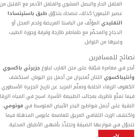
الفلفل الحار والبصل المشوي والفلفل الأحمر مع القليل من
عصير الليمون! كذلك، ننصحك بتذوّق
طبق باستيتسادا
التقليدي
المؤلّف من الباستا العريضة ولحم العجل أو
الدجاج والمحضّر مع طماطم طازجة وقرفة وجوزة الطيب
وغيرها من التوابل.
نصائح للمسافرين
أبحر في مغامرة شيّقة على متن القارب لبلوغ
جزيرتَي باكسوي
وأنتيباكسوي
اللتان تُعتبران من أجمل جزر اليونان. استكشف
الكهوف الزرقاء الخلابة وتعلّم المزيد عن تاريخ الجزيرة الأسطوري
فيما تمتّع ناظريك بعجائب الطبيعة الآسرة. اسبح في المياه الزرقا
النقية على أجمل شواطئ البحر الأبيض المتوسط في
فوتومي
،
واكتشف الإرث الثقافي العريق للعاصمة غايوس المذهلة فيما
تتجوّل في شوارعها الضيقة وتتلذّذ بأشهى الأطباق المحلية.