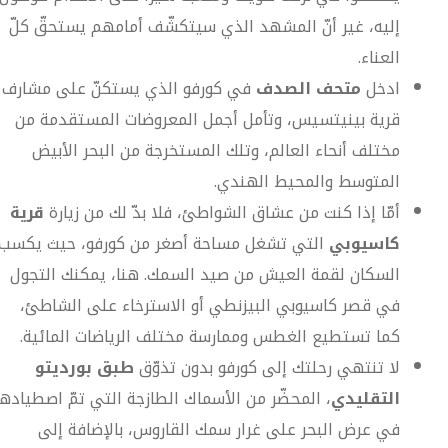
إليه، غير أنّ المشهد الذي سيتكشّف أمامهم يستحقّ كلّ
العناء.
ادخل
متحف الصدف
في كورفو الذي يستكنّ على مشارف
قرية بينيتسيس، وتأمل أجمل المعروضات المستقدمة من
مختلف أنحاء العالم، وتلك المستخرجة من البحر الأبيض
المتوسط والمحيط الهندي.
أمّا إذا كنت من عشاق الشواطئ، فلا بدّ لك من زيارة
قرية
كاسيوبي
التي تشغل مساحة أصغر من كورفو، حيث يكسب
السكان لقمة العيش من صيد السمك. هنا، يمكنك التجول
في قصر كاسيوبي البيزنطي أو الاسترخاء على الشاطئ،
كما تستطيع الغطس وممارسة مختلف الرياضات المائية.
لا تنتهي رحلتك إلى كورفو بدون تذوّق
طبق بورديتو
التقليدي
، المحضّر من الأسماك الطازجة التي تمّ اصطيادها
في عرض البحر على غرار سمك القاروس، بالإضافة إلى