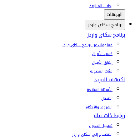
رحلات المتابعة
الوجهات
برنامج سكاي واردز
برنامج سكاي واردز
معلومات عن برنامج سكاي واردز
كسب الأميال
إنفاق الأميال
فئات العضوية
اكتشف المزيد
الأسئلة الشائعة
الاتصال
الشروط والأحكام
روابط ذات صلة
تسجيل الدخول
الانضمام إلى سكاي واردز