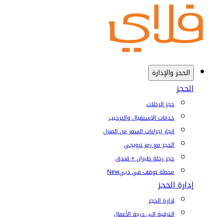
الحجز والإدارة
الحجز
حجز الرحلات
خدمات الإستقبال والترحيب
إنجاز إجراءات السفر من المنزل
الحجز مع رمز ترويجي
حجز رحلة طيران + فندق
محطة توقف في دبي
New
إدارة الحجز
إدارة الحجز
الترقية إلى درجة الأعمال