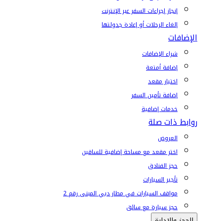
إنجاز إجراءات السفر عبر الإنترنت
إلغاء الرحلات أو إعادة جدولتها
الإضافات
شراء الإضافات
إضافة أمتعة
اختيار مقعد
إضافة تأمين السفر
خدمات إضافية
روابط ذات صلة
العروض
اختر مقعد مع مساحة إضافية للساقين
حجز الفنادق
تأجير السيارات
مواقف السيارات في مطار دبي المبنى رقم 2
حجز سيارة مع سائق
الحجز والإدارة