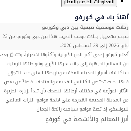
المعلومات الخاصة بالمطار
أهلاً بك في كورفو
رحلات موسمية صيفية بين دبي وكورفو
سيتم تشغييل رحلات موسم الصيف هذا بين دبي وكورفو من 23
مايو 2026 إلى 29 أغسطس 2026.
تُعتبر كورفو إحدى أكبر الجزر الأيونية وأكثرها اخضراراً، وتتميّز بعدد
من المعالم المبهرة إلى جانب بحرها الأزرق وشواطئها الرملية.
ستكتشف أسرار المدينة المخفية وتاريخها الغني عند التجوّل
فيها، حيث تحتضن الكنائس القديمة والمتاحف، فضلاً عن بعض
الآثار الموزّعة في مختلف أرجائها. ننصحك بأن تبدأ بزيارة الجزيرة
من المدينة القديمة المُدرجة على لائحة مواقع التراث العالمي
لليونسكو، إذ تضمّ مواقع سياحية رائعة الجمال.
أبرز المعالم والأنشطة في كورفو