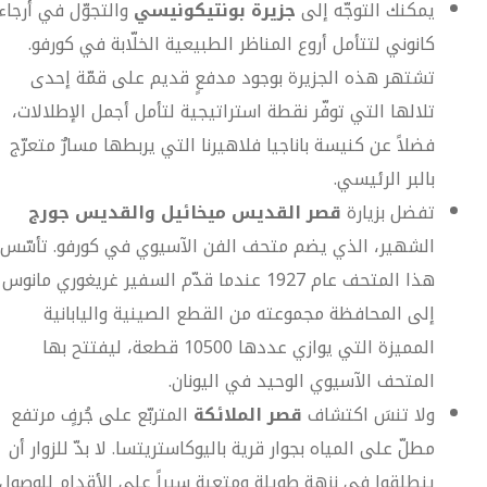
يمكنك التوجّه إلى
جزيرة بونتيكونيسي
والتجوّل في أرجاء
كانوني لتتأمل أروع المناظر الطبيعية الخلّابة في كورفو.
تشتهر هذه الجزيرة بوجود مدفعٍ قديم على قمّة إحدى
تلالها التي توفّر نقطة استراتيجية لتأمل أجمل الإطلالات،
فضلاً عن كنيسة باناجيا فلاهيرنا التي يربطها مسارٌ متعرّج
بالبر الرئيسي.
تفضل بزيارة
قصر القديس ميخائيل والقديس جورج
الشهير، الذي يضم متحف الفن الآسيوي في كورفو. تأسّس
هذا المتحف عام 1927 عندما قدّم السفير غريغوري مانوس
إلى المحافظة مجموعته من القطع الصينية واليابانية
المميزة التي يوازي عددها 10500 قطعة، ليفتتح بها
المتحف الآسيوي الوحيد في اليونان.
ولا تنسَ اكتشاف
قصر الملائكة
المتربّع على جُرفٍ مرتفع
مطلّ على المياه بجوار قرية باليوكاستريتسا. لا بدّ للزوار أن
ينطلقوا في نزهة طويلة ومتعبة سيراً على الأقدام للوصول