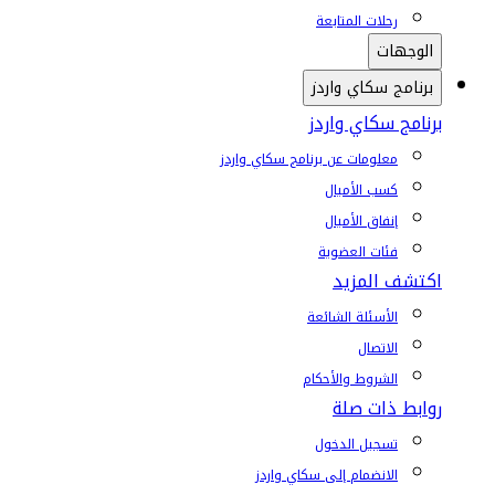
رحلات المتابعة
الوجهات
برنامج سكاي واردز
برنامج سكاي واردز
معلومات عن برنامج سكاي واردز
كسب الأميال
إنفاق الأميال
فئات العضوية
اكتشف المزيد
الأسئلة الشائعة
الاتصال
الشروط والأحكام
روابط ذات صلة
تسجيل الدخول
الانضمام إلى سكاي واردز