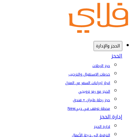
الحجز والإدارة
الحجز
حجز الرحلات
خدمات الإستقبال والترحيب
إنجاز إجراءات السفر من المنزل
الحجز مع رمز ترويجي
حجز رحلة طيران + فندق
محطة توقف في دبي
New
إدارة الحجز
إدارة الحجز
الترقية إلى درجة الأعمال