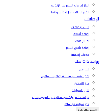
إنجاز إجراءات السفر عبر الإنترنت
إلغاء الرحلات أو إعادة جدولتها
الإضافات
شراء الإضافات
إضافة أمتعة
اختيار مقعد
إضافة تأمين السفر
خدمات إضافية
روابط ذات صلة
العروض
اختر مقعد مع مساحة إضافية للساقين
حجز الفنادق
تأجير السيارات
مواقف السيارات في مطار دبي المبنى رقم 2
حجز سيارة مع سائق
الحجز والإدارة