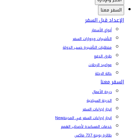
السفر معنا
الإعداد قبل السفر
أنواع الأسعار
التأشيرات وجوازات السفر
متطلبات التأشيرة حسب الدولة
طرق الدفع
مواعيد الرحلات
حالة الرحلة
السفر معنا
درجة الأعمال
الدرجة السياحية
إنجاز إجراءات السفر
إنجاز إجراءات السفر في المدينة
New
خدمات المساعدة لأصحاب الهمم
طائرة بوينغ 737 ماكس