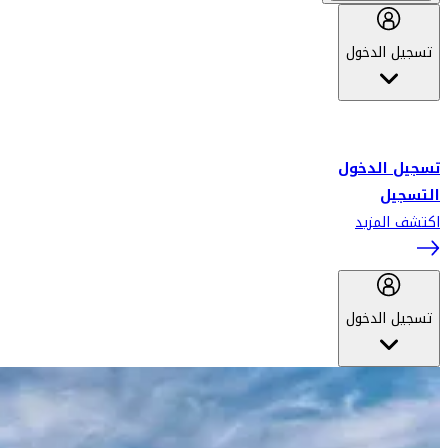
تسجيل الدخول
أهلاً بك في سكاي واردز طيران الإمارات برنامج الولاء المعتمد من قبل
طيران الإمارات، ومؤخراً فلاي دبي.
تسجيل الدخول
التسجيل
اكتشف المزيد
تسجيل الدخول