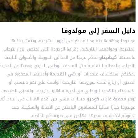
دليل السفر إلى مولدوفا
مولدوفا وجهة هادئة وخلابة تقع في أوروبا الشرقية، وتتميّز بتلالها
المتدرجة، ومواقعها التاريخية، وقراها الودودة التي تحتضن الزوار بترحاب.
عاصمتها
كيشيناو
تقدّم مزيجًا من الحدائق المورقة، والأسواق النابضة
بالحياة، والمعالم الثقافية مثل المتحف الوطني للتاريخ. وبعيدًا عن المدينة
يمكنكم استكشاف منحدرات
أورهي القديمة
وأديرتها المحفورة في
الصخور، أو زيارة قلعة سوروتسا التاريخية الواقعة على نهر دنيستر، أو
الاستمتاع بالهدوء الروحاني في أديرة ساهارنا وتيبوفا. ولمحبّي الطبيعة،
توفر
محمية غابات كودرو
مسارات مشي بين أقدم الغابات في البلاد. تُع
مولدوفا خيارًا مثاليًا للمسافرين الباحثين عن الأصالة والسكينة، حيث
تدعوكم لاكتشاف سحرها الهادئ على طريقتكم الخاصة.