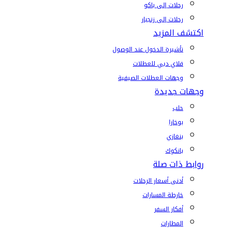
رحلات إلى باكو
رحلات إلى زنجبار
اكتشف المزيد
تأشيرة الدخول عند الوصول
فلاي دبي للعطلات
وجهات العطلات الصيفية
وجهات جديدة
حلب
بوخارا
بنغازي
بانكوك
روابط ذات صلة
أدنى أسعار الرحلات
خارطة المسارات
أفكار السفر
المطارات