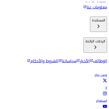
رحلات إلى كولومبو
معلومات عنا
المساعدة
الرحلات الرائجة
الوظائف
الأخبار
سياساتنا
الشروط والأحكام
فيس بوك
X
انستقرام