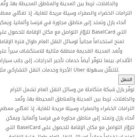
والحافلات، تربط بين المدينة والمناطق المحيطة بها. وتُع
الترامات الخضراء والصفراء وسيلة مريحة للغاية، إذ تغطّي معظ
أنحاء بازل وتمتد إلى مناطق مجاورة في فرنسا وألمانيا. ويمك
للزوّار التواصل مع مكان الإقامة للحصول على BaselCard الت
تمنح استخداماً مجانياً لوسائل النقل العام طوال فترة الإقامة
وتُعد المدينة القديمة منطقة مثالية للاستكشاف سيراً عل
الأقدام، بينما تتوفّر أيضاً خدمات تأجير الدراجات، إلى جانب سيارا
الأجرة وخدمات النقل التشاركي مثل Uber للتنقّل بسهولة.
التنقل
توفّر بازل شبكة متكاملة من وسائل النقل العام تشمل الترام
والحافلات، تربط بين المدينة والمناطق المحيطة بها. وتُعد
الترامات الخضراء والصفراء وسيلة مريحة للغاية، إذ تغطّي معظم
أنحاء بازل وتمتد إلى مناطق مجاورة في فرنسا وألمانيا. ويمكن
للزوّار التواصل مع مكان الإقامة للحصول على BaselCard التي
تمنح استخداماً مجانياً لوسائل النقل العام طوال فترة الإقامة.