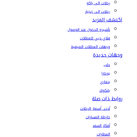
رحلات إلى باكو
رحلات إلى زنجبار
اكتشف المزيد
تأشيرة الدخول عند الوصول
فلاي دبي للعطلات
وجهات العطلات الصيفية
وجهات جديدة
حلب
بوخارا
بنغازي
بانكوك
روابط ذات صلة
أدنى أسعار الرحلات
خارطة المسارات
أفكار السفر
المطارات