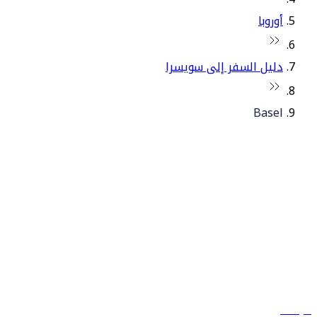
أوروبا
دليل السفر إلى سويسرا
Basel
© فلاي دبي 2026. جميع الحقوق محفوظة.
سياساتنا