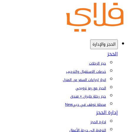
الحجز والإدارة
الحجز
حجز الرحلات
خدمات الإستقبال والترحيب
إنجاز إجراءات السفر من المنزل
الحجز مع رمز ترويجي
حجز رحلة طيران + فندق
محطة توقف في دبي
New
إدارة الحجز
إدارة الحجز
الترقية إلى درجة الأعمال