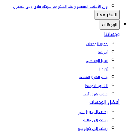
وزن الأمتعة المسموح عند السفر مع شركاء فلاي دبي للطيران
السفر معنا
الوجهات
وجهاتنا
جميع الوجهات
أفريقيا
آسيا الوسطى
أوروبا
شبه القارة الهندية
الشرق الأوسط
جنوب شرق آسيا
أفضل الوجهات
رحلات إلى تبيليسي
رحلات إلى ماليه
رحلات إلى كولومبو