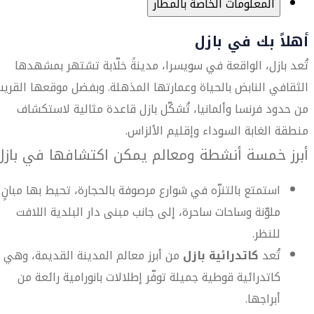
المعلومات الخاصة بالمطار
أهلاً بك في بازل
تُعد بازل، الواقعة في سويسرا، مدينةً خلّابة تشتهر بمشهدها
الثقافي النابض بالحياة وعمارتها المذهلة. وبفضل موقعها القريب
من حدود فرنسا وألمانيا، تُشكّل بازل قاعدة مثالية لاستكشاف
منطقة الغابة السوداء وإقليم الألزاس.
أبرز خمسة أنشطة ومعالم يمكن اكتشافها في بازل
استمتع بالتنزّه في شوارع مرصوفة بالحجارة، تحيط بها مبانٍ
ملوّنة وساحات ساحرة، إلى جانب مبنى دار البلدية اللافت
للنظر.
تُعد
كاتدرائية بازل
من أبرز معالم المدينة القديمة، وهي
كاتدرائية قوطية جميلة توفّر إطلالات بانورامية رائعة من
أبراجها.