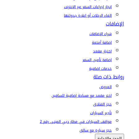
إنجاز إجراءات السفر عبر الإنترنت
إلغاء الرحلات أو إعادة جدولتها
الإضافات
شراء الإضافات
إضافة أمتعة
اختيار مقعد
إضافة تأمين السفر
خدمات إضافية
روابط ذات صلة
العروض
اختر مقعد مع مساحة إضافية للساقين
حجز الفنادق
تأجير السيارات
مواقف السيارات في مطار دبي المبنى رقم 2
حجز سيارة مع سائق
الحجز والإدارة