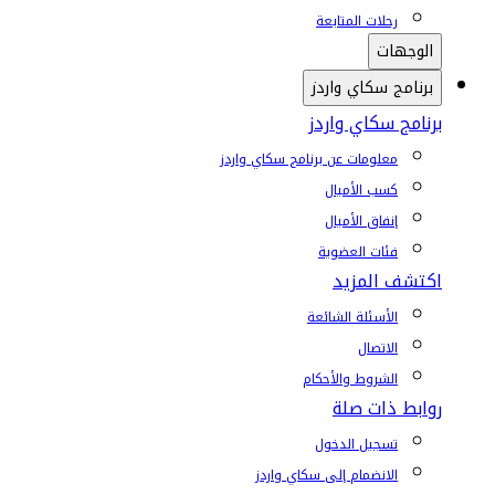
رحلات المتابعة
الوجهات
برنامج سكاي واردز
برنامج سكاي واردز
معلومات عن برنامج سكاي واردز
كسب الأميال
إنفاق الأميال
فئات العضوية
اكتشف المزيد
الأسئلة الشائعة
الاتصال
الشروط والأحكام
روابط ذات صلة
تسجيل الدخول
الانضمام إلى سكاي واردز