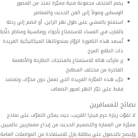
يضم المتحف مجموعة فنية مميّزة تمتد من العصور
الوسطى وصولاً إلى الفن الحديث والمعاصر.
استمتع بالمشي على طول نهر الراين، أو انضم إلى رحلة
بالقارب في المساء للاستمتاع بأجواء رومانسية ومناظر خلّابة.
تُسعد هذه النافورة الزوّار بمنحوتاتها الميكانيكية الفريدة
ذات الطابع المرح.
زر ماركت هاله للاستمتاع بالمنتجات الطازجة والأطعمة
الفاخرة من مختلف المطابخ.
جرّب هذه العبّارة الفريدة التي تعمل دون محرّك، وتعتمد
فقط على تيّار النهر لعبور الضفاف.
نصائح للمسافرين
لا تفوّت زيارة حرم فيترا القريب، حيث يمكن التعرّف على نماذج
مميّزة من العمارة والتصميم الحديث من إبداع معماريين عالميين.
ويُنصح بالحصول على بطاقة بازل للاستفادة من المواصلات العامة