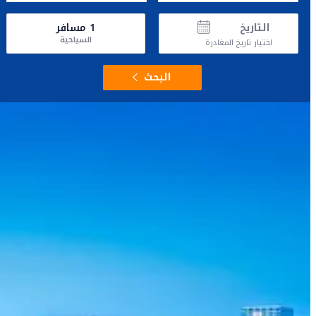
التاريخ
1
مسافر
السياحية
اختيار تاريخ المغادرة
البحث