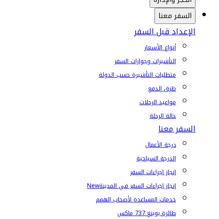
السفر معنا
الإعداد قبل السفر
أنواع الأسعار
التأشيرات وجوازات السفر
متطلبات التأشيرة حسب الدولة
طرق الدفع
مواعيد الرحلات
حالة الرحلة
السفر معنا
درجة الأعمال
الدرجة السياحية
إنجاز إجراءات السفر
إنجاز إجراءات السفر في المدينة
New
خدمات المساعدة لأصحاب الهمم
طائرة بوينغ 737 ماكس