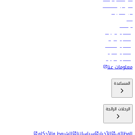
فلاي دبي للعطلات
تأجير السيارات
فنادق
الوظائف
رحلات إلى تبيليسي
رحلات إلى الرياض
رحلات إلى مسقط
رحلات إلى ماليه
رحلات إلى كولومبو
معلومات عنا
المساعدة
الرحلات الرائجة
الوظائف
الأخبار
سياساتنا
الشروط والأحكام