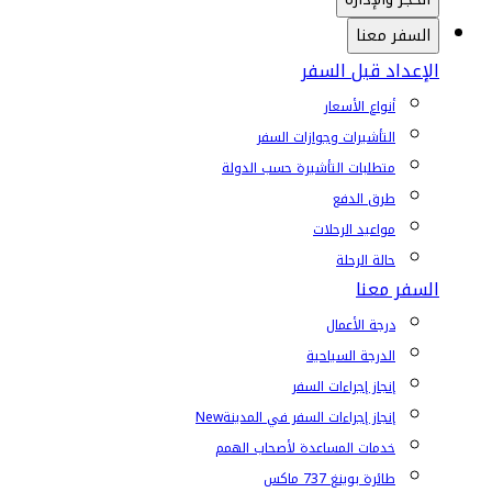
السفر معنا
الإعداد قبل السفر
أنواع الأسعار
التأشيرات وجوازات السفر
متطلبات التأشيرة حسب الدولة
طرق الدفع
مواعيد الرحلات
حالة الرحلة
السفر معنا
درجة الأعمال
الدرجة السياحية
إنجاز إجراءات السفر
إنجاز إجراءات السفر في المدينة
New
خدمات المساعدة لأصحاب الهمم
طائرة بوينغ 737 ماكس