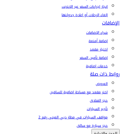
إنجاز إجراءات السفر عبر الإنترنت
إلغاء الرحلات أو إعادة جدولتها
الإضافات
شراء الإضافات
إضافة أمتعة
اختيار مقعد
إضافة تأمين السفر
خدمات إضافية
روابط ذات صلة
العروض
اختر مقعد مع مساحة إضافية للساقين
حجز الفنادق
تأجير السيارات
مواقف السيارات في مطار دبي المبنى رقم 2
حجز سيارة مع سائق
الحجز والإدارة