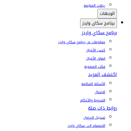
رحلات المتابعة
الوجهات
برنامج سكاي واردز
برنامج سكاي واردز
معلومات عن برنامج سكاي واردز
كسب الأميال
إنفاق الأميال
فئات العضوية
اكتشف المزيد
الأسئلة الشائعة
الاتصال
الشروط والأحكام
روابط ذات صلة
تسجيل الدخول
الانضمام إلى سكاي واردز