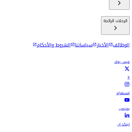
الرحلات الرائجة
الوظائف
الأخبار
سياساتنا
الشروط والأحكام
فيس بوك
X
انستقرام
يوتيوب
لينكد إن