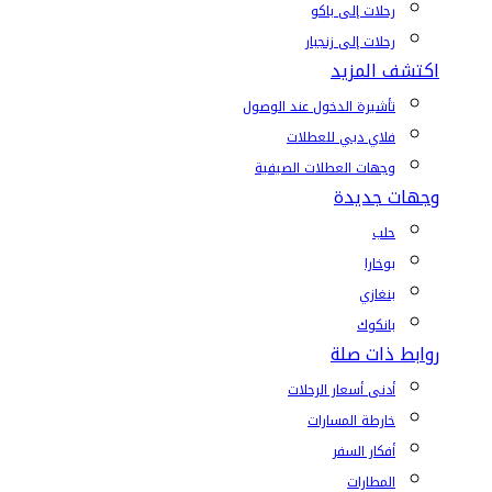
رحلات إلى باكو
رحلات إلى زنجبار
اكتشف المزيد
تأشيرة الدخول عند الوصول
فلاي دبي للعطلات
وجهات العطلات الصيفية
وجهات جديدة
حلب
بوخارا
بنغازي
بانكوك
روابط ذات صلة
أدنى أسعار الرحلات
خارطة المسارات
أفكار السفر
المطارات