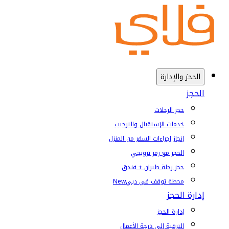
الحجز والإدارة
الحجز
حجز الرحلات
خدمات الإستقبال والترحيب
إنجاز إجراءات السفر من المنزل
الحجز مع رمز ترويجي
حجز رحلة طيران + فندق
محطة توقف في دبي
New
إدارة الحجز
إدارة الحجز
الترقية إلى درجة الأعمال