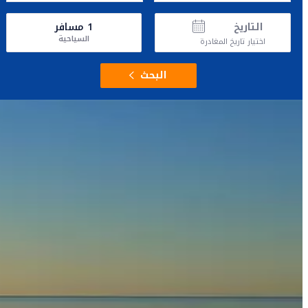
التاريخ
1
مسافر
السياحية
اختيار تاريخ المغادرة
البحث