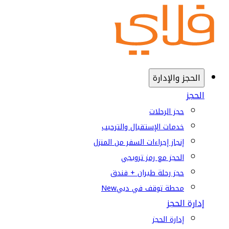
الحجز والإدارة
الحجز
حجز الرحلات
خدمات الإستقبال والترحيب
إنجاز إجراءات السفر من المنزل
الحجز مع رمز ترويجي
حجز رحلة طيران + فندق
محطة توقف في دبي
New
إدارة الحجز
إدارة الحجز