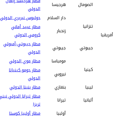
مطار هرجيسا إيغال
الصومال
هرجيسا
الدولي
دار السلام
جوليوس نيريري الدولي
تنزانيا
مطار عبيد أماني
زنجبار
أفريقيا
كرومي الدولي
مطار جيبوتي-أمبولي
جيبوتي
جيبوتي
الدولي
مومباسا
مطار موي الدولي
كينيا
مطار جومو كينياتا
نيروبي
الدولي
ليبيا
بنغازي
مطار بنينا الدولي
مطار تيرانا الدولي نيني
ألبانيا
تيرانا
تريزا
أولبيا
مطار أولبيا كوستا