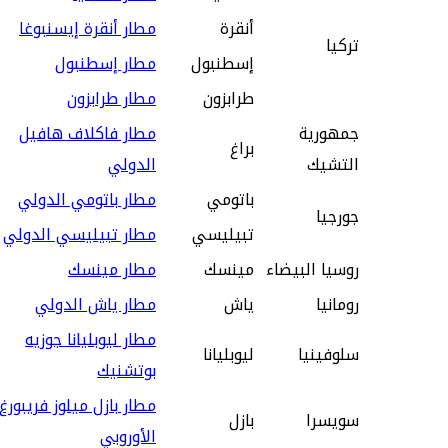
أنقرة
مطار أنقرة إيسنبوغا
تركيا
إسطنبول
مطار إسطنبول
طرابزون
مطار طرابزون
جمهورية
مطار فاكلاف هافيل
براغ
التشيك
الدولي
باتومي
مطار باتومي الدولي
جورجيا
تبيليسي
مطار تبيليسي الدولي
روسيا البيضاء
مينسك
مطار مينسك
رومانيا
ياش
مطار ياش الدولي
مطار ليوبليانا جوزيه
سلوفينيا
ليوبليانا
بوتشنيك
مطار بازل ميلوز فريبورغ
سويسرا
بازل
الأوروبي