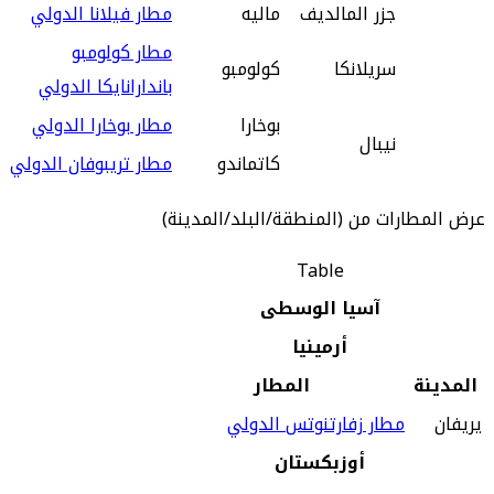
جزر المالديف
ماليه
مطار فيلانا الدولي
مطار كولومبو
سريلانكا
كولومبو
باندارانايكا الدولي
بوخارا
مطار بوخارا الدولي
نيبال
كاتماندو
مطار تريبوفان الدولي
عرض المطارات من (المنطقة/البلد/المدينة)
Table
آسيا الوسطى
أرمينيا
المدينة
المطار
يريفان
مطار زفارتنوتس الدولي
أوزبكستان