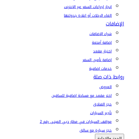
إنجاز إجراءات السفر عبر الإنترنت
إلغاء الرحلات أو إعادة جدولتها
الإضافات
شراء الإضافات
إضافة أمتعة
اختيار مقعد
إضافة تأمين السفر
خدمات إضافية
روابط ذات صلة
العروض
اختر مقعد مع مساحة إضافية للساقين
حجز الفنادق
تأجير السيارات
مواقف السيارات في مطار دبي المبنى رقم 2
حجز سيارة مع سائق
الحجز والإدارة