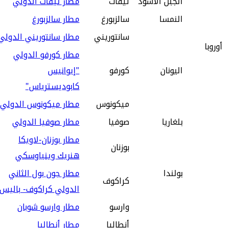
الجبل الأسود
تيفات
مطار تيفات الدولي
النمسا
سالزبورغ
مطار سالزبورغ
سانتوريني
مطار سانتوريني الدولي
أوروبا
مطار كورفو الدولي
اليونان
كورفو
"إيوانيس
كابوديسترياس"
ميكونوس
مطار ميكونوس الدولي
بلغاريا
صوفيا
مطار صوفيا الدولي
مطار بوزنان-لاويكا
بوزنان
هنريك وينياوسكي
بولندا
مطار جون بول الثاني
كراكوف
الدولي كراكوف- باليس
وارسو
مطار وارسو شوبان
أنطاليا
مطار أنطاليا