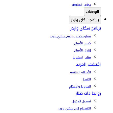
رحلات المتابعة
الوجهات
برنامج سكاي واردز
برنامج سكاي واردز
معلومات عن برنامج سكاي واردز
كسب الأميال
إنفاق الأميال
فئات العضوية
اكتشف المزيد
الأسئلة الشائعة
الاتصال
الشروط والأحكام
روابط ذات صلة
تسجيل الدخول
الانضمام إلى سكاي واردز