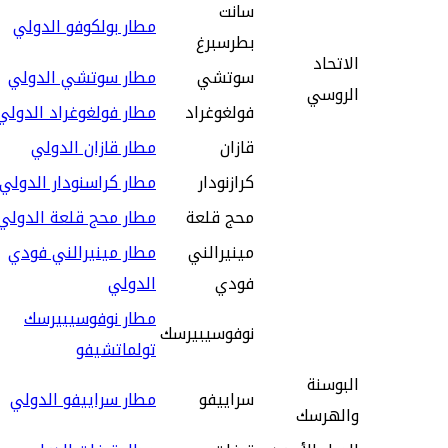
سانت
مطار بولكوفو الدولي
بطرسبرغ
الاتحاد
سوتشي
مطار سوتشي الدولي
الروسي
فولغوغراد
مطار فولغوغراد الدولي
قازان
مطار قازان الدولي
كرازنودار
مطار كراسنودار الدولي
محج قلعة
مطار محج قلعة الدولي
مينيرالني
مطار مينيرالني فودي
فودي
الدولي
مطار نوفوسيبيرسك
نوفوسيبيرسك
تولماتشيفو
البوسنة
سراييفو
مطار سراييفو الدولي
والهرسك