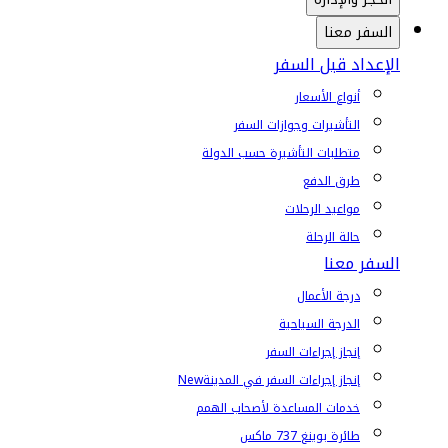
السفر معنا
الإعداد قبل السفر
أنواع الأسعار
التأشيرات وجوازات السفر
متطلبات التأشيرة حسب الدولة
طرق الدفع
مواعيد الرحلات
حالة الرحلة
السفر معنا
درجة الأعمال
الدرجة السياحية
إنجاز إجراءات السفر
إنجاز إجراءات السفر في المدينة
New
خدمات المساعدة لأصحاب الهمم
طائرة بوينغ 737 ماكس