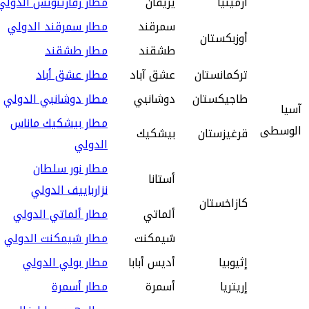
أرمينيا
يريفان
مطار زفارتنوتس الدولي
سمرقند
مطار سمرقند الدولي
أوزبكستان
طشقند
مطار طشقند
تركمانستان
عشق آباد
مطار عشق أباد
طاجيكستان
دوشانبي
مطار دوشانبي الدولي
آسيا
مطار بيشكيك ماناس
الوسطى
قرغيزستان
بيشكيك
الدولي
مطار نور سلطان
أستانا
نزارباييف الدولي
كازاخستان
ألماتي
مطار ألماتي الدولي
شيمكنت
مطار شيمكنت الدولي
إثيوبيا
أديس أبابا
مطار بولي الدولي
إريتريا
أسمرة
مطار أسمرة