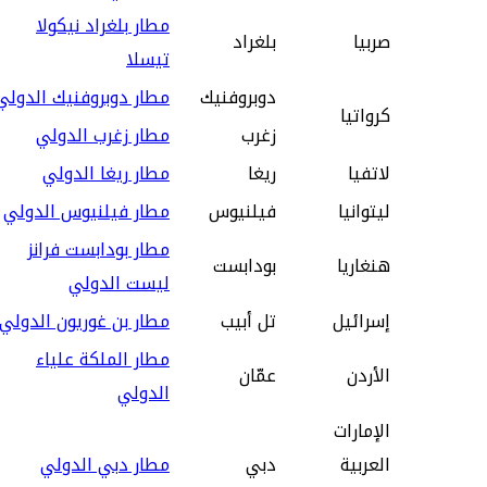
مطار بلغراد نيكولا
صربيا
بلغراد
تيسلا
دوبروفنيك
مطار دوبروفنيك الدولي
كرواتيا
زغرب
مطار زغرب الدولي
لاتفيا
ريغا
مطار ريغا الدولي
ليتوانيا
فيلنيوس
مطار فيلنيوس الدولي
مطار بودابست فرانز
هنغاريا
بودابست
ليست الدولي
إسرائيل
تل أبيب
مطار بن غوريون الدولي
مطار الملكة علياء
الأردن
عمّان
الدولي
الإمارات
العربية
دبي
مطار دبي الدولي