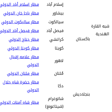
إسلام آباد
مطار اسلام أباد الدولي
بيشاور
مطار باجا خان الدولي
سيالكوت
مطار ساليكوت الدولي
شبه القارة
فيصل أباد
مطار فيصل أباد الدولي
الهندية
باكستان
كراتشي
مطار جناح الدولي
كويتا
مطار كويتا الدولي
مطار علامه إقبال
لاهور
الدولي
مُلتان
مطار ملتان الدولي
مطار حضرة شاه جلال
دكا
الدولي
بنجلاديش
شاتوغرام
مطار شاه آمنات الدولي
(شيتاغونغ)