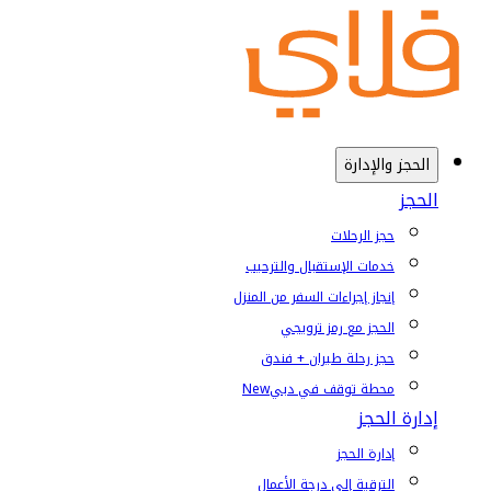
الحجز والإدارة
الحجز
حجز الرحلات
خدمات الإستقبال والترحيب
إنجاز إجراءات السفر من المنزل
الحجز مع رمز ترويجي
حجز رحلة طيران + فندق
محطة توقف في دبي
New
إدارة الحجز
إدارة الحجز
الترقية إلى درجة الأعمال