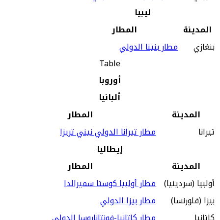
ليبيا
المدينة
المطار
بنغازي
مطار بنينا الدولي
Table
أوروبا
ألبانيا
المدينة
المطار
تيرانا
مطار تيرانا الدولي نيني تريزا
إيطاليا
المدينة
المطار
أولبيا (سردينيا)
مطار أولبيا كوستا سميرالدا
بيزا (فلورنسا)
مطار بيزا الدولي
كاتانيا
مطار كاتانيا-فونتاناروسا الدولي