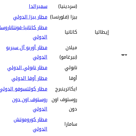
(سردينيا)
سميرالدا
بيزا (فلورنسا)
مطار بيزا الدولي
مطار كاتانيا-فونتاناروسا
إيطاليا
كاتانيا
الدولي
ميلان
مطار أوريو آل سيريو
(بيرغامو)
الدولي
نابولي
مطار نابولي الدولي
أوفا
مطار أوفا الدولي
ايكاترينبرج
مطار كولتسوفو الدولي
روستوف اون
روستوف اون دون
دون
الدولي
مطار كوروموتش
سامارا
الدولي