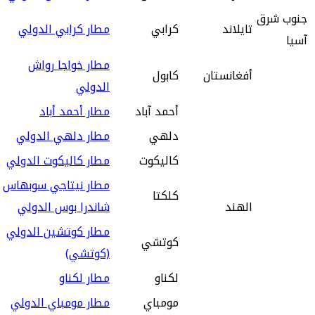
جنوب شرق
تايلاند
كرابي
مطار كرابي الدولي
آسيا
مطار خواجا رواش
أفغانستان
كابول
الدولي
أحمد آباد
مطار أحمد أباد
دلهي
مطار دلهي الدولي
كاليكوت
مطار كاليكوت الدولي
مطار نيتاجي سوبهاس
كلكتا
الهند
شاندرا بوس الدولي
مطار كوتشين الدولي
كوتشي
(كوتشي)
لكناو
مطار لكناو
مومباي
مطار مومباي الدولي