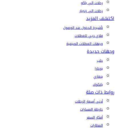
رحلات إلى باكو
رحلات إلى زنجبار
اكتشف المزيد
تأشيرة الدخول عند الوصول
فلاي دبي للعطلات
وجهات العطلات الصيفية
وجهات جديدة
حلب
بوخارا
بنغازي
بانكوك
روابط ذات صلة
أدنى أسعار الرحلات
خارطة المسارات
أفكار السفر
المطارات