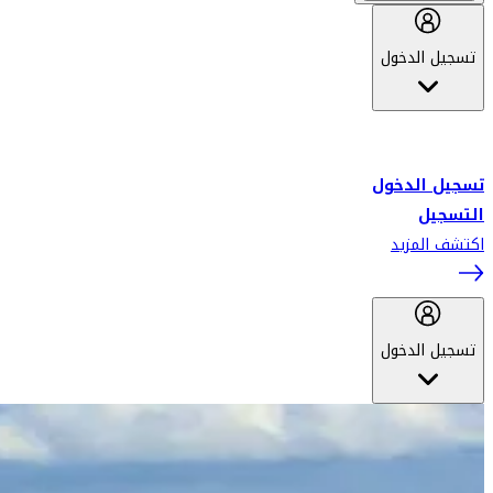
تسجيل الدخول
أهلاً بك في سكاي واردز طيران الإمارات برنامج الولاء المعتمد من قبل
طيران الإمارات، ومؤخراً فلاي دبي.
تسجيل الدخول
التسجيل
اكتشف المزيد
تسجيل الدخول