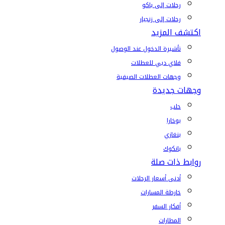
رحلات إلى باكو
رحلات إلى زنجبار
اكتشف المزيد
تأشيرة الدخول عند الوصول
فلاي دبي للعطلات
وجهات العطلات الصيفية
وجهات جديدة
حلب
بوخارا
بنغازي
بانكوك
روابط ذات صلة
أدنى أسعار الرحلات
خارطة المسارات
أفكار السفر
المطارات