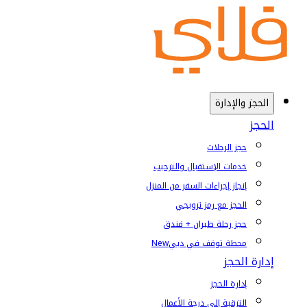
الحجز والإدارة
الحجز
حجز الرحلات
خدمات الإستقبال والترحيب
إنجاز إجراءات السفر من المنزل
الحجز مع رمز ترويجي
حجز رحلة طيران + فندق
محطة توقف في دبي
New
إدارة الحجز
إدارة الحجز
الترقية إلى درجة الأعمال