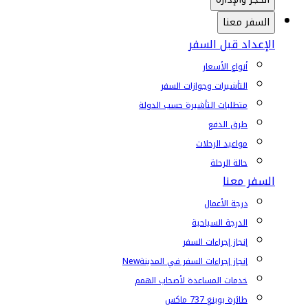
السفر معنا
الإعداد قبل السفر
أنواع الأسعار
التأشيرات وجوازات السفر
متطلبات التأشيرة حسب الدولة
طرق الدفع
مواعيد الرحلات
حالة الرحلة
السفر معنا
درجة الأعمال
الدرجة السياحية
إنجاز إجراءات السفر
إنجاز إجراءات السفر في المدينة
New
خدمات المساعدة لأصحاب الهمم
طائرة بوينغ 737 ماكس