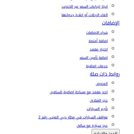
إنجاز إجراءات السفر عبر الإنترنت
إلغاء الرحلات أو إعادة جدولتها
الإضافات
شراء الإضافات
إضافة أمتعة
اختيار مقعد
إضافة تأمين السفر
خدمات إضافية
روابط ذات صلة
العروض
اختر مقعد مع مساحة إضافية للساقين
حجز الفنادق
تأجير السيارات
مواقف السيارات في مطار دبي المبنى رقم 2
حجز سيارة مع سائق
الحجز والإدارة