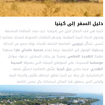
دليل السفر إلى كينيا
كينيا هي قلب الجمال البري في إفريقيا، حيث تمتد السافانا الشاسعة،
وتتجول الحياة البرية المهيبة، وتزدهر الثقافات المتنوعة لتمنحك مغامرة لا
تُنسى. تشكّل
نيروبي
، العاصمة النابضة بالحياة، بوابة تجمع بين الحداثة
وسهولة الوصول إلى الطبيعة، بينما تقدم
محمية ماساي مارا
مشهدًا
مهيبًا
للهجرة العظمى
. وبعيدًا عن رحلات السفاري، تدعوك سواحل
مومباسا
للاسترخاء على الشواطئ البيضاء التي يغمرها
المحيط
الهندي
، فيما ينادي
جبل كينيا
عشّاق المغامرة لتسلّق قممه
الدراماتيكية. كل رحلة عبر كينيا تعمّق ارتباطك بالأرض والحياة البرية
والناس الذين يجعلون هذا المكان استثنائيًا بكل معنى الكلمة.