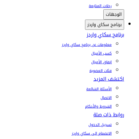
رحلات المتابعة
الوجهات
برنامج سكاي واردز
برنامج سكاي واردز
معلومات عن برنامج سكاي واردز
كسب الأميال
إنفاق الأميال
فئات العضوية
اكتشف المزيد
الأسئلة الشائعة
الاتصال
الشروط والأحكام
روابط ذات صلة
تسجيل الدخول
الانضمام إلى سكاي واردز