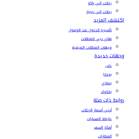
رحلات إلى باكو
رحلات إلى زنجبار
اكتشف المزيد
تأشيرة الدخول عند الوصول
فلاي دبي للعطلات
وجهات العطلات الصيفية
وجهات جديدة
حلب
بوخارا
بنغازي
بانكوك
روابط ذات صلة
أدنى أسعار الرحلات
خارطة المسارات
أفكار السفر
المطارات