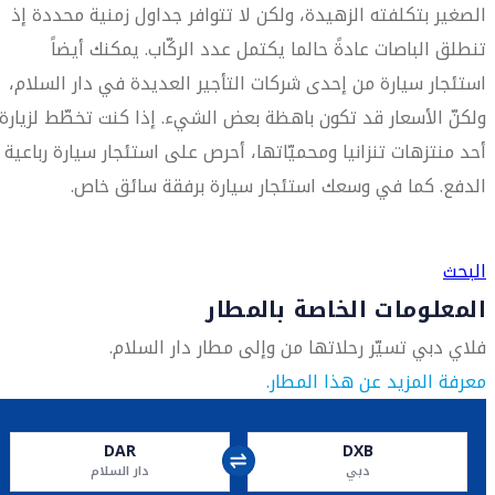
الصغير بتكلفته الزهيدة، ولكن لا تتوافر جداول زمنية محددة إذ
تنطلق الباصات عادةً حالما يكتمل عدد الركّاب. يمكنك أيضاً
استئجار سيارة من إحدى شركات التأجير العديدة في دار السلام،
ولكنّ الأسعار قد تكون باهظة بعض الشيء. إذا كنت تخطّط لزيارة
أحد منتزهات تنزانيا ومحميّاتها، أحرص على استئجار سيارة رباعية
الدفع. كما في وسعك استئجار سيارة برفقة سائق خاص.
العثور على متجر السفر الأقرب إليك
البحث
المعلومات الخاصة بالمطار
فلاي دبي تسيّر رحلاتها من وإلى مطار دار السلام.
معرفة المزيد عن هذا المطار.
DAR
DXB
دبي
دار السلام