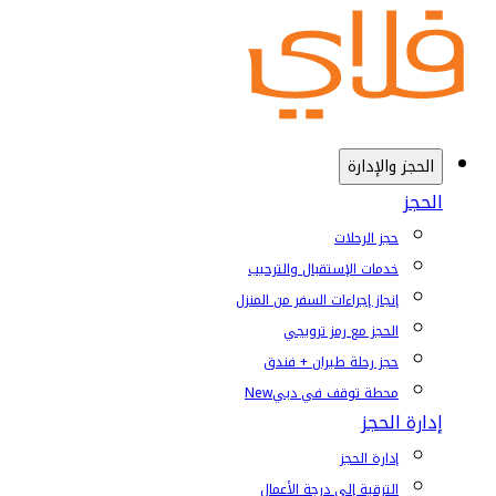
الحجز والإدارة
الحجز
حجز الرحلات
خدمات الإستقبال والترحيب
إنجاز إجراءات السفر من المنزل
الحجز مع رمز ترويجي
حجز رحلة طيران + فندق
محطة توقف في دبي
New
إدارة الحجز
إدارة الحجز
الترقية إلى درجة الأعمال