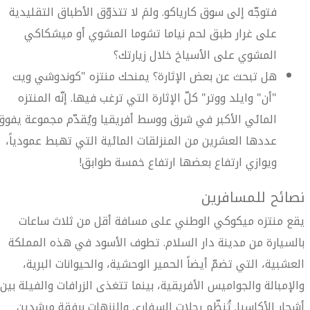
فتوجّه إلى سوق كارياكو. ولمَ لا تتذوّق الأطباق التقليدية
على غرار طبق لحم نياما تشوما المشوي أو ميشكاكي
المشوي على الأسياخ خلال زيارتك؟
هل تبحث عن بعض الإثارة؟ يمنحك منتزه "كوندوشي ويت
"أن" وايلد ووتر" كلّ الإثارة التي ترغب فيها. إنّه المنتزه
المائي الأكبر في شرق ووسط أفريقيا ويُقدّم مجموعة يفوق
عددها العشرين من المنزلقات المائية التي تهبط عمودياً،
ويوازي ارتفاع بعضها ارتفاع خمسة طوابق!
نصائح للمسافرين
يقع منتزه ميكوكي الوطني على مسافة أقل من ثلاث ساعات
بالسيارة من مدينة دار السلام. تطوف الأسود في هذه المملكة
العشبية، التي تضمّ أيضاً الحمير الوحشية، والحيوانات البرية،
والإمبالة والجواميس الأفريقية، بينما تتغذى الزرافات والفيلة بين
أشجار الأكاسيا. تُنظّم رحلات السفاري والنزهات برفقة مرشدين