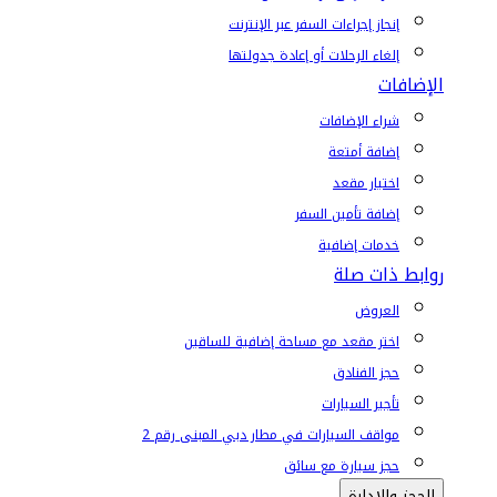
إنجاز إجراءات السفر عبر الإنترنت
إلغاء الرحلات أو إعادة جدولتها
الإضافات
شراء الإضافات
إضافة أمتعة
اختيار مقعد
إضافة تأمين السفر
خدمات إضافية
روابط ذات صلة
العروض
اختر مقعد مع مساحة إضافية للساقين
حجز الفنادق
تأجير السيارات
مواقف السيارات في مطار دبي المبنى رقم 2
حجز سيارة مع سائق
الحجز والإدارة