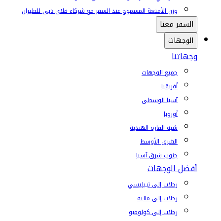
وزن الأمتعة المسموح عند السفر مع شركاء فلاي دبي للطيران
السفر معنا
الوجهات
وجهاتنا
جميع الوجهات
أفريقيا
آسيا الوسطى
أوروبا
شبه القارة الهندية
الشرق الأوسط
جنوب شرق آسيا
أفضل الوجهات
رحلات إلى تبيليسي
رحلات إلى ماليه
رحلات إلى كولومبو