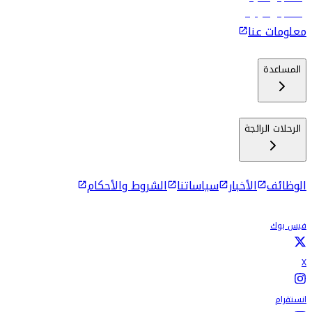
رحلات إلى كولومبو
معلومات عنا
المساعدة
الرحلات الرائجة
الوظائف
الأخبار
سياساتنا
الشروط والأحكام
فيس بوك
X
انستقرام