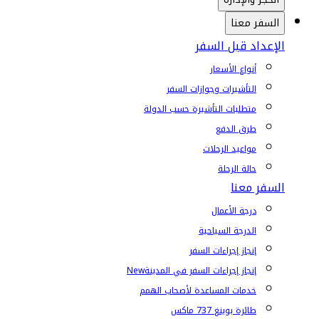
السفر معنا
الإعداد قبل السفر
أنواع الأسعار
التأشيرات وجوازات السفر
متطلبات التأشيرة حسب الدولة
طرق الدفع
مواعيد الرحلات
حالة الرحلة
السفر معنا
درجة الأعمال
الدرجة السياحية
إنجاز إجراءات السفر
إنجاز إجراءات السفر في المدينة
New
خدمات المساعدة لأصحاب الهمم
طائرة بوينغ 737 ماكس