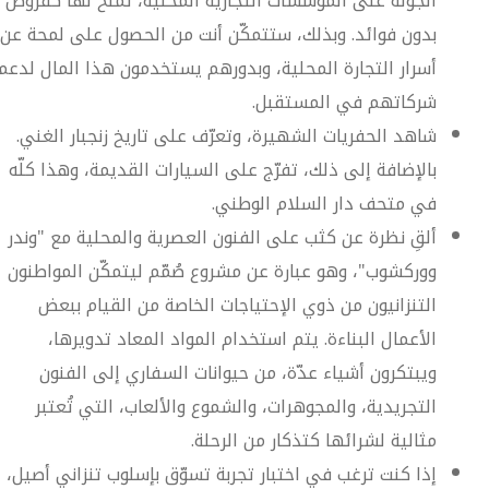
الجولة على المؤسسات التجارية المحلية، تُمنح لها كقروض
بدون فوائد. وبذلك، ستتمكّن أنت من الحصول على لمحة عن
أسرار التجارة المحلية، وبدورهم يستخدمون هذا المال لدعم
شركاتهم في المستقبل.
شاهد الحفريات الشهيرة، وتعرّف على تاريخ زنجبار الغني.
بالإضافة إلى ذلك، تفرّج على السيارات القديمة، وهذا كلّه
في متحف دار السلام الوطني.
ألقِ نظرة عن كثب على الفنون العصرية والمحلية مع "وندر
ووركشوب"، وهو عبارة عن مشروع صُمّم ليتمكّن المواطنون
التنزانيون من ذوي الإحتياجات الخاصة من القيام ببعض
الأعمال البناءة. يتم استخدام المواد المعاد تدويرها،
ويبتكرون أشياء عدّة، من حيوانات السفاري إلى الفنون
التجريدية، والمجوهرات، والشموع والألعاب، التي تُعتبر
مثالية لشرائها كتذكار من الرحلة.
إذا كنت ترغب في اختبار تجربة تسوّق بإسلوب تنزاني أصيل،