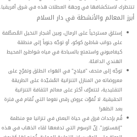
تنتظرك لاستكشافها في وجهة العطلات هذه في شرق أفريقيا.
أبرز المعالم والأنشطة في دار السلام
إستلقِ مسترخياً على الرمال، وبين أشجار النخيل المُصطّفة
على جوانب شاطئ كوكو، أو توجّه جنوباً إلى منطقة
كيغامبوني واستمتع بالسباحة في مياه شواطئ المحيط
الهندي الدافئة.
توجّه إلى متحف "فيلاج" في الهواء الطلق وتفرّج على
معروضاته من المنازل التنزانية المُشيّدة على الطريقة
التقليدية، لتتعرّف أكثر على معالم الثقافة التنزانية
الحقيقية. لا تُفوّت عروض رقص نغوما التي تُقام في فترة
بعد الظهر!
قُم بإحداث فرق في حياة البعض في تنزانيا مع منظمة
"إنفستورز". إنّ الرسوم التي تدفعها لقاء الذهاب في هذه