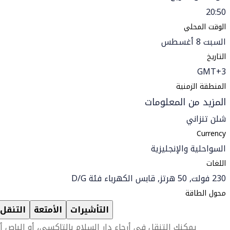
20:50
الوقت المحلي
السبت 8 أغسطس
التاريخ
GMT+3
المنطقة الزمنية
المزيد من المعلومات
شلن تنزاني
Currency
السواحلية والإنجليزية
اللغات
230 فولت, 50 هرتز, قابس الكهرباء فئة D/G
محول الطاقة
التأشيرات
الأمتعة
التنقل
يمكنك التنقل في أرجاء دار السلام بالتاكسي، أو الباص أ