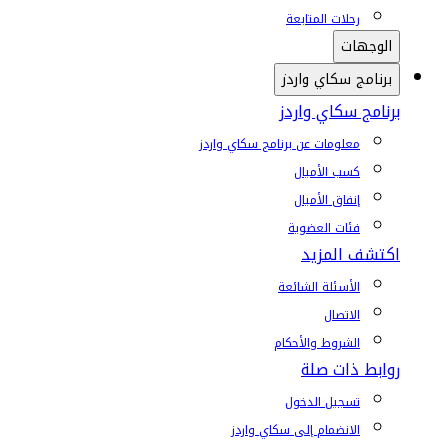
رحلات المتابعة
الوجهات
برنامج سكاي واردز
برنامج سكاي واردز
معلومات عن برنامج سكاي واردز
كسب الأميال
إنفاق الأميال
فئات العضوية
اكتشف المزيد
الأسئلة الشائعة
الاتصال
الشروط والأحكام
روابط ذات صلة
تسجيل الدخول
الانضمام إلى سكاي واردز