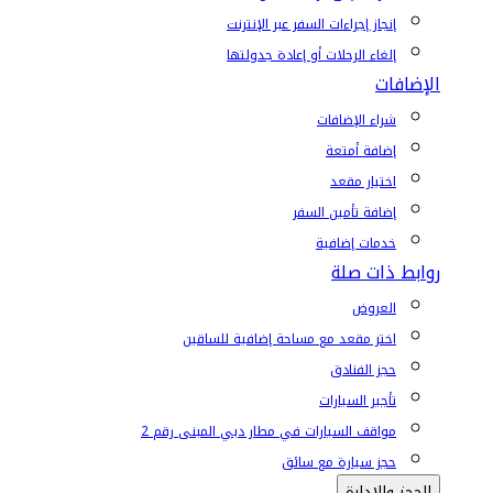
إنجاز إجراءات السفر عبر الإنترنت
إلغاء الرحلات أو إعادة جدولتها
الإضافات
شراء الإضافات
إضافة أمتعة
اختيار مقعد
إضافة تأمين السفر
خدمات إضافية
روابط ذات صلة
العروض
اختر مقعد مع مساحة إضافية للساقين
حجز الفنادق
تأجير السيارات
مواقف السيارات في مطار دبي المبنى رقم 2
حجز سيارة مع سائق
الحجز والإدارة