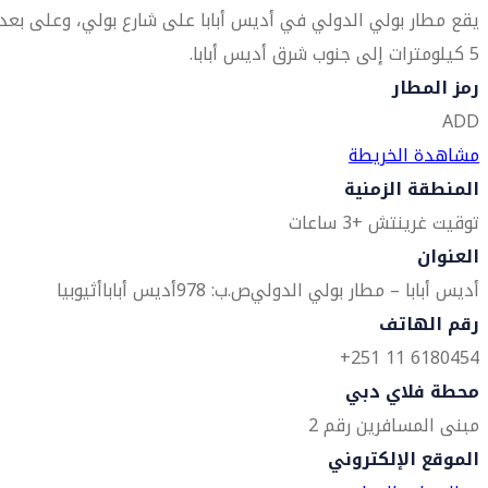
يقع مطار بولي الدولي في أديس أبابا على شارع بولي، وعلى بعد
5 كيلومترات إلى جنوب شرق أديس أبابا.
رمز المطار
ADD
مشاهدة الخريطة
المنطقة الزمنية
توقيت غرينتش +3 ساعات
العنوان
أديس أبابا – مطار بولي الدولي
ص.ب: 978
أديس أبابا
أثيوبيا
رقم الهاتف
6180454 11 251+
محطة فلاي دبي
مبنى المسافرين رقم 2
الموقع الإلكتروني