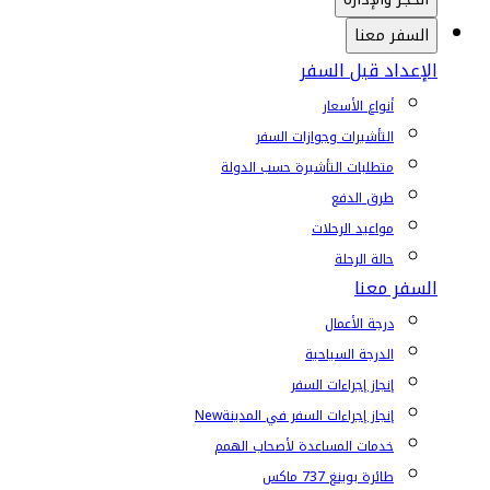
السفر معنا
الإعداد قبل السفر
أنواع الأسعار
التأشيرات وجوازات السفر
متطلبات التأشيرة حسب الدولة
طرق الدفع
مواعيد الرحلات
حالة الرحلة
السفر معنا
درجة الأعمال
الدرجة السياحية
إنجاز إجراءات السفر
إنجاز إجراءات السفر في المدينة
New
خدمات المساعدة لأصحاب الهمم
طائرة بوينغ 737 ماكس