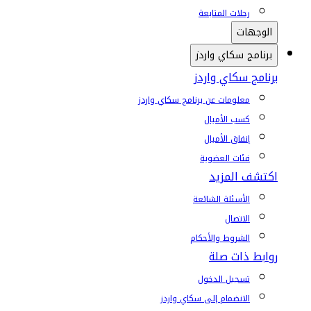
رحلات المتابعة
الوجهات
برنامج سكاي واردز
برنامج سكاي واردز
معلومات عن برنامج سكاي واردز
كسب الأميال
إنفاق الأميال
فئات العضوية
اكتشف المزيد
الأسئلة الشائعة
الاتصال
الشروط والأحكام
روابط ذات صلة
تسجيل الدخول
الانضمام إلى سكاي واردز