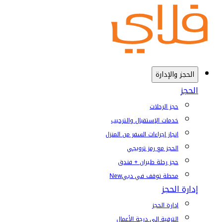
الحجز والإدارة
الحجز
حجز الرحلات
خدمات الإستقبال والترحيب
إنجاز إجراءات السفر من المنزل
الحجز مع رمز ترويجي
حجز رحلة طيران + فندق
محطة توقف في دبي
New
إدارة الحجز
إدارة الحجز
الترقية إلى درجة الأعمال