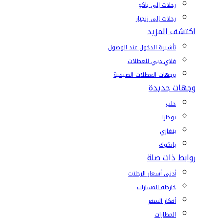
رحلات إلى باكو
رحلات إلى زنجبار
اكتشف المزيد
تأشيرة الدخول عند الوصول
فلاي دبي للعطلات
وجهات العطلات الصيفية
وجهات جديدة
حلب
بوخارا
بنغازي
بانكوك
روابط ذات صلة
أدنى أسعار الرحلات
خارطة المسارات
أفكار السفر
المطارات