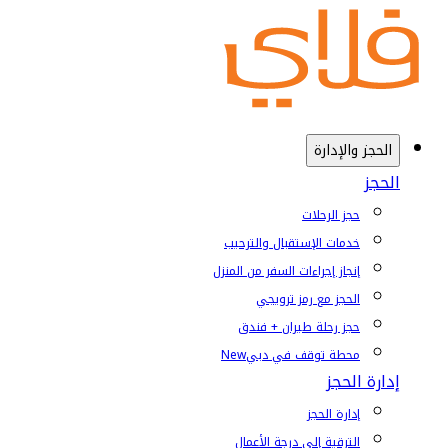
الحجز والإدارة
الحجز
حجز الرحلات
خدمات الإستقبال والترحيب
إنجاز إجراءات السفر من المنزل
الحجز مع رمز ترويجي
حجز رحلة طيران + فندق
محطة توقف في دبي
New
إدارة الحجز
إدارة الحجز
الترقية إلى درجة الأعمال