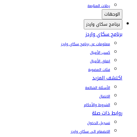
رحلات المتابعة
الوجهات
برنامج سكاي واردز
برنامج سكاي واردز
معلومات عن برنامج سكاي واردز
كسب الأميال
إنفاق الأميال
فئات العضوية
اكتشف المزيد
الأسئلة الشائعة
الاتصال
الشروط والأحكام
روابط ذات صلة
تسجيل الدخول
الانضمام إلى سكاي واردز