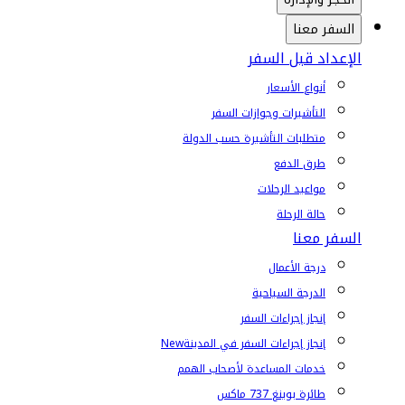
السفر معنا
الإعداد قبل السفر
أنواع الأسعار
التأشيرات وجوازات السفر
متطلبات التأشيرة حسب الدولة
طرق الدفع
مواعيد الرحلات
حالة الرحلة
السفر معنا
درجة الأعمال
الدرجة السياحية
إنجاز إجراءات السفر
إنجاز إجراءات السفر في المدينة
New
خدمات المساعدة لأصحاب الهمم
طائرة بوينغ 737 ماكس