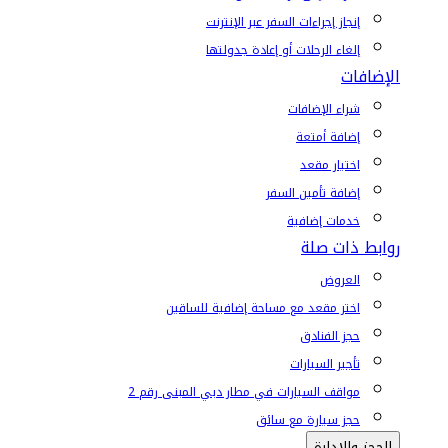
إنجاز إجراءات السفر عبر الإنترنت
إلغاء الرحلات أو إعادة جدولتها
الإضافات
شراء الإضافات
إضافة أمتعة
اختيار مقعد
إضافة تأمين السفر
خدمات إضافية
روابط ذات صلة
العروض
اختر مقعد مع مساحة إضافية للساقين
حجز الفنادق
تأجير السيارات
مواقف السيارات في مطار دبي المبنى رقم 2
حجز سيارة مع سائق
الحجز والإدارة