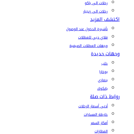
رحلات إلى باكو
رحلات إلى زنجبار
اكتشف المزيد
تأشيرة الدخول عند الوصول
فلاي دبي للعطلات
وجهات العطلات الصيفية
وجهات جديدة
حلب
بوخارا
بنغازي
بانكوك
روابط ذات صلة
أدنى أسعار الرحلات
خارطة المسارات
أفكار السفر
المطارات