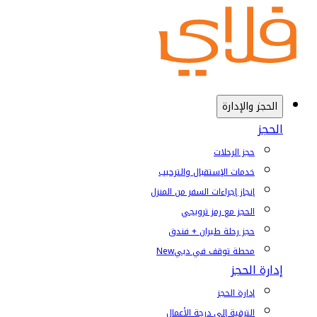
الحجز والإدارة
الحجز
حجز الرحلات
خدمات الإستقبال والترحيب
إنجاز إجراءات السفر من المنزل
الحجز مع رمز ترويجي
حجز رحلة طيران + فندق
محطة توقف في دبي
New
إدارة الحجز
إدارة الحجز
الترقية إلى درجة الأعمال