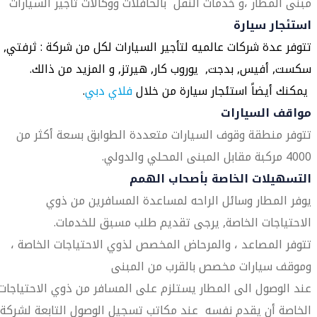
مبنى المطار ،و خدمات النقل بالحافلات ووكالات تأجير السيارات
استئجار سيارة
تتوفر عدة شركات عالميه لتأجير السيارات لكل من شركة : ثرفتي,
سكست, أفيس, بدجت, يوروب كار, هيرتز, و المزيد من ذالك.
يمكنك أيضاً استئجار سيارة من خلال
فلاي دبي
.
مواقف السيارات
تتوفر منطقة وقوف السيارات متعددة الطوابق بسعة أكثر من
4000 مركبة مقابل المبنى المحلي والدولي.
التسهيلات الخاصة بأصحاب الهمم
يوفر المطار وسائل الراحه لمساعدة المسافرين من ذوي
الاحتياجات الخاصة, يرجى تقديم طلب مسبق للخدمات.
تتوفر المصاعد ، والمرحاض المخصص لذوي الاحتياجات الخاصة ،
وموقف سيارات مخصص بالقرب من المبنى
عند الوصول الى المطار يستلزم على المسافر من ذوي الاحتياجات
الخاصة أن يقدم نفسه عند مكاتب تسجيل الوصول التابعة لشركة