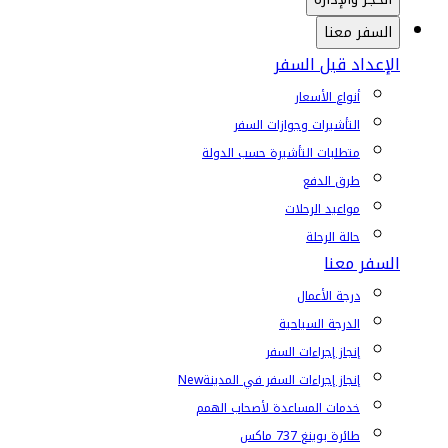
السفر معنا
الإعداد قبل السفر
أنواع الأسعار
التأشيرات وجوازات السفر
متطلبات التأشيرة حسب الدولة
طرق الدفع
مواعيد الرحلات
حالة الرحلة
السفر معنا
درجة الأعمال
الدرجة السياحية
إنجاز إجراءات السفر
إنجاز إجراءات السفر في المدينة
New
خدمات المساعدة لأصحاب الهمم
طائرة بوينغ 737 ماكس