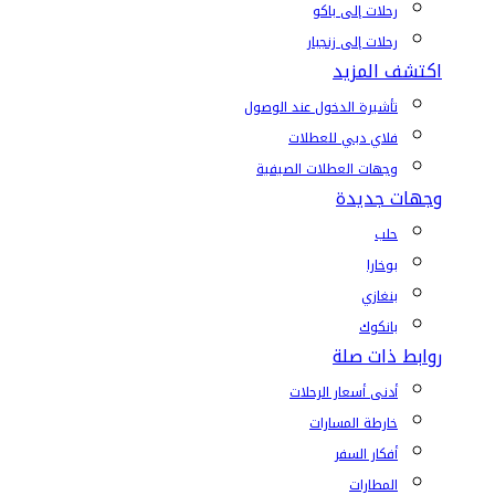
رحلات إلى باكو
رحلات إلى زنجبار
اكتشف المزيد
تأشيرة الدخول عند الوصول
فلاي دبي للعطلات
وجهات العطلات الصيفية
وجهات جديدة
حلب
بوخارا
بنغازي
بانكوك
روابط ذات صلة
أدنى أسعار الرحلات
خارطة المسارات
أفكار السفر
المطارات