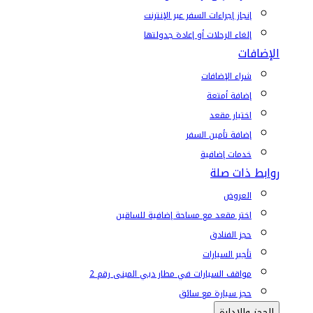
إنجاز إجراءات السفر عبر الإنترنت
إلغاء الرحلات أو إعادة جدولتها
الإضافات
شراء الإضافات
إضافة أمتعة
اختيار مقعد
إضافة تأمين السفر
خدمات إضافية
روابط ذات صلة
العروض
اختر مقعد مع مساحة إضافية للساقين
حجز الفنادق
تأجير السيارات
مواقف السيارات في مطار دبي المبنى رقم 2
حجز سيارة مع سائق
الحجز والإدارة