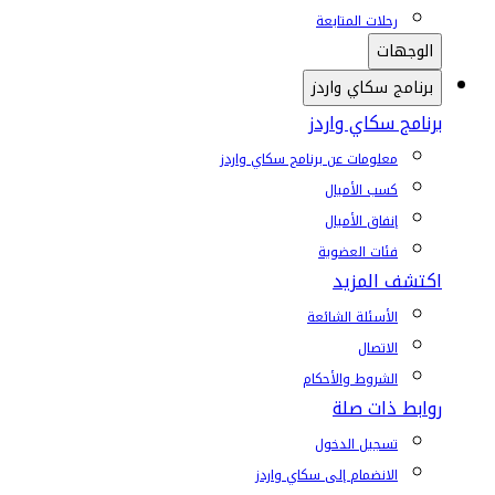
رحلات المتابعة
الوجهات
برنامج سكاي واردز
برنامج سكاي واردز
معلومات عن برنامج سكاي واردز
كسب الأميال
إنفاق الأميال
فئات العضوية
اكتشف المزيد
الأسئلة الشائعة
الاتصال
الشروط والأحكام
روابط ذات صلة
تسجيل الدخول
الانضمام إلى سكاي واردز