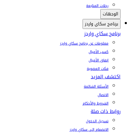
رحلات المتابعة
الوجهات
برنامج سكاي واردز
برنامج سكاي واردز
معلومات عن برنامج سكاي واردز
كسب الأميال
إنفاق الأميال
فئات العضوية
اكتشف المزيد
الأسئلة الشائعة
الاتصال
الشروط والأحكام
روابط ذات صلة
تسجيل الدخول
الانضمام إلى سكاي واردز