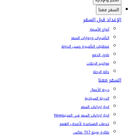
السفر معنا
الإعداد قبل السفر
أنواع الأسعار
التأشيرات وجوازات السفر
متطلبات التأشيرة حسب الدولة
طرق الدفع
مواعيد الرحلات
حالة الرحلة
السفر معنا
درجة الأعمال
الدرجة السياحية
إنجاز إجراءات السفر
إنجاز إجراءات السفر في المدينة
New
خدمات المساعدة لأصحاب الهمم
طائرة بوينغ 737 ماكس