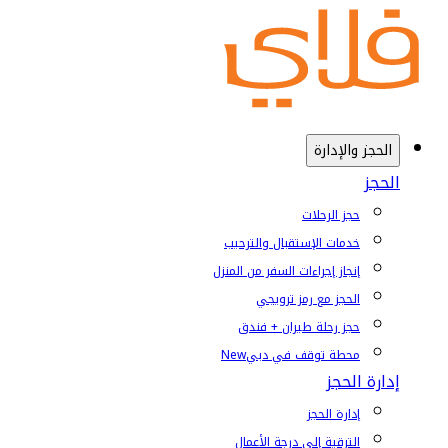
الحجز والإدارة
الحجز
حجز الرحلات
خدمات الإستقبال والترحيب
إنجاز إجراءات السفر من المنزل
الحجز مع رمز ترويجي
حجز رحلة طيران + فندق
محطة توقف في دبي
New
إدارة الحجز
إدارة الحجز
الترقية إلى درجة الأعمال