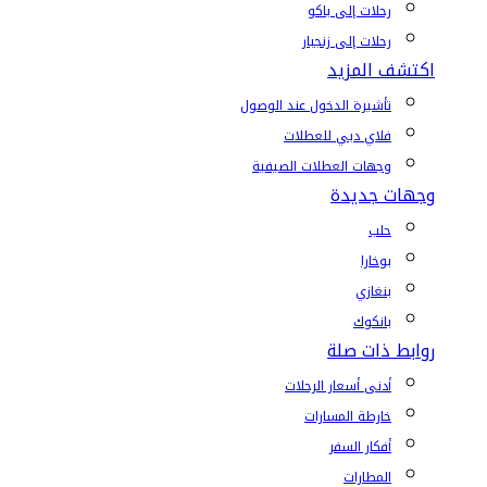
رحلات إلى باكو
رحلات إلى زنجبار
اكتشف المزيد
تأشيرة الدخول عند الوصول
فلاي دبي للعطلات
وجهات العطلات الصيفية
وجهات جديدة
حلب
بوخارا
بنغازي
بانكوك
روابط ذات صلة
أدنى أسعار الرحلات
خارطة المسارات
أفكار السفر
المطارات