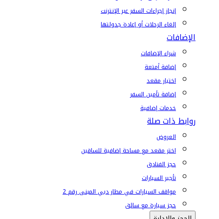
إنجاز إجراءات السفر عبر الإنترنت
إلغاء الرحلات أو إعادة جدولتها
الإضافات
شراء الإضافات
إضافة أمتعة
اختيار مقعد
إضافة تأمين السفر
خدمات إضافية
روابط ذات صلة
العروض
اختر مقعد مع مساحة إضافية للساقين
حجز الفنادق
تأجير السيارات
مواقف السيارات في مطار دبي المبنى رقم 2
حجز سيارة مع سائق
الحجز والإدارة