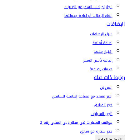
إنجاز إجراءات السفر عبر الإنترنت
إلغاء الرحلات أو إعادة جدولتها
الإضافات
شراء الإضافات
إضافة أمتعة
اختيار مقعد
إضافة تأمين السفر
خدمات إضافية
روابط ذات صلة
العروض
اختر مقعد مع مساحة إضافية للساقين
حجز الفنادق
تأجير السيارات
مواقف السيارات في مطار دبي المبنى رقم 2
حجز سيارة مع سائق
الحجز والإدارة