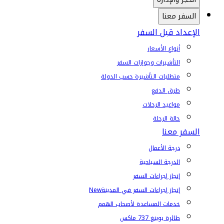
السفر معنا
الإعداد قبل السفر
أنواع الأسعار
التأشيرات وجوازات السفر
متطلبات التأشيرة حسب الدولة
طرق الدفع
مواعيد الرحلات
حالة الرحلة
السفر معنا
درجة الأعمال
الدرجة السياحية
إنجاز إجراءات السفر
إنجاز إجراءات السفر في المدينة
New
خدمات المساعدة لأصحاب الهمم
طائرة بوينغ 737 ماكس