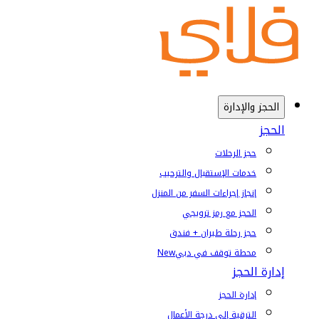
الحجز والإدارة
الحجز
حجز الرحلات
خدمات الإستقبال والترحيب
إنجاز إجراءات السفر من المنزل
الحجز مع رمز ترويجي
حجز رحلة طيران + فندق
محطة توقف في دبي
New
إدارة الحجز
إدارة الحجز
الترقية إلى درجة الأعمال