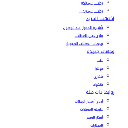
رحلات إلى باكو
رحلات إلى زنجبار
اكتشف المزيد
تأشيرة الدخول عند الوصول
فلاي دبي للعطلات
وجهات العطلات الصيفية
وجهات جديدة
حلب
بوخارا
بنغازي
بانكوك
روابط ذات صلة
أدنى أسعار الرحلات
خارطة المسارات
أفكار السفر
المطارات