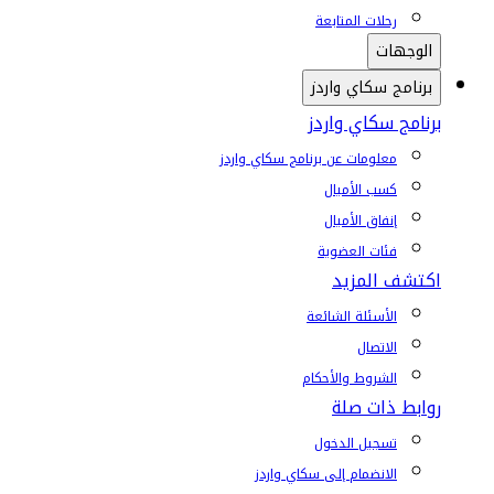
رحلات المتابعة
الوجهات
برنامج سكاي واردز
برنامج سكاي واردز
معلومات عن برنامج سكاي واردز
كسب الأميال
إنفاق الأميال
فئات العضوية
اكتشف المزيد
الأسئلة الشائعة
الاتصال
الشروط والأحكام
روابط ذات صلة
تسجيل الدخول
الانضمام إلى سكاي واردز