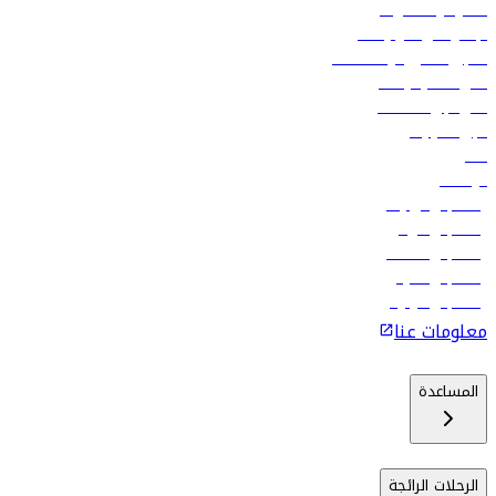
العقود والمشتريات
الإعلان على متن رحلاتنا
تسجيل الدخول لوكلاء السفر
أدنى أسعار الرحلات
فلاي دبي للعطلات
تأجير السيارات
فنادق
الوظائف
رحلات إلى تبيليسي
رحلات إلى الرياض
رحلات إلى مسقط
رحلات إلى ماليه
رحلات إلى كولومبو
معلومات عنا
المساعدة
الرحلات الرائجة