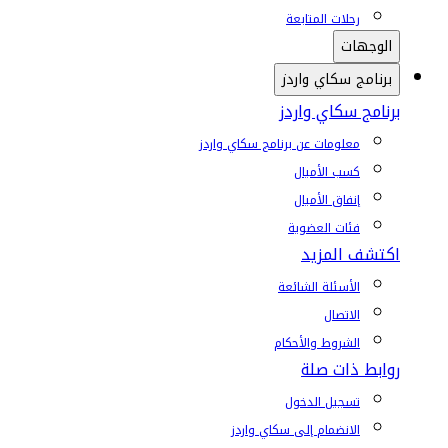
رحلات المتابعة
الوجهات
برنامج سكاي واردز
برنامج سكاي واردز
معلومات عن برنامج سكاي واردز
كسب الأميال
إنفاق الأميال
فئات العضوية
اكتشف المزيد
الأسئلة الشائعة
الاتصال
الشروط والأحكام
روابط ذات صلة
تسجيل الدخول
الانضمام إلى سكاي واردز