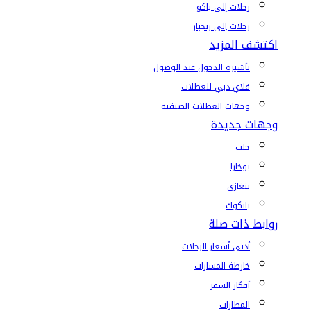
رحلات إلى باكو
رحلات إلى زنجبار
اكتشف المزيد
تأشيرة الدخول عند الوصول
فلاي دبي للعطلات
وجهات العطلات الصيفية
وجهات جديدة
حلب
بوخارا
بنغازي
بانكوك
روابط ذات صلة
أدنى أسعار الرحلات
خارطة المسارات
أفكار السفر
المطارات