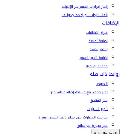
إنجاز إجراءات السفر عبر الإنترنت
إلغاء الرحلات أو إعادة جدولتها
الإضافات
شراء الإضافات
إضافة أمتعة
اختيار مقعد
إضافة تأمين السفر
خدمات إضافية
روابط ذات صلة
العروض
اختر مقعد مع مساحة إضافية للساقين
حجز الفنادق
تأجير السيارات
مواقف السيارات في مطار دبي المبنى رقم 2
حجز سيارة مع سائق
الحجز والإدارة