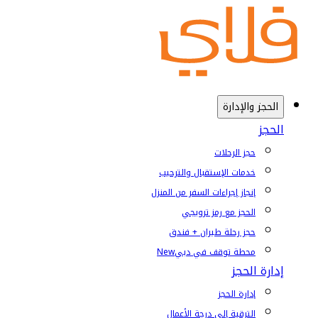
الحجز والإدارة
الحجز
حجز الرحلات
خدمات الإستقبال والترحيب
إنجاز إجراءات السفر من المنزل
الحجز مع رمز ترويجي
حجز رحلة طيران + فندق
محطة توقف في دبي
New
إدارة الحجز
إدارة الحجز
الترقية إلى درجة الأعمال