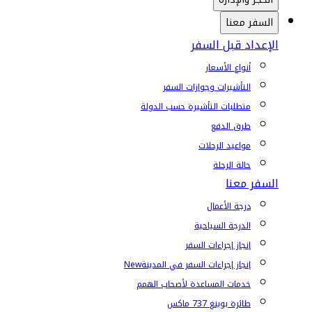
السفر معنا
الإعداد قبل السفر
أنواع الأسعار
التأشيرات وجوازات السفر
متطلبات التأشيرة حسب الدولة
طرق الدفع
مواعيد الرحلات
حالة الرحلة
السفر معنا
درجة الأعمال
الدرجة السياحية
إنجاز إجراءات السفر
إنجاز إجراءات السفر في المدينة
New
خدمات المساعدة لأصحاب الهمم
طائرة بوينغ 737 ماكس