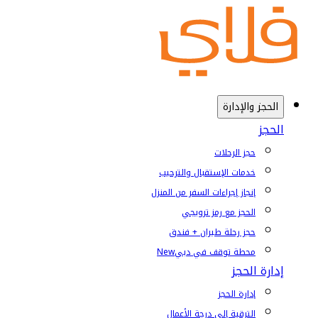
الحجز والإدارة
الحجز
حجز الرحلات
خدمات الإستقبال والترحيب
إنجاز إجراءات السفر من المنزل
الحجز مع رمز ترويجي
حجز رحلة طيران + فندق
محطة توقف في دبي
New
إدارة الحجز
إدارة الحجز
الترقية إلى درجة الأعمال