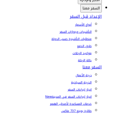
السفر معنا
الإعداد قبل السفر
أنواع الأسعار
التأشيرات وجوازات السفر
متطلبات التأشيرة حسب الدولة
طرق الدفع
مواعيد الرحلات
حالة الرحلة
السفر معنا
درجة الأعمال
الدرجة السياحية
إنجاز إجراءات السفر
إنجاز إجراءات السفر في المدينة
New
خدمات المساعدة لأصحاب الهمم
طائرة بوينغ 737 ماكس