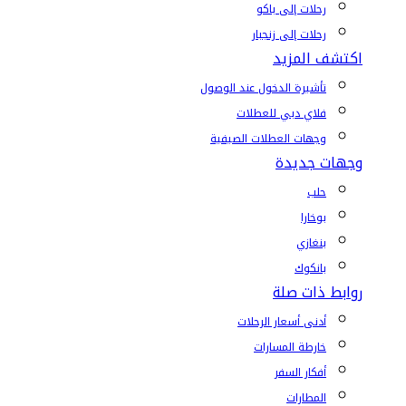
رحلات إلى باكو
رحلات إلى زنجبار
اكتشف المزيد
تأشيرة الدخول عند الوصول
فلاي دبي للعطلات
وجهات العطلات الصيفية
وجهات جديدة
حلب
بوخارا
بنغازي
بانكوك
روابط ذات صلة
أدنى أسعار الرحلات
خارطة المسارات
أفكار السفر
المطارات