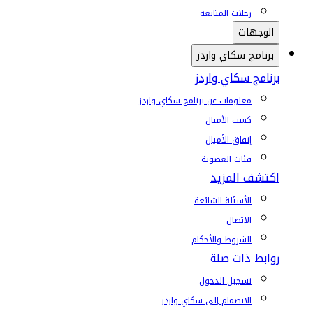
رحلات المتابعة
الوجهات
برنامج سكاي واردز
برنامج سكاي واردز
معلومات عن برنامج سكاي واردز
كسب الأميال
إنفاق الأميال
فئات العضوية
اكتشف المزيد
الأسئلة الشائعة
الاتصال
الشروط والأحكام
روابط ذات صلة
تسجيل الدخول
الانضمام إلى سكاي واردز