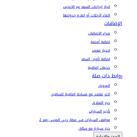
إنجاز إجراءات السفر عبر الإنترنت
إلغاء الرحلات أو إعادة جدولتها
الإضافات
شراء الإضافات
إضافة أمتعة
اختيار مقعد
إضافة تأمين السفر
خدمات إضافية
روابط ذات صلة
العروض
اختر مقعد مع مساحة إضافية للساقين
حجز الفنادق
تأجير السيارات
مواقف السيارات في مطار دبي المبنى رقم 2
حجز سيارة مع سائق
الحجز والإدارة