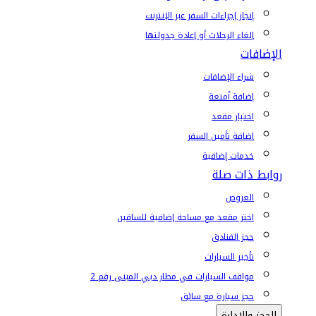
إنجاز إجراءات السفر عبر الإنترنت
إلغاء الرحلات أو إعادة جدولتها
الإضافات
شراء الإضافات
إضافة أمتعة
اختيار مقعد
إضافة تأمين السفر
خدمات إضافية
روابط ذات صلة
العروض
اختر مقعد مع مساحة إضافية للساقين
حجز الفنادق
تأجير السيارات
مواقف السيارات في مطار دبي المبنى رقم 2
حجز سيارة مع سائق
الحجز والإدارة