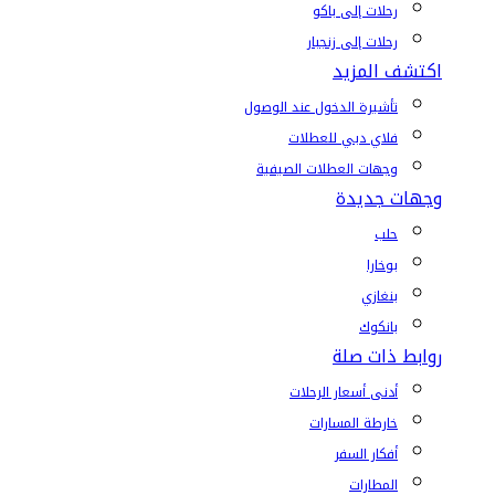
رحلات إلى باكو
رحلات إلى زنجبار
اكتشف المزيد
تأشيرة الدخول عند الوصول
فلاي دبي للعطلات
وجهات العطلات الصيفية
وجهات جديدة
حلب
بوخارا
بنغازي
بانكوك
روابط ذات صلة
أدنى أسعار الرحلات
خارطة المسارات
أفكار السفر
المطارات