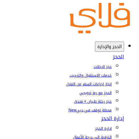
الحجز والإدارة
الحجز
حجز الرحلات
خدمات الإستقبال والترحيب
إنجاز إجراءات السفر من المنزل
الحجز مع رمز ترويجي
حجز رحلة طيران + فندق
محطة توقف في دبي
New
إدارة الحجز
إدارة الحجز
الترقية إلى درجة الأعمال