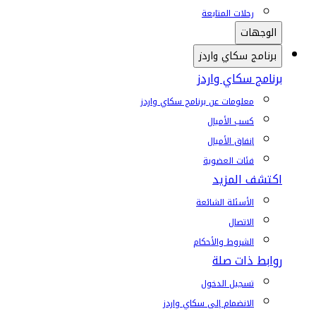
رحلات المتابعة
الوجهات
برنامج سكاي واردز
برنامج سكاي واردز
معلومات عن برنامج سكاي واردز
كسب الأميال
إنفاق الأميال
فئات العضوية
اكتشف المزيد
الأسئلة الشائعة
الاتصال
الشروط والأحكام
روابط ذات صلة
تسجيل الدخول
الانضمام إلى سكاي واردز