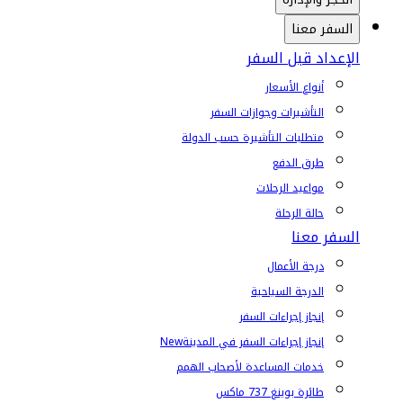
السفر معنا
الإعداد قبل السفر
أنواع الأسعار
التأشيرات وجوازات السفر
متطلبات التأشيرة حسب الدولة
طرق الدفع
مواعيد الرحلات
حالة الرحلة
السفر معنا
درجة الأعمال
الدرجة السياحية
إنجاز إجراءات السفر
إنجاز إجراءات السفر في المدينة
New
خدمات المساعدة لأصحاب الهمم
طائرة بوينغ 737 ماكس