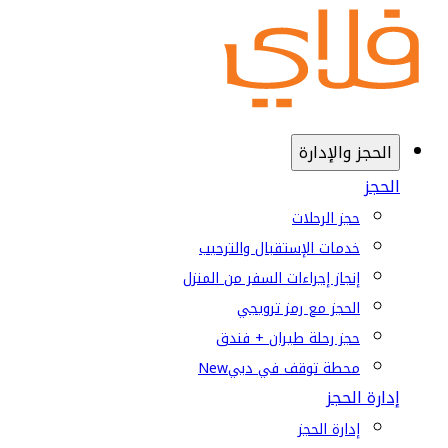
الحجز والإدارة
الحجز
حجز الرحلات
خدمات الإستقبال والترحيب
إنجاز إجراءات السفر من المنزل
الحجز مع رمز ترويجي
حجز رحلة طيران + فندق
محطة توقف في دبي
New
إدارة الحجز
إدارة الحجز