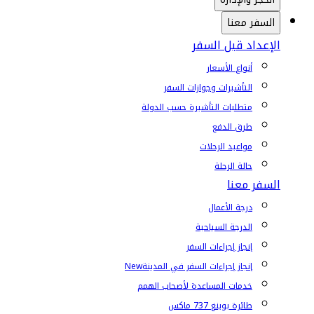
السفر معنا
الإعداد قبل السفر
أنواع الأسعار
التأشيرات وجوازات السفر
متطلبات التأشيرة حسب الدولة
طرق الدفع
مواعيد الرحلات
حالة الرحلة
السفر معنا
درجة الأعمال
الدرجة السياحية
إنجاز إجراءات السفر
إنجاز إجراءات السفر في المدينة
New
خدمات المساعدة لأصحاب الهمم
طائرة بوينغ 737 ماكس