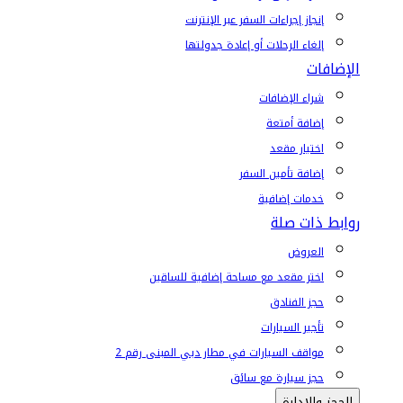
إنجاز إجراءات السفر عبر الإنترنت
إلغاء الرحلات أو إعادة جدولتها
الإضافات
شراء الإضافات
إضافة أمتعة
اختيار مقعد
إضافة تأمين السفر
خدمات إضافية
روابط ذات صلة
العروض
اختر مقعد مع مساحة إضافية للساقين
حجز الفنادق
تأجير السيارات
مواقف السيارات في مطار دبي المبنى رقم 2
حجز سيارة مع سائق
الحجز والإدارة