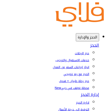
الحجز والإدارة
الحجز
حجز الرحلات
خدمات الإستقبال والترحيب
إنجاز إجراءات السفر من المنزل
الحجز مع رمز ترويجي
حجز رحلة طيران + فندق
محطة توقف في دبي
New
إدارة الحجز
إدارة الحجز
الترقية إلى درجة الأعمال