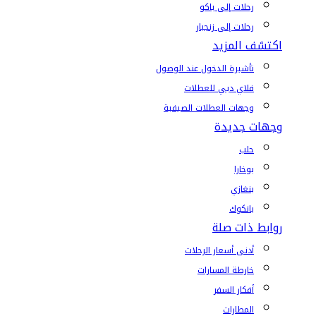
رحلات إلى باكو
رحلات إلى زنجبار
اكتشف المزيد
تأشيرة الدخول عند الوصول
فلاي دبي للعطلات
وجهات العطلات الصيفية
وجهات جديدة
حلب
بوخارا
بنغازي
بانكوك
روابط ذات صلة
أدنى أسعار الرحلات
خارطة المسارات
أفكار السفر
المطارات