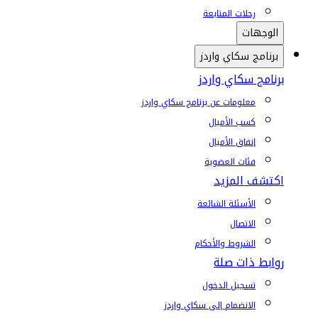
رحلات المتابعة
الوجهات
برنامج سكاي واردز
برنامج سكاي واردز
معلومات عن برنامج سكاي واردز
كسب الأميال
إنفاق الأميال
فئات العضوية
اكتشف المزيد
الأسئلة الشائعة
الاتصال
الشروط والأحكام
روابط ذات صلة
تسجيل الدخول
الانضمام إلى سكاي واردز