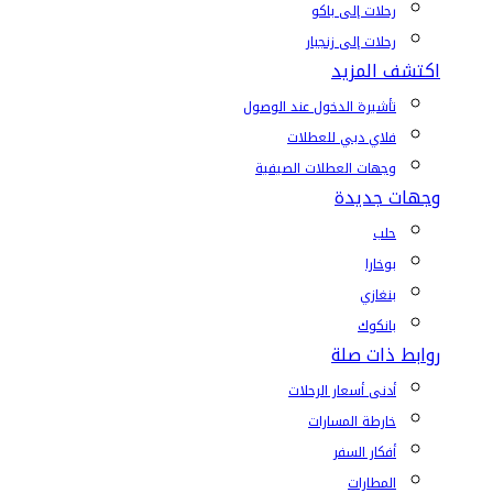
رحلات إلى باكو
رحلات إلى زنجبار
اكتشف المزيد
تأشيرة الدخول عند الوصول
فلاي دبي للعطلات
وجهات العطلات الصيفية
وجهات جديدة
حلب
بوخارا
بنغازي
بانكوك
روابط ذات صلة
أدنى أسعار الرحلات
خارطة المسارات
أفكار السفر
المطارات