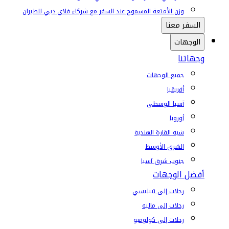
وزن الأمتعة المسموح عند السفر مع شركاء فلاي دبي للطيران
السفر معنا
الوجهات
وجهاتنا
جميع الوجهات
أفريقيا
آسيا الوسطى
أوروبا
شبه القارة الهندية
الشرق الأوسط
جنوب شرق آسيا
أفضل الوجهات
رحلات إلى تبيليسي
رحلات إلى ماليه
رحلات إلى كولومبو