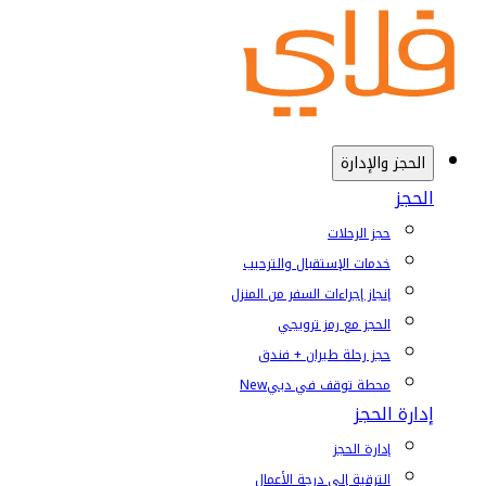
الحجز والإدارة
الحجز
حجز الرحلات
خدمات الإستقبال والترحيب
إنجاز إجراءات السفر من المنزل
الحجز مع رمز ترويجي
حجز رحلة طيران + فندق
محطة توقف في دبي
New
إدارة الحجز
إدارة الحجز
الترقية إلى درجة الأعمال