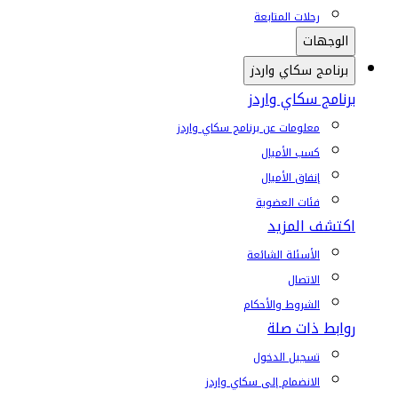
رحلات المتابعة
الوجهات
برنامج سكاي واردز
برنامج سكاي واردز
معلومات عن برنامج سكاي واردز
كسب الأميال
إنفاق الأميال
فئات العضوية
اكتشف المزيد
الأسئلة الشائعة
الاتصال
الشروط والأحكام
روابط ذات صلة
تسجيل الدخول
الانضمام إلى سكاي واردز