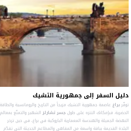
دليل السفر إلى جمهورية التشيك
توفّر
براغ
عاصمة جمهورية التشيك مزيجاً من التاريخ والرومانسية والطاقة
الحضرية. فبإمكانك التنزه على طول
جسر تشارلز
الشهير والتمتّع بمعالم
النهضة الجميلة والهندسة المعمارية الباروكية في براغ، في حين تزخر
البلدة القديمة بباقة واسعة من المقاهي والمطاعم الحديثة التي تقدّم