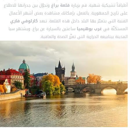
أطباقاً تشيكية شهية. قم بزيارة
قلعة براغ
وتجوّل بين جدرانها للاطلاع
على تاريخ الجمهورية. بالفعل، بإمكانك مشاهدة بعض أشهر الأعمال
الفنية التي يتميّز بها البلد داخل هذه القلعة. تبعد
كارلوفي فاري
المستكنّة في
غرب بوهيميا
ساعتين بالسيارة عن براغ. ويشتهر سبا
المدينة بينابيعه الحرارية التي تعزّز الصحة والعافية.