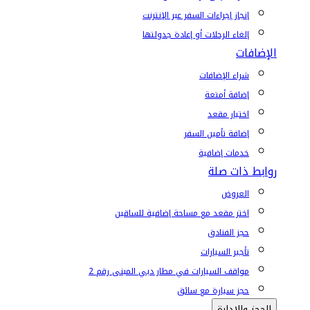
إنجاز إجراءات السفر عبر الإنترنت
إلغاء الرحلات أو إعادة جدولتها
الإضافات
شراء الإضافات
إضافة أمتعة
اختيار مقعد
إضافة تأمين السفر
خدمات إضافية
روابط ذات صلة
العروض
اختر مقعد مع مساحة إضافية للساقين
حجز الفنادق
تأجير السيارات
مواقف السيارات في مطار دبي المبنى رقم 2
حجز سيارة مع سائق
الحجز والإدارة