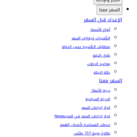
السفر معنا
الإعداد قبل السفر
أنواع الأسعار
التأشيرات وجوازات السفر
متطلبات التأشيرة حسب الدولة
طرق الدفع
مواعيد الرحلات
حالة الرحلة
السفر معنا
درجة الأعمال
الدرجة السياحية
إنجاز إجراءات السفر
إنجاز إجراءات السفر في المدينة
New
خدمات المساعدة لأصحاب الهمم
طائرة بوينغ 737 ماكس