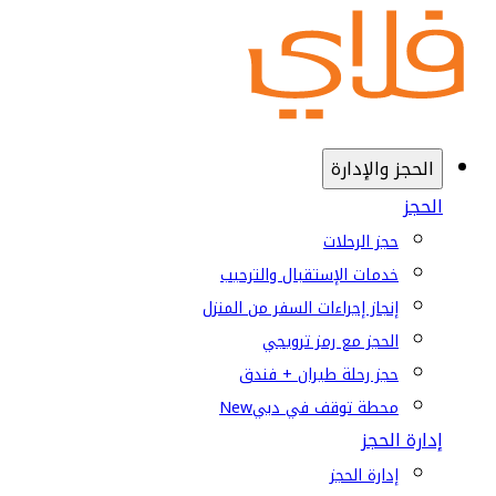
الحجز والإدارة
الحجز
حجز الرحلات
خدمات الإستقبال والترحيب
إنجاز إجراءات السفر من المنزل
الحجز مع رمز ترويجي
حجز رحلة طيران + فندق
محطة توقف في دبي
New
إدارة الحجز
إدارة الحجز