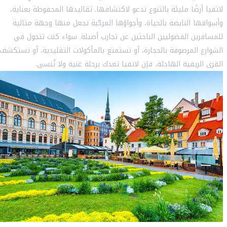
لاتفيا أرضًا مليئة بالتنوع تدعو لاكتشافها. تقاليدها المحفوظة بعناية،
وأسواقها النابضة بالحياة، وأجواؤها المرحّبة تجعل منها وجهة مثالية
للمسافرين الفضوليين الباحثين عن تجارب أصيلة. سواء كنت تتجول في
الشوارع المرصوفة بالحجارة، أو تستمتع بالمأكولات التقليدية، أو تستكشف
القرى الريفية الهادئة، فإن لاتفيا تعدك برحلة غنية ولا تُنسى.