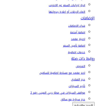
إنجاز إجراءات السفر عبر الإنترنت
إلغاء الرحلات أو إعادة جدولتها
الإضافات
شراء الإضافات
إضافة أمتعة
اختيار مقعد
إضافة تأمين السفر
خدمات إضافية
روابط ذات صلة
العروض
اختر مقعد مع مساحة إضافية للساقين
حجز الفنادق
تأجير السيارات
مواقف السيارات في مطار دبي المبنى رقم 2
حجز سيارة مع سائق
الحجز والإدارة