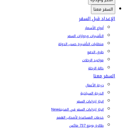
السفر معنا
الإعداد قبل السفر
أنواع الأسعار
التأشيرات وجوازات السفر
متطلبات التأشيرة حسب الدولة
طرق الدفع
مواعيد الرحلات
حالة الرحلة
السفر معنا
درجة الأعمال
الدرجة السياحية
إنجاز إجراءات السفر
إنجاز إجراءات السفر في المدينة
New
خدمات المساعدة لأصحاب الهمم
طائرة بوينغ 737 ماكس