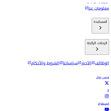
رحلات إلى كولومبو
معلومات عنا
المساعدة
الرحلات الرائجة
الوظائف
الأخبار
سياساتنا
الشروط والأحكام
فيس بوك
X
انستقرام