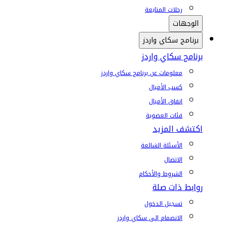
رحلات المتابعة
الوجهات
برنامج سكاي واردز
برنامج سكاي واردز
معلومات عن برنامج سكاي واردز
كسب الأميال
إنفاق الأميال
فئات العضوية
اكتشف المزيد
الأسئلة الشائعة
الاتصال
الشروط والأحكام
روابط ذات صلة
تسجيل الدخول
الانضمام إلى سكاي واردز