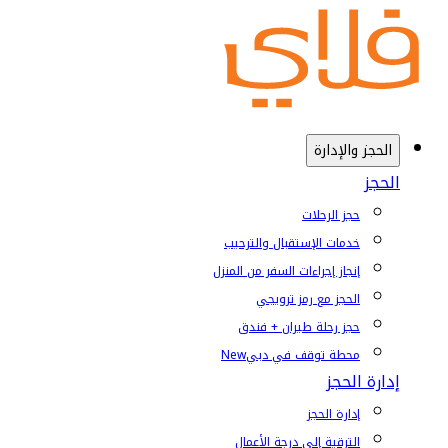
الحجز والإدارة
الحجز
حجز الرحلات
خدمات الإستقبال والترحيب
إنجاز إجراءات السفر من المنزل
الحجز مع رمز ترويجي
حجز رحلة طيران + فندق
محطة توقف في دبي
New
إدارة الحجز
إدارة الحجز
الترقية إلى درجة الأعمال