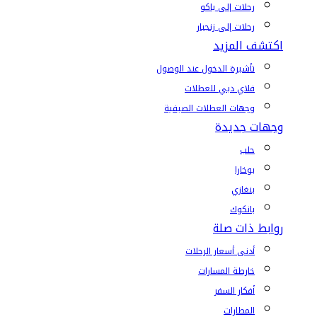
رحلات إلى باكو
رحلات إلى زنجبار
اكتشف المزيد
تأشيرة الدخول عند الوصول
فلاي دبي للعطلات
وجهات العطلات الصيفية
وجهات جديدة
حلب
بوخارا
بنغازي
بانكوك
روابط ذات صلة
أدنى أسعار الرحلات
خارطة المسارات
أفكار السفر
المطارات