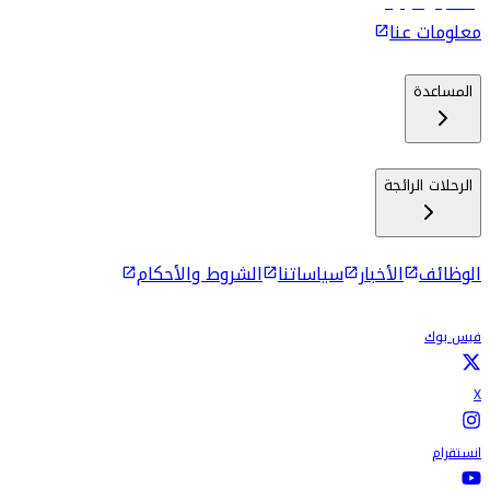
رحلات إلى كولومبو
معلومات عنا
المساعدة
الرحلات الرائجة
الوظائف
الأخبار
سياساتنا
الشروط والأحكام
فيس بوك
X
انستقرام