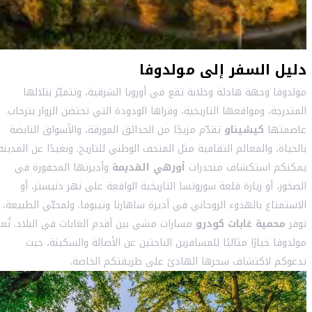
دليل السفر إلى مولدوفا
مولدوفا وجهة هادئة وخلابة تقع في أوروبا الشرقية، وتتميّز بتلالها
المتدرجة، ومواقعها التاريخية، وقراها الودودة التي تحتضن الزوار بترحاب.
عاصمتها
كيشيناو
تقدّم مزيجًا من الحدائق المورقة، والأسواق النابضة
بالحياة، والمعالم الثقافية مثل المتحف الوطني للتاريخ. وبعيدًا عن المدينة
يمكنكم استكشاف منحدرات
أورهي القديمة
وأديرتها المحفورة في
الصخور، أو زيارة قلعة سوروتسا التاريخية الواقعة على نهر دنيستر، أو
الاستمتاع بالهدوء الروحاني في أديرة ساهارنا وتيبوفا. ولمحبّي الطبيعة،
توفر
محمية غابات كودرو
مسارات مشي بين أقدم الغابات في البلاد. تُع
مولدوفا خيارًا مثاليًا للمسافرين الباحثين عن الأصالة والسكينة، حيث
تدعوكم لاكتشاف سحرها الهادئ على طريقتكم الخاصة.