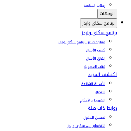
رحلات المتابعة
الوجهات
برنامج سكاي واردز
برنامج سكاي واردز
معلومات عن برنامج سكاي واردز
كسب الأميال
إنفاق الأميال
فئات العضوية
اكتشف المزيد
الأسئلة الشائعة
الاتصال
الشروط والأحكام
روابط ذات صلة
تسجيل الدخول
الانضمام إلى سكاي واردز