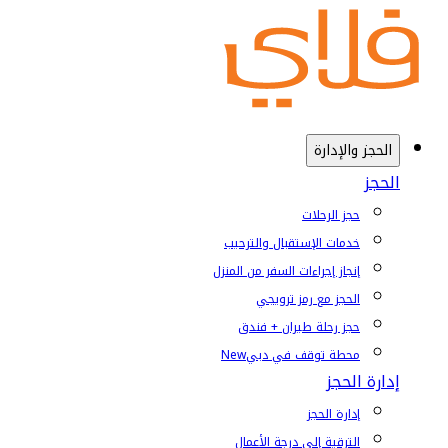
الحجز والإدارة
الحجز
حجز الرحلات
خدمات الإستقبال والترحيب
إنجاز إجراءات السفر من المنزل
الحجز مع رمز ترويجي
حجز رحلة طيران + فندق
محطة توقف في دبي
New
إدارة الحجز
إدارة الحجز
الترقية إلى درجة الأعمال