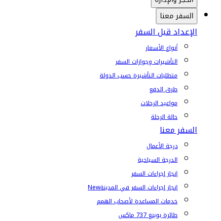
السفر معنا
الإعداد قبل السفر
أنواع الأسعار
التأشيرات وجوازات السفر
متطلبات التأشيرة حسب الدولة
طرق الدفع
مواعيد الرحلات
حالة الرحلة
السفر معنا
درجة الأعمال
الدرجة السياحية
إنجاز إجراءات السفر
إنجاز إجراءات السفر في المدينة
New
خدمات المساعدة لأصحاب الهمم
طائرة بوينغ 737 ماكس