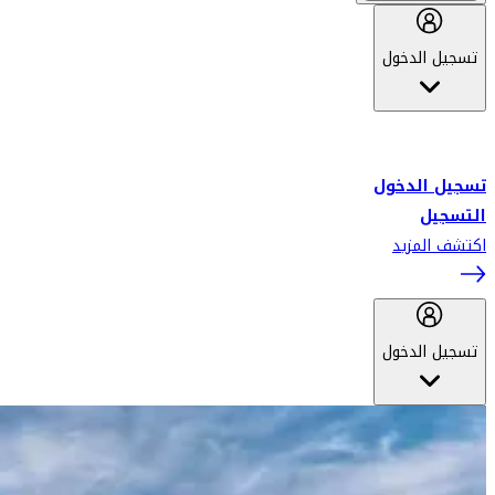
تسجيل الدخول
أهلاً بك في سكاي واردز طيران الإمارات برنامج الولاء المعتمد من قبل
طيران الإمارات، ومؤخراً فلاي دبي.
تسجيل الدخول
التسجيل
اكتشف المزيد
تسجيل الدخول