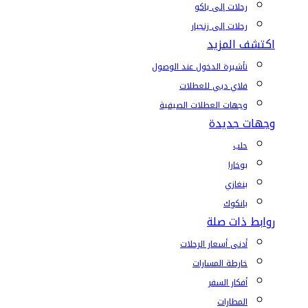
رحلات إلى باكو
رحلات إلى زنجبار
اكتشف المزيد
تأشيرة الدخول عند الوصول
فلاي دبي للعطلات
وجهات العطلات الصيفية
وجهات جديدة
حلب
بوخارا
بنغازي
بانكوك
روابط ذات صلة
أدنى أسعار الرحلات
خارطة المسارات
أفكار السفر
المطارات