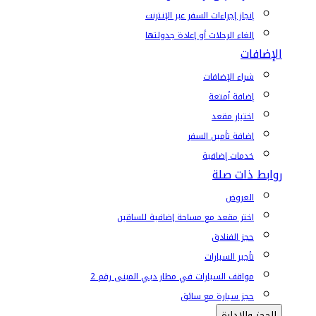
إنجاز إجراءات السفر عبر الإنترنت
إلغاء الرحلات أو إعادة جدولتها
الإضافات
شراء الإضافات
إضافة أمتعة
اختيار مقعد
إضافة تأمين السفر
خدمات إضافية
روابط ذات صلة
العروض
اختر مقعد مع مساحة إضافية للساقين
حجز الفنادق
تأجير السيارات
مواقف السيارات في مطار دبي المبنى رقم 2
حجز سيارة مع سائق
الحجز والإدارة