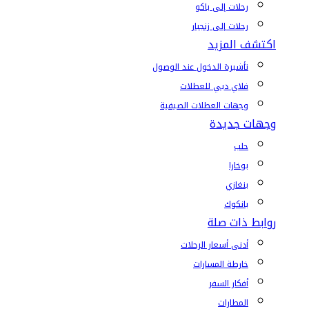
رحلات إلى باكو
رحلات إلى زنجبار
اكتشف المزيد
تأشيرة الدخول عند الوصول
فلاي دبي للعطلات
وجهات العطلات الصيفية
وجهات جديدة
حلب
بوخارا
بنغازي
بانكوك
روابط ذات صلة
أدنى أسعار الرحلات
خارطة المسارات
أفكار السفر
المطارات