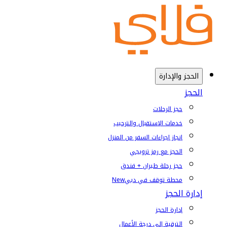
الحجز والإدارة
الحجز
حجز الرحلات
خدمات الإستقبال والترحيب
إنجاز إجراءات السفر من المنزل
الحجز مع رمز ترويجي
حجز رحلة طيران + فندق
محطة توقف في دبي
New
إدارة الحجز
إدارة الحجز
الترقية إلى درجة الأعمال