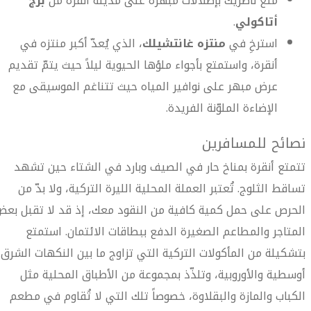
متّع ناظريك بإطلالات مبهرة على مدينة أنقرة من
برج
أتاكولي
.
استرخِ في
منتزه غانتشيلك
، الذي يُعدّ أكبر منتزه في
أنقرة، واستمتع بأجواء ملؤها الحيوية ليلاً حيث يتمّ تقديم
عرض مبهر على نوافير المياه حيث تتناغم الموسيقى مع
الإضاءة الملوّنة الفريدة.
نصائح للمسافرين
تتمتع أنقرة بمناخ حار في الصيف وبارد في الشتاء حين تشهد
تساقط الثلوج. تُعتبر العملة المحلية الليرة التركية، ولا بدّ من
الحرص على حمل كمية كافية من النقود معك، إذ قد لا تقبل بع
المتاجر والمطاعم الصغيرة الدفع ببطاقات الائتمان. استمتع
بتشكيلة من المأكولات التركية التي تزاوج ما بين النكهات الشرق
أوسطية والأوروبية، وتلذّذ بمجموعة من الأطباق المحلية مثل
الكباب والمازة والبقلاوة، خصوصاً تلك التي لا تُقاوم في مطعم