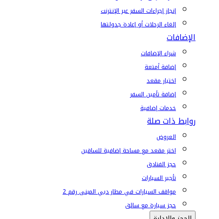
إنجاز إجراءات السفر عبر الإنترنت
إلغاء الرحلات أو إعادة جدولتها
الإضافات
شراء الإضافات
إضافة أمتعة
اختيار مقعد
إضافة تأمين السفر
خدمات إضافية
روابط ذات صلة
العروض
اختر مقعد مع مساحة إضافية للساقين
حجز الفنادق
تأجير السيارات
مواقف السيارات في مطار دبي المبنى رقم 2
حجز سيارة مع سائق
الحجز والإدارة