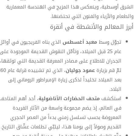
الشرق أوسطية، وينعكس هذا المزيج في الهندسة المعمارية
والطعام والأزياء والفنون التي تحتضنها.
أبرز المعالم والأنشطة في أنقرة
تجوّل وسط
معبد أغسطس
الذي بناه الفريجيون في أوائل
عام 25 قبل الميلاد، وتأمّل النقوش القديمة الموجودة على
الجدران للاطلاع على مصادر المعرفة القديمة التي توثقها،
ثمّ قم بزيارة
عمود جوليان
، الذي تم تشييده قرابة 
بعد الميلاد تخليداً لذكرى زيارة الإمبراطور الروماني إلى
البلاد.
استكشف
متحف الحضارات الأناضولية
، أحد أهم المتاحف
في العالم، إذ يضم مجموعة واسعة من الآثار الفريدة
المعروضة بحسب تسلسل زمني بدءاً من العصر الحجري
القديم وصولاً إلى يومنا هذا، ليلبّي تطلعات عشّاق التاريخ.