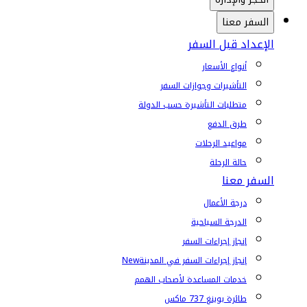
السفر معنا
الإعداد قبل السفر
أنواع الأسعار
التأشيرات وجوازات السفر
متطلبات التأشيرة حسب الدولة
طرق الدفع
مواعيد الرحلات
حالة الرحلة
السفر معنا
درجة الأعمال
الدرجة السياحية
إنجاز إجراءات السفر
إنجاز إجراءات السفر في المدينة
New
خدمات المساعدة لأصحاب الهمم
طائرة بوينغ 737 ماكس