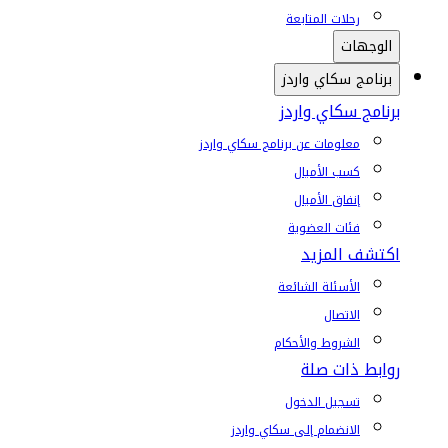
رحلات المتابعة
الوجهات
برنامج سكاي واردز
برنامج سكاي واردز
معلومات عن برنامج سكاي واردز
كسب الأميال
إنفاق الأميال
فئات العضوية
اكتشف المزيد
الأسئلة الشائعة
الاتصال
الشروط والأحكام
روابط ذات صلة
تسجيل الدخول
الانضمام إلى سكاي واردز