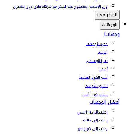
وزن الأمتعة المسموح عند السفر مع شركاء فلاي دبي للطيران
السفر معنا
الوجهات
وجهاتنا
جميع الوجهات
أفريقيا
آسيا الوسطى
أوروبا
شبه القارة الهندية
الشرق الأوسط
جنوب شرق آسيا
أفضل الوجهات
رحلات إلى تبيليسي
رحلات إلى ماليه
رحلات إلى كولومبو