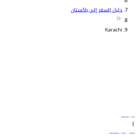
دليل السفر إلى باكستان
Karachi
© فلاي دبي 2026. جميع الحقوق محفوظة.
سياساتنا
|
الشروط والأحكام