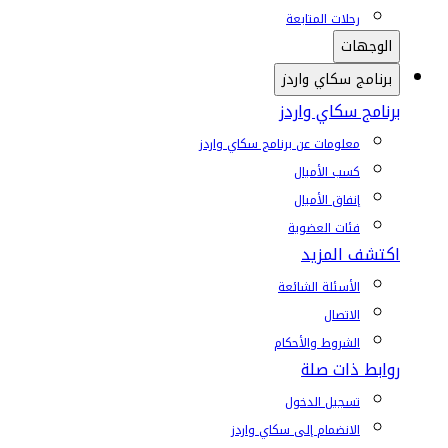
رحلات المتابعة
الوجهات
برنامج سكاي واردز
برنامج سكاي واردز
معلومات عن برنامج سكاي واردز
كسب الأميال
إنفاق الأميال
فئات العضوية
اكتشف المزيد
الأسئلة الشائعة
الاتصال
الشروط والأحكام
روابط ذات صلة
تسجيل الدخول
الانضمام إلى سكاي واردز