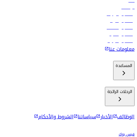
فنادق
الوظائف
رحلات إلى تبيليسي
رحلات إلى الرياض
رحلات إلى مسقط
رحلات إلى ماليه
رحلات إلى كولومبو
معلومات عنا
المساعدة
الرحلات الرائجة
الوظائف
الأخبار
سياساتنا
الشروط والأحكام
فيس بوك