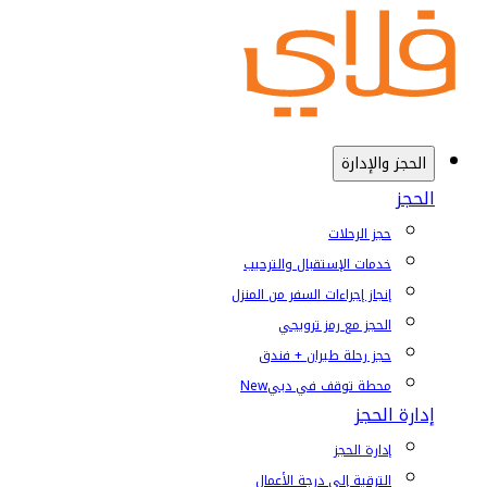
الحجز والإدارة
الحجز
حجز الرحلات
خدمات الإستقبال والترحيب
إنجاز إجراءات السفر من المنزل
الحجز مع رمز ترويجي
حجز رحلة طيران + فندق
محطة توقف في دبي
New
إدارة الحجز
إدارة الحجز
الترقية إلى درجة الأعمال