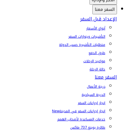
السفر معنا
الإعداد قبل السفر
أنواع الأسعار
التأشيرات وجوازات السفر
متطلبات التأشيرة حسب الدولة
طرق الدفع
مواعيد الرحلات
حالة الرحلة
السفر معنا
درجة الأعمال
الدرجة السياحية
إنجاز إجراءات السفر
إنجاز إجراءات السفر في المدينة
New
خدمات المساعدة لأصحاب الهمم
طائرة بوينغ 737 ماكس