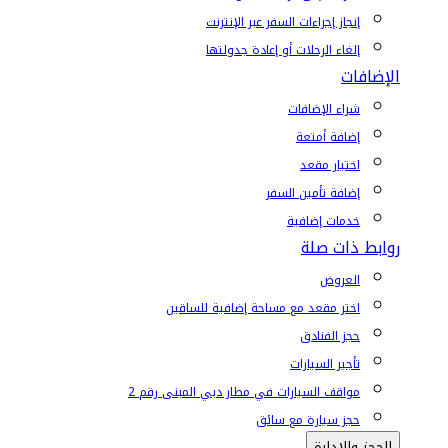
إنجاز إجراءات السفر عبر الإنترنت
إلغاء الرحلات أو إعادة جدولتها
الإضافات
شراء الإضافات
إضافة أمتعة
اختيار مقعد
إضافة تأمين السفر
خدمات إضافية
روابط ذات صلة
العروض
اختر مقعد مع مساحة إضافية للساقين
حجز الفنادق
تأجير السيارات
مواقف السيارات في مطار دبي المبنى رقم 2
حجز سيارة مع سائق
الحجز والإدارة