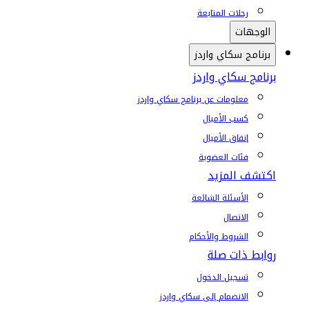
رحلات المتابعة
الوجهات
برنامج سكاي واردز
برنامج سكاي واردز
معلومات عن برنامج سكاي واردز
كسب الأميال
إنفاق الأميال
فئات العضوية
اكتشف المزيد
الأسئلة الشائعة
الاتصال
الشروط والأحكام
روابط ذات صلة
تسجيل الدخول
الانضمام إلى سكاي واردز