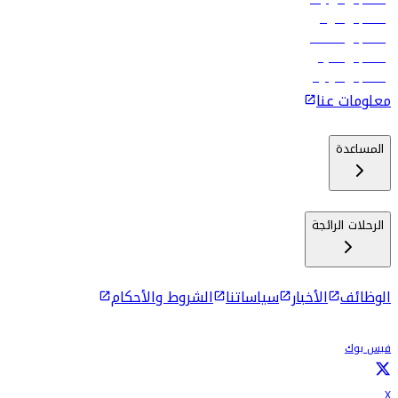
رحلات إلى الرياض
رحلات إلى مسقط
رحلات إلى ماليه
رحلات إلى كولومبو
معلومات عنا
المساعدة
الرحلات الرائجة
الوظائف
الأخبار
سياساتنا
الشروط والأحكام
فيس بوك
X