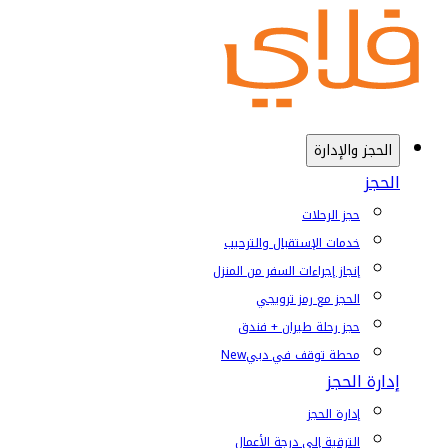
الحجز والإدارة
الحجز
حجز الرحلات
خدمات الإستقبال والترحيب
إنجاز إجراءات السفر من المنزل
الحجز مع رمز ترويجي
حجز رحلة طيران + فندق
محطة توقف في دبي
New
إدارة الحجز
إدارة الحجز
الترقية إلى درجة الأعمال