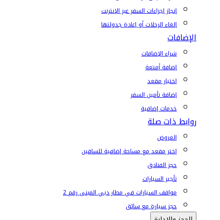
إنجاز إجراءات السفر عبر الإنترنت
إلغاء الرحلات أو إعادة جدولتها
الإضافات
شراء الإضافات
إضافة أمتعة
اختيار مقعد
إضافة تأمين السفر
خدمات إضافية
روابط ذات صلة
العروض
اختر مقعد مع مساحة إضافية للساقين
حجز الفنادق
تأجير السيارات
مواقف السيارات في مطار دبي المبنى رقم 2
حجز سيارة مع سائق
الحجز والإدارة