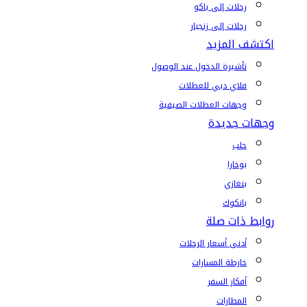
رحلات إلى باكو
رحلات إلى زنجبار
اكتشف المزيد
تأشيرة الدخول عند الوصول
فلاي دبي للعطلات
وجهات العطلات الصيفية
وجهات جديدة
حلب
بوخارا
بنغازي
بانكوك
روابط ذات صلة
أدنى أسعار الرحلات
خارطة المسارات
أفكار السفر
المطارات