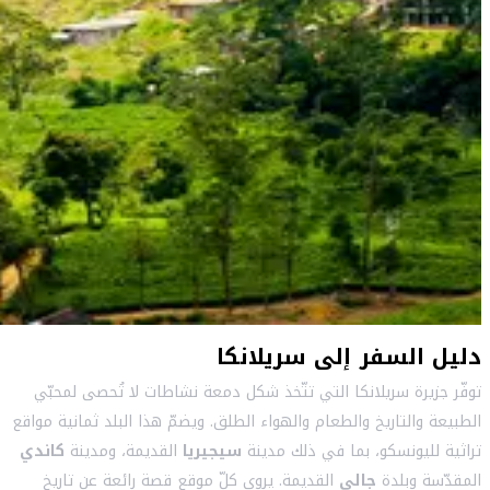
دليل السفر إلى سريلانكا
توفّر جزيرة سريلانكا التي تتّخذ شكل دمعة نشاطات لا تُحصى لمحبّي
الطبيعة والتاريخ والطعام والهواء الطلق. ويضمّ هذا البلد ثمانية مواقع
تراثية لليونسكو، بما في ذلك مدينة
سيجيريا
القديمة، ومدينة
كاندي
المقدّسة وبلدة
جالي
القديمة. يروي كلّ موقع قصة رائعة عن تاريخ