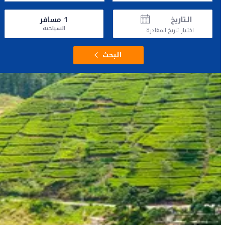
التاريخ
1
مسافر
السياحية
اختيار تاريخ المغادرة
البحث