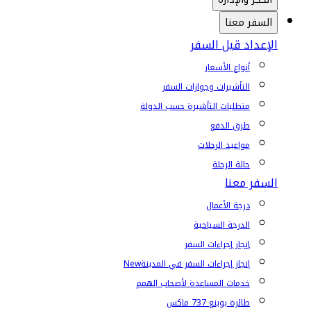
السفر معنا
الإعداد قبل السفر
أنواع الأسعار
التأشيرات وجوازات السفر
متطلبات التأشيرة حسب الدولة
طرق الدفع
مواعيد الرحلات
حالة الرحلة
السفر معنا
درجة الأعمال
الدرجة السياحية
إنجاز إجراءات السفر
إنجاز إجراءات السفر في المدينة
New
خدمات المساعدة لأصحاب الهمم
طائرة بوينغ 737 ماكس