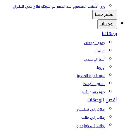
وزن الأمتعة المسموح عند السفر مع شركاء فلاي دبي للطيران
السفر معنا
الوجهات
وجهاتنا
جميع الوجهات
أفريقيا
آسيا الوسطى
أوروبا
شبه القارة الهندية
الشرق الأوسط
جنوب شرق آسيا
أفضل الوجهات
رحلات إلى تبيليسي
رحلات إلى ماليه
رحلات إلى كولومبو