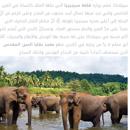
سريلانكا. فقم بزيارة
قلعة سيجيريا
التي بناها الملك كاشيابا في القرن
الخامس والتي تجد فيها تمثال أسد منحوت من الصخر. وعلى الرغم من أنّ
الرحلة إلى أعلى صخرة سيجيريا طويلة، إلّا أنّ مناظر التلال الخضراء التي
تمتدّ على مدّ العين والنظر تستحق العناء. وتستكنّ كاندي التي تُعتبر ثاني
أكبر مدينة في سريلانكا على تلة تحيط بها الوديان والأنهار والبحيرات. أمّا
أبرز معلم لا بدّ من زيارته في كاندي، فهو
معبد بقايا السن المقدس
الذي يستقطب أعداداً كبيرة من الحجاج البوذيين وكذلك السياح.