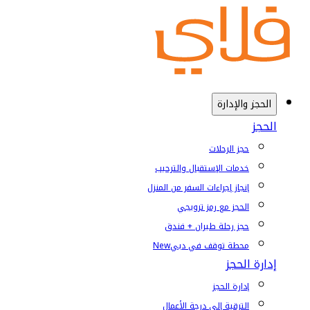
الحجز والإدارة
الحجز
حجز الرحلات
خدمات الإستقبال والترحيب
إنجاز إجراءات السفر من المنزل
الحجز مع رمز ترويجي
حجز رحلة طيران + فندق
محطة توقف في دبي
New
إدارة الحجز
إدارة الحجز
الترقية إلى درجة الأعمال