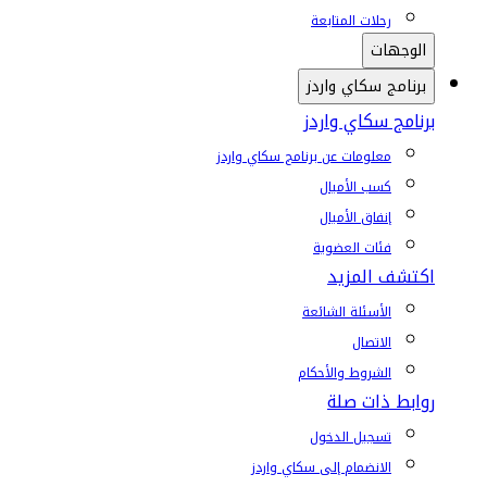
رحلات المتابعة
الوجهات
برنامج سكاي واردز
برنامج سكاي واردز
معلومات عن برنامج سكاي واردز
كسب الأميال
إنفاق الأميال
فئات العضوية
اكتشف المزيد
الأسئلة الشائعة
الاتصال
الشروط والأحكام
روابط ذات صلة
تسجيل الدخول
الانضمام إلى سكاي واردز