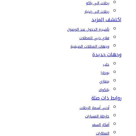
رحلات إلى باكو
رحلات إلى زنجبار
اكتشف المزيد
تأشيرة الدخول عند الوصول
فلاي دبي للعطلات
وجهات العطلات الصيفية
وجهات جديدة
حلب
بوخارا
بنغازي
بانكوك
روابط ذات صلة
أدنى أسعار الرحلات
خارطة المسارات
أفكار السفر
المطارات