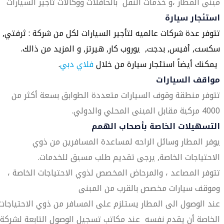
مبنى المطار ،و خدمات النقل بالحافلات ووكالات تأجير السيارات
استئجار سيارة
تتوفر عدة شركات عالميه لتأجير السيارات لكل من شركة : ثرفتي,
سكست, أفيس, بدجت, يوروب كار, هيرتز, و المزيد من ذالك.
يمكنك أيضاً استئجار سيارة من خلال
فلاي دبي
.
مواقف السيارات
تتوفر منطقة وقوف السيارات متعددة الطوابق بسعة أكثر من
4000 مركبة مقابل المبنى المحلي والدولي.
التسهيلات الخاصة بأصحاب الهمم
يوفر المطار وسائل الراحه لمساعدة المسافرين من ذوي
الاحتياجات الخاصة, يرجى تقديم طلب مسبق للخدمات.
تتوفر المصاعد ، والمرحاض المخصص لذوي الاحتياجات الخاصة ،
وموقف سيارات مخصص بالقرب من المبنى
عند الوصول الى المطار يستلزم على المسافر من ذوي الاحتياجات
الخاصة أن يقدم نفسه عند مكاتب تسجيل الوصول التابعة لشركة