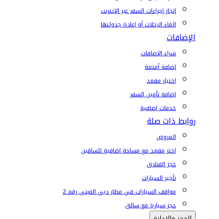
إنجاز إجراءات السفر عبر الإنترنت
إلغاء الرحلات أو إعادة جدولتها
الإضافات
شراء الإضافات
إضافة أمتعة
اختيار مقعد
إضافة تأمين السفر
خدمات إضافية
روابط ذات صلة
العروض
اختر مقعد مع مساحة إضافية للساقين
حجز الفنادق
تأجير السيارات
مواقف السيارات في مطار دبي المبنى رقم 2
حجز سيارة مع سائق
الحجز والإدارة