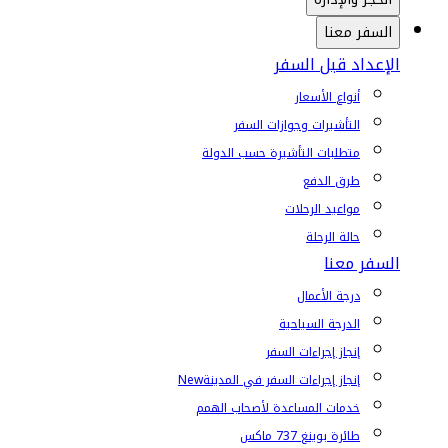
السفر معنا
الإعداد قبل السفر
أنواع الأسعار
التأشيرات وجوازات السفر
متطلبات التأشيرة حسب الدولة
طرق الدفع
مواعيد الرحلات
حالة الرحلة
السفر معنا
درجة الأعمال
الدرجة السياحية
إنجاز إجراءات السفر
إنجاز إجراءات السفر في المدينة
New
خدمات المساعدة لأصحاب الهمم
طائرة بوينغ 737 ماكس