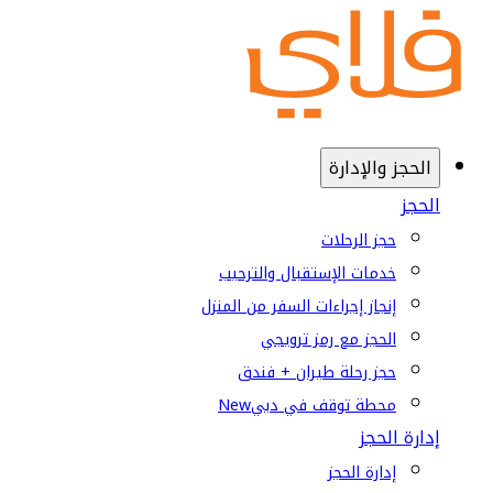
الحجز والإدارة
الحجز
حجز الرحلات
خدمات الإستقبال والترحيب
إنجاز إجراءات السفر من المنزل
الحجز مع رمز ترويجي
حجز رحلة طيران + فندق
محطة توقف في دبي
New
إدارة الحجز
إدارة الحجز