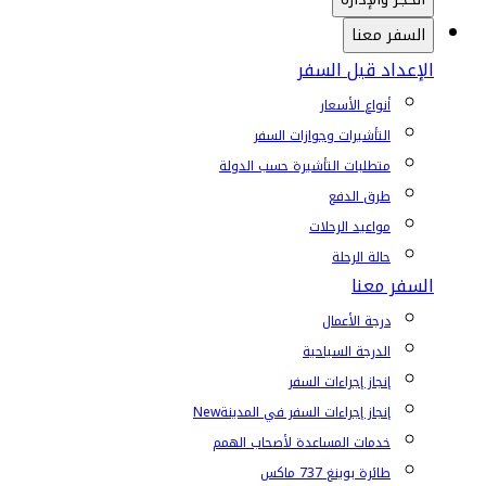
السفر معنا
الإعداد قبل السفر
أنواع الأسعار
التأشيرات وجوازات السفر
متطلبات التأشيرة حسب الدولة
طرق الدفع
مواعيد الرحلات
حالة الرحلة
السفر معنا
درجة الأعمال
الدرجة السياحية
إنجاز إجراءات السفر
إنجاز إجراءات السفر في المدينة
New
خدمات المساعدة لأصحاب الهمم
طائرة بوينغ 737 ماكس