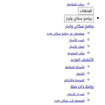
رحلات المتابعة
الوجهات
برنامج سكاي واردز
برنامج سكاي واردز
معلومات عن برنامج سكاي واردز
كسب الأميال
إنفاق الأميال
فئات العضوية
اكتشف المزيد
الأسئلة الشائعة
الاتصال
الشروط والأحكام
روابط ذات صلة
تسجيل الدخول
الانضمام إلى سكاي واردز