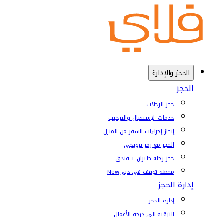
الحجز والإدارة
الحجز
حجز الرحلات
خدمات الإستقبال والترحيب
إنجاز إجراءات السفر من المنزل
الحجز مع رمز ترويجي
حجز رحلة طيران + فندق
محطة توقف في دبي
New
إدارة الحجز
إدارة الحجز
الترقية إلى درجة الأعمال