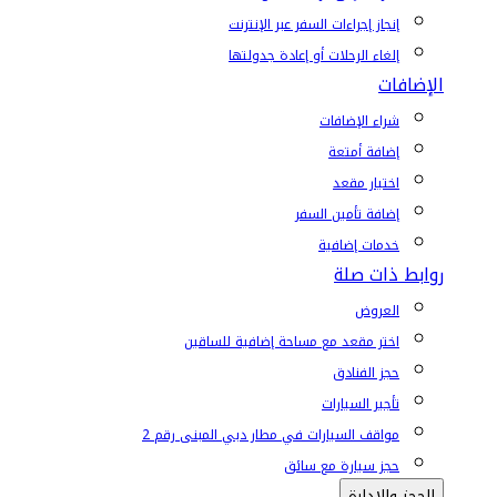
إنجاز إجراءات السفر عبر الإنترنت
إلغاء الرحلات أو إعادة جدولتها
الإضافات
شراء الإضافات
إضافة أمتعة
اختيار مقعد
إضافة تأمين السفر
خدمات إضافية
روابط ذات صلة
العروض
اختر مقعد مع مساحة إضافية للساقين
حجز الفنادق
تأجير السيارات
مواقف السيارات في مطار دبي المبنى رقم 2
حجز سيارة مع سائق
الحجز والإدارة