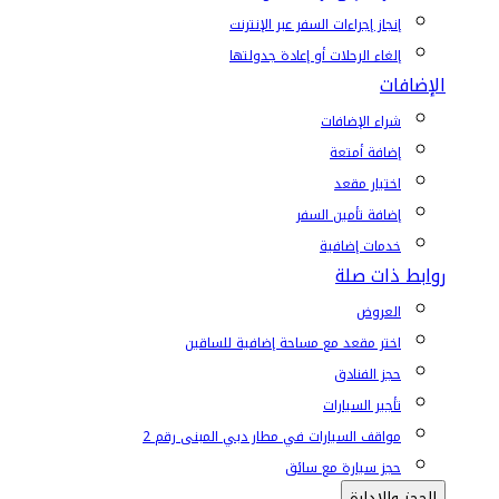
إنجاز إجراءات السفر عبر الإنترنت
إلغاء الرحلات أو إعادة جدولتها
الإضافات
شراء الإضافات
إضافة أمتعة
اختيار مقعد
إضافة تأمين السفر
خدمات إضافية
روابط ذات صلة
العروض
اختر مقعد مع مساحة إضافية للساقين
حجز الفنادق
تأجير السيارات
مواقف السيارات في مطار دبي المبنى رقم 2
حجز سيارة مع سائق
الحجز والإدارة