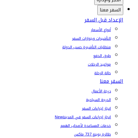
السفر معنا
الإعداد قبل السفر
أنواع الأسعار
التأشيرات وجوازات السفر
متطلبات التأشيرة حسب الدولة
طرق الدفع
مواعيد الرحلات
حالة الرحلة
السفر معنا
درجة الأعمال
الدرجة السياحية
إنجاز إجراءات السفر
إنجاز إجراءات السفر في المدينة
New
خدمات المساعدة لأصحاب الهمم
طائرة بوينغ 737 ماكس