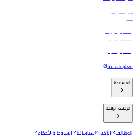
فلاي دبي للعطلات
تأجير السيارات
فنادق
الوظائف
رحلات إلى تبيليسي
رحلات إلى الرياض
رحلات إلى مسقط
رحلات إلى ماليه
رحلات إلى كولومبو
معلومات عنا
المساعدة
الرحلات الرائجة
الوظائف
الأخبار
سياساتنا
الشروط والأحكام