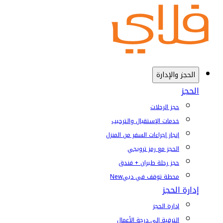
الحجز والإدارة
الحجز
حجز الرحلات
خدمات الإستقبال والترحيب
إنجاز إجراءات السفر من المنزل
الحجز مع رمز ترويجي
حجز رحلة طيران + فندق
محطة توقف في دبي
New
إدارة الحجز
إدارة الحجز
الترقية إلى درجة الأعمال