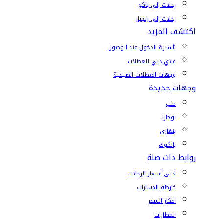
رحلات إلى باكو
رحلات إلى زنجبار
اكتشف المزيد
تأشيرة الدخول عند الوصول
فلاي دبي للعطلات
وجهات العطلات الصيفية
وجهات جديدة
حلب
بوخارا
بنغازي
بانكوك
روابط ذات صلة
أدنى أسعار الرحلات
خارطة المسارات
أفكار السفر
المطارات