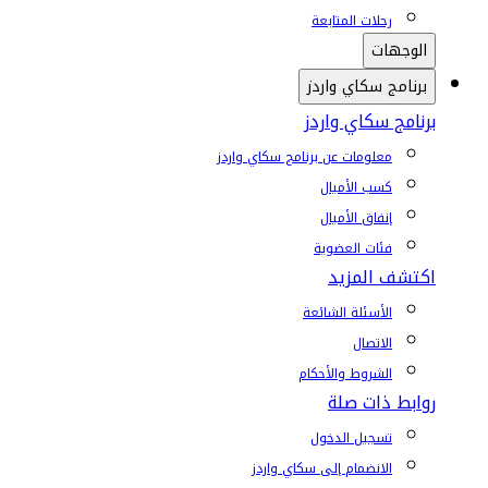
رحلات المتابعة
الوجهات
برنامج سكاي واردز
برنامج سكاي واردز
معلومات عن برنامج سكاي واردز
كسب الأميال
إنفاق الأميال
فئات العضوية
اكتشف المزيد
الأسئلة الشائعة
الاتصال
الشروط والأحكام
روابط ذات صلة
تسجيل الدخول
الانضمام إلى سكاي واردز