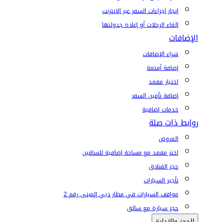
إنجاز إجراءات السفر عبر الإنترنت
إلغاء الرحلات أو إعادة جدولتها
الإضافات
شراء الإضافات
إضافة أمتعة
اختيار مقعد
إضافة تأمين السفر
خدمات إضافية
روابط ذات صلة
العروض
اختر مقعد مع مساحة إضافية للساقين
حجز الفنادق
تأجير السيارات
مواقف السيارات في مطار دبي المبنى رقم 2
حجز سيارة مع سائق
الحجز والإدارة