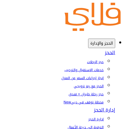
الحجز والإدارة
الحجز
حجز الرحلات
خدمات الإستقبال والترحيب
إنجاز إجراءات السفر من المنزل
الحجز مع رمز ترويجي
حجز رحلة طيران + فندق
محطة توقف في دبي
New
إدارة الحجز
إدارة الحجز
الترقية إلى درجة الأعمال