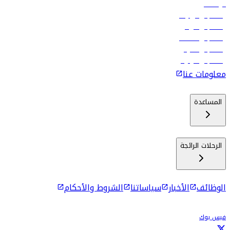
الوظائف
رحلات إلى تبيليسي
رحلات إلى الرياض
رحلات إلى مسقط
رحلات إلى ماليه
رحلات إلى كولومبو
معلومات عنا
المساعدة
الرحلات الرائجة
الوظائف
الأخبار
سياساتنا
الشروط والأحكام
فيس بوك