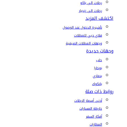
رحلات إلى باكو
رحلات إلى زنجبار
اكتشف المزيد
تأشيرة الدخول عند الوصول
فلاي دبي للعطلات
وجهات العطلات الصيفية
وجهات جديدة
حلب
بوخارا
بنغازي
بانكوك
روابط ذات صلة
أدنى أسعار الرحلات
خارطة المسارات
أفكار السفر
المطارات