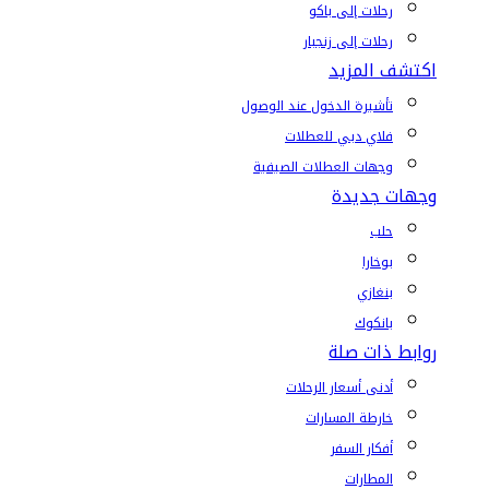
رحلات إلى باكو
رحلات إلى زنجبار
اكتشف المزيد
تأشيرة الدخول عند الوصول
فلاي دبي للعطلات
وجهات العطلات الصيفية
وجهات جديدة
حلب
بوخارا
بنغازي
بانكوك
روابط ذات صلة
أدنى أسعار الرحلات
خارطة المسارات
أفكار السفر
المطارات