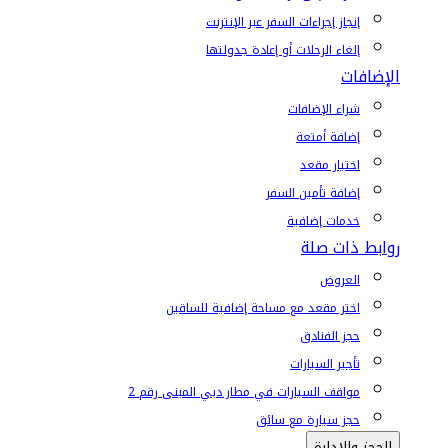
إنجاز إجراءات السفر عبر الإنترنت
إلغاء الرحلات أو إعادة جدولتها
الإضافات
شراء الإضافات
إضافة أمتعة
اختيار مقعد
إضافة تأمين السفر
خدمات إضافية
روابط ذات صلة
العروض
اختر مقعد مع مساحة إضافية للساقين
حجز الفنادق
تأجير السيارات
مواقف السيارات في مطار دبي المبنى رقم 2
حجز سيارة مع سائق
الحجز والإدارة