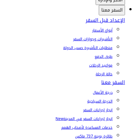
السفر معنا
الإعداد قبل السفر
أنواع الأسعار
التأشيرات وجوازات السفر
متطلبات التأشيرة حسب الدولة
طرق الدفع
مواعيد الرحلات
حالة الرحلة
السفر معنا
درجة الأعمال
الدرجة السياحية
إنجاز إجراءات السفر
إنجاز إجراءات السفر في المدينة
New
خدمات المساعدة لأصحاب الهمم
طائرة بوينغ 737 ماكس