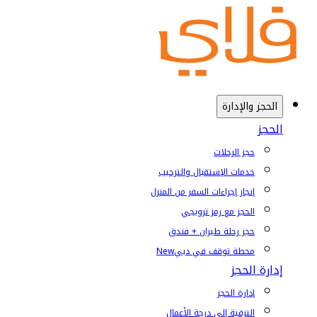
الحجز والإدارة
الحجز
حجز الرحلات
خدمات الإستقبال والترحيب
إنجاز إجراءات السفر من المنزل
الحجز مع رمز ترويجي
حجز رحلة طيران + فندق
محطة توقف في دبي
New
إدارة الحجز
إدارة الحجز
الترقية إلى درجة الأعمال