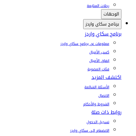
رحلات المتابعة
الوجهات
برنامج سكاي واردز
برنامج سكاي واردز
معلومات عن برنامج سكاي واردز
كسب الأميال
إنفاق الأميال
فئات العضوية
اكتشف المزيد
الأسئلة الشائعة
الاتصال
الشروط والأحكام
روابط ذات صلة
تسجيل الدخول
الانضمام إلى سكاي واردز