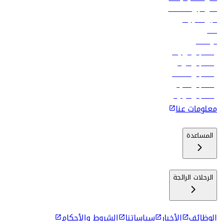
فلاي دبي للعطلات
تأجير السيارات
فنادق
الوظائف
رحلات إلى تبيليسي
رحلات إلى الرياض
رحلات إلى مسقط
رحلات إلى ماليه
رحلات إلى كولومبو
معلومات عنا
المساعدة
الرحلات الرائجة
الوظائف
الأخبار
سياساتنا
الشروط والأحكام