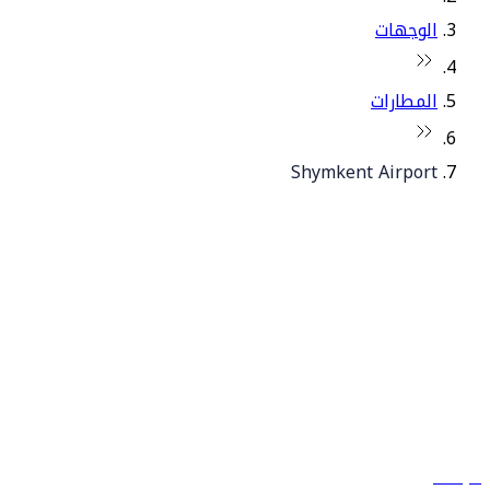
الوجهات
المطارات
Shymkent Airport
© فلاي دبي 2026. جميع الحقوق محفوظة.
سياساتنا