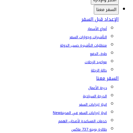
السفر معنا
الإعداد قبل السفر
أنواع الأسعار
التأشيرات وجوازات السفر
متطلبات التأشيرة حسب الدولة
طرق الدفع
مواعيد الرحلات
حالة الرحلة
السفر معنا
درجة الأعمال
الدرجة السياحية
إنجاز إجراءات السفر
إنجاز إجراءات السفر في المدينة
New
خدمات المساعدة لأصحاب الهمم
طائرة بوينغ 737 ماكس