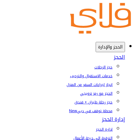
الحجز والإدارة
الحجز
حجز الرحلات
خدمات الإستقبال والترحيب
إنجاز إجراءات السفر من المنزل
الحجز مع رمز ترويجي
حجز رحلة طيران + فندق
محطة توقف في دبي
New
إدارة الحجز
إدارة الحجز
الترقية إلى درجة الأعمال