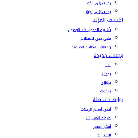
رحلات إلى باكو
رحلات إلى زنجبار
اكتشف المزيد
تأشيرة الدخول عند الوصول
فلاي دبي للعطلات
وجهات العطلات الصيفية
وجهات جديدة
حلب
بوخارا
بنغازي
بانكوك
روابط ذات صلة
أدنى أسعار الرحلات
خارطة المسارات
أفكار السفر
المطارات