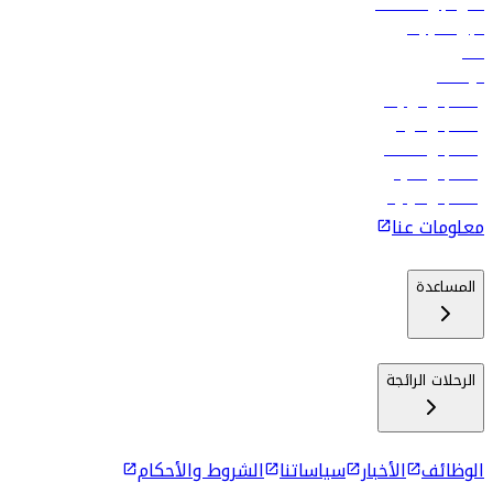
فلاي دبي للعطلات
تأجير السيارات
فنادق
الوظائف
رحلات إلى تبيليسي
رحلات إلى الرياض
رحلات إلى مسقط
رحلات إلى ماليه
رحلات إلى كولومبو
معلومات عنا
المساعدة
الرحلات الرائجة
الوظائف
الأخبار
سياساتنا
الشروط والأحكام