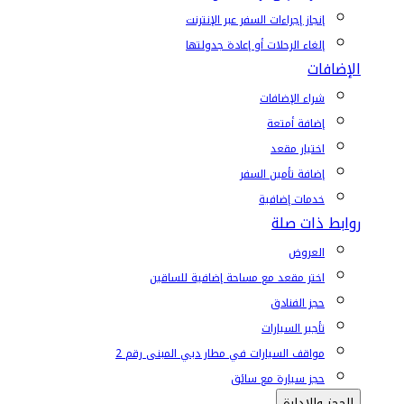
إنجاز إجراءات السفر عبر الإنترنت
إلغاء الرحلات أو إعادة جدولتها
الإضافات
شراء الإضافات
إضافة أمتعة
اختيار مقعد
إضافة تأمين السفر
خدمات إضافية
روابط ذات صلة
العروض
اختر مقعد مع مساحة إضافية للساقين
حجز الفنادق
تأجير السيارات
مواقف السيارات في مطار دبي المبنى رقم 2
حجز سيارة مع سائق
الحجز والإدارة