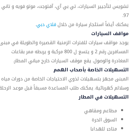
تشويس لتأجيير السيارات، تي بي آي، آفتوجت، موتو فويه و تاني
97.
يمكنك أيضاً استئجار سيارة من خلال
فلاي دبي
.
مواقف السيارات
يوجد مواقف سيارات للفترات الزمنية القصيرة والطويلة في مبنى
المسافرين رقم 2 و يتسع ل 800 مركبة و يربطه ممر بقاعات
المغادرة والوصول. يقع موقف السيارات خارج مباني المطار.
التسهيلات الخاصة بأصحاب الهمم
المبنى مجهز بتسهيلات لذوي الاحتياجات الخاصة من دورات مياه
وسلالم كهربائية. يمكنك طلب المساعدة مسبقاً قبل موعد الرحلة.
التسهيلات في المطار
مطاعم ومقاهي
السوق الحرة
متاجر للهدايا