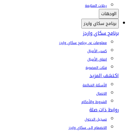
رحلات المتابعة
الوجهات
برنامج سكاي واردز
برنامج سكاي واردز
معلومات عن برنامج سكاي واردز
كسب الأميال
إنفاق الأميال
فئات العضوية
اكتشف المزيد
الأسئلة الشائعة
الاتصال
الشروط والأحكام
روابط ذات صلة
تسجيل الدخول
الانضمام إلى سكاي واردز