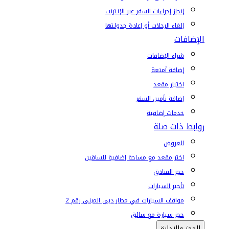
إنجاز إجراءات السفر عبر الإنترنت
إلغاء الرحلات أو إعادة جدولتها
الإضافات
شراء الإضافات
إضافة أمتعة
اختيار مقعد
إضافة تأمين السفر
خدمات إضافية
روابط ذات صلة
العروض
اختر مقعد مع مساحة إضافية للساقين
حجز الفنادق
تأجير السيارات
مواقف السيارات في مطار دبي المبنى رقم 2
حجز سيارة مع سائق
الحجز والإدارة