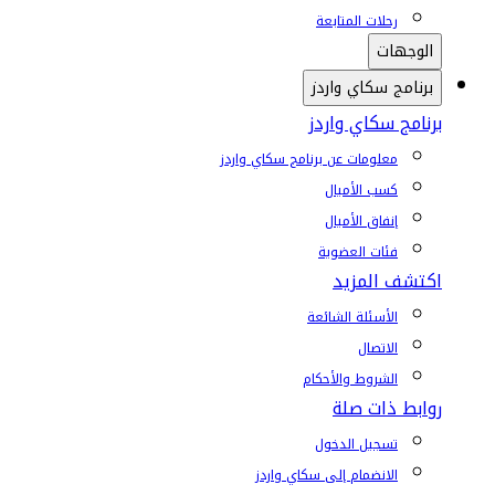
رحلات المتابعة
الوجهات
برنامج سكاي واردز
برنامج سكاي واردز
معلومات عن برنامج سكاي واردز
كسب الأميال
إنفاق الأميال
فئات العضوية
اكتشف المزيد
الأسئلة الشائعة
الاتصال
الشروط والأحكام
روابط ذات صلة
تسجيل الدخول
الانضمام إلى سكاي واردز