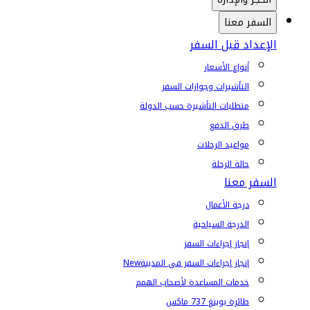
السفر معنا
الإعداد قبل السفر
أنواع الأسعار
التأشيرات وجوازات السفر
متطلبات التأشيرة حسب الدولة
طرق الدفع
مواعيد الرحلات
حالة الرحلة
السفر معنا
درجة الأعمال
الدرجة السياحية
إنجاز إجراءات السفر
إنجاز إجراءات السفر في المدينة
New
خدمات المساعدة لأصحاب الهمم
طائرة بوينغ 737 ماكس