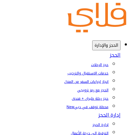
الحجز والإدارة
الحجز
حجز الرحلات
خدمات الإستقبال والترحيب
إنجاز إجراءات السفر من المنزل
الحجز مع رمز ترويجي
حجز رحلة طيران + فندق
محطة توقف في دبي
New
إدارة الحجز
إدارة الحجز
الترقية إلى درجة الأعمال