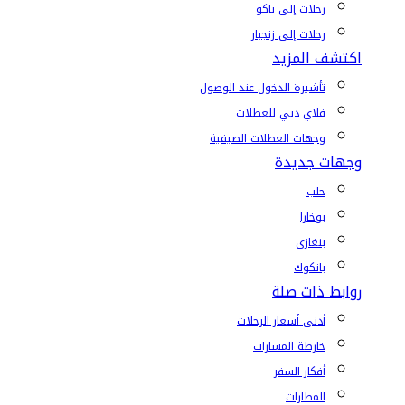
رحلات إلى باكو
رحلات إلى زنجبار
اكتشف المزيد
تأشيرة الدخول عند الوصول
فلاي دبي للعطلات
وجهات العطلات الصيفية
وجهات جديدة
حلب
بوخارا
بنغازي
بانكوك
روابط ذات صلة
أدنى أسعار الرحلات
خارطة المسارات
أفكار السفر
المطارات