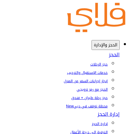
الحجز والإدارة
الحجز
حجز الرحلات
خدمات الإستقبال والترحيب
إنجاز إجراءات السفر من المنزل
الحجز مع رمز ترويجي
حجز رحلة طيران + فندق
محطة توقف في دبي
New
إدارة الحجز
إدارة الحجز
الترقية إلى درجة الأعمال