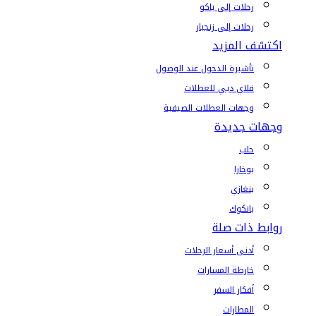
رحلات إلى باكو
رحلات إلى زنجبار
اكتشف المزيد
تأشيرة الدخول عند الوصول
فلاي دبي للعطلات
وجهات العطلات الصيفية
وجهات جديدة
حلب
بوخارا
بنغازي
بانكوك
روابط ذات صلة
أدنى أسعار الرحلات
خارطة المسارات
أفكار السفر
المطارات