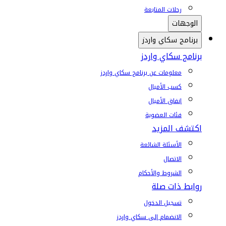
رحلات المتابعة
الوجهات
برنامج سكاي واردز
برنامج سكاي واردز
معلومات عن برنامج سكاي واردز
كسب الأميال
إنفاق الأميال
فئات العضوية
اكتشف المزيد
الأسئلة الشائعة
الاتصال
الشروط والأحكام
روابط ذات صلة
تسجيل الدخول
الانضمام إلى سكاي واردز