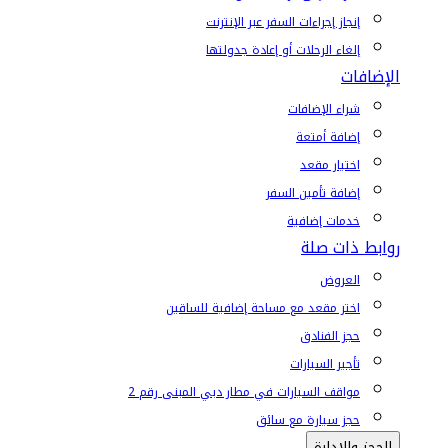
إنجاز إجراءات السفر عبر الإنترنت
إلغاء الرحلات أو إعادة جدولتها
الإضافات
شراء الإضافات
إضافة أمتعة
اختيار مقعد
إضافة تأمين السفر
خدمات إضافية
روابط ذات صلة
العروض
اختر مقعد مع مساحة إضافية للساقين
حجز الفنادق
تأجير السيارات
مواقف السيارات في مطار دبي المبنى رقم 2
حجز سيارة مع سائق
الحجز والإدارة