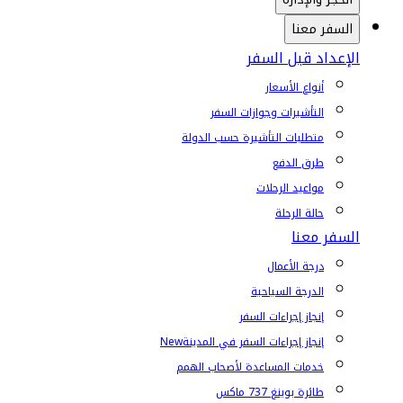
السفر معنا
الإعداد قبل السفر
أنواع الأسعار
التأشيرات وجوازات السفر
متطلبات التأشيرة حسب الدولة
طرق الدفع
مواعيد الرحلات
حالة الرحلة
السفر معنا
درجة الأعمال
الدرجة السياحية
إنجاز إجراءات السفر
إنجاز إجراءات السفر في المدينة
New
خدمات المساعدة لأصحاب الهمم
طائرة بوينغ 737 ماكس