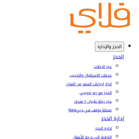
الحجز والإدارة
الحجز
حجز الرحلات
خدمات الإستقبال والترحيب
إنجاز إجراءات السفر من المنزل
الحجز مع رمز ترويجي
حجز رحلة طيران + فندق
محطة توقف في دبي
New
إدارة الحجز
إدارة الحجز
الترقية إلى درجة الأعمال