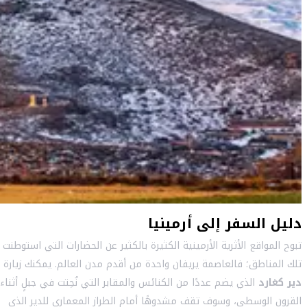
دليل السفر إلى أرمينيا
تبوح المواقع الأثرية الأرمينية الكثيرة بالكثير عن الحضارات التي استوطنت
تلك المناطق؛ فالعاصمة يريفان واحدة من أقدم مدن العالم. يمكنك زيارة
دير كغارد
الذي يضم عددًا من الكنائس والمقابر التي نُحِتت في جبلٍ أثناء
القرون الوسطى، وسوف تقف مشدوهًا أمام الطراز المعماري للدير الذي