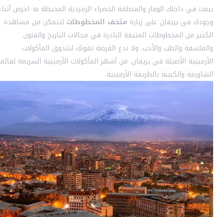
يبعث في داخلك الوقار والمنطقة الخضراء الزمردية المحيطة به. احرص أثناء
وجودك في يريفان على زيارة
متحف المخطوطات
لتتمكن من مشاهدة
الكثير من المخطوطات العتيقة النادرة في مجالات التاريخ والفنون
والفلسفة والطب والأدب. ولا تدع الفرصة تفوتك لتتذوق المأكولات
الأرمينية الأصيلة في يريفان. من أشهر المأكولات الأرمينية السريعة لفائف
الشاورمة والكبيبة بالطريقة الأرمينية.