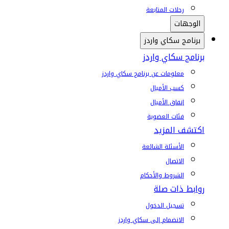
رحلات المتابعة
الوجهات
برنامج سكاي واردز
برنامج سكاي واردز
معلومات عن برنامج سكاي واردز
كسب الأميال
إنفاق الأميال
فئات العضوية
اكتشف المزيد
الأسئلة الشائعة
الاتصال
الشروط والأحكام
روابط ذات صلة
تسجيل الدخول
الانضمام إلى سكاي واردز