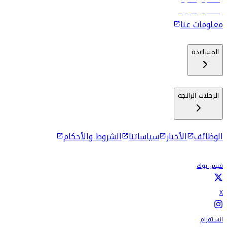
رحلات إلى ماليه
رحلات إلى كولومبو
معلومات عنا
المساعدة
الرحلات الرائجة
الوظائف
الأخبار
سياساتنا
الشروط والأحكام
فيس بوك
X
انستقرام