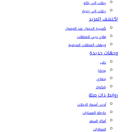
رحلات إلى باكو
رحلات إلى زنجبار
اكتشف المزيد
تأشيرة الدخول عند الوصول
فلاي دبي للعطلات
وجهات العطلات الصيفية
وجهات جديدة
حلب
بوخارا
بنغازي
بانكوك
روابط ذات صلة
أدنى أسعار الرحلات
خارطة المسارات
أفكار السفر
المطارات