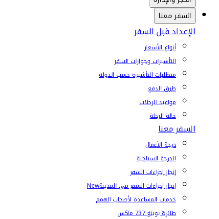
السفر معنا
الإعداد قبل السفر
أنواع الأسعار
التأشيرات وجوازات السفر
متطلبات التأشيرة حسب الدولة
طرق الدفع
مواعيد الرحلات
حالة الرحلة
السفر معنا
درجة الأعمال
الدرجة السياحية
إنجاز إجراءات السفر
إنجاز إجراءات السفر في المدينة
New
خدمات المساعدة لأصحاب الهمم
طائرة بوينغ 737 ماكس