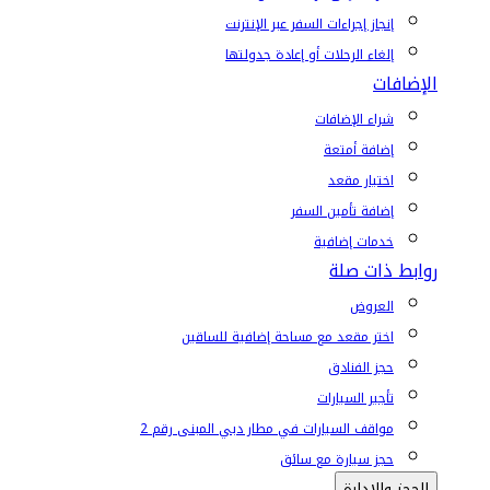
إنجاز إجراءات السفر عبر الإنترنت
إلغاء الرحلات أو إعادة جدولتها
الإضافات
شراء الإضافات
إضافة أمتعة
اختيار مقعد
إضافة تأمين السفر
خدمات إضافية
روابط ذات صلة
العروض
اختر مقعد مع مساحة إضافية للساقين
حجز الفنادق
تأجير السيارات
مواقف السيارات في مطار دبي المبنى رقم 2
حجز سيارة مع سائق
الحجز والإدارة