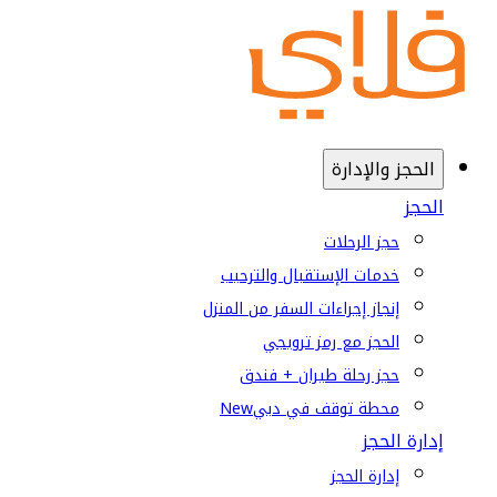
الحجز والإدارة
الحجز
حجز الرحلات
خدمات الإستقبال والترحيب
إنجاز إجراءات السفر من المنزل
الحجز مع رمز ترويجي
حجز رحلة طيران + فندق
محطة توقف في دبي
New
إدارة الحجز
إدارة الحجز