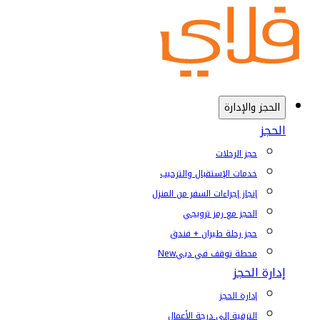
الحجز والإدارة
الحجز
حجز الرحلات
خدمات الإستقبال والترحيب
إنجاز إجراءات السفر من المنزل
الحجز مع رمز ترويجي
حجز رحلة طيران + فندق
محطة توقف في دبي
New
إدارة الحجز
إدارة الحجز
الترقية إلى درجة الأعمال