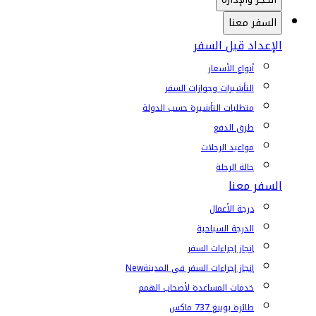
السفر معنا
الإعداد قبل السفر
أنواع الأسعار
التأشيرات وجوازات السفر
متطلبات التأشيرة حسب الدولة
طرق الدفع
مواعيد الرحلات
حالة الرحلة
السفر معنا
درجة الأعمال
الدرجة السياحية
إنجاز إجراءات السفر
إنجاز إجراءات السفر في المدينة
New
خدمات المساعدة لأصحاب الهمم
طائرة بوينغ 737 ماكس