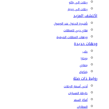
رحلات إلى باكو
رحلات إلى زنجبار
اكتشف المزيد
تأشيرة الدخول عند الوصول
فلاي دبي للعطلات
وجهات العطلات الصيفية
وجهات جديدة
حلب
بوخارا
بنغازي
بانكوك
روابط ذات صلة
أدنى أسعار الرحلات
خارطة المسارات
أفكار السفر
المطارات