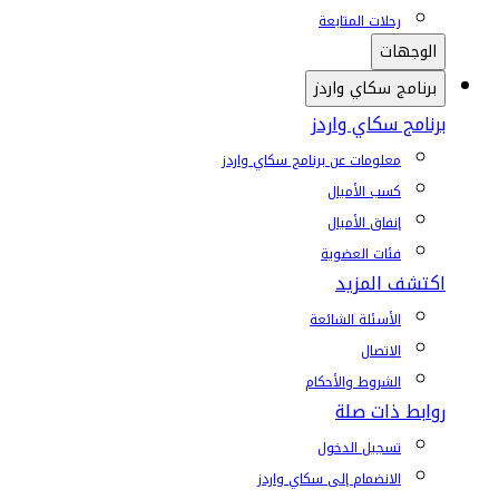
رحلات المتابعة
الوجهات
برنامج سكاي واردز
برنامج سكاي واردز
معلومات عن برنامج سكاي واردز
كسب الأميال
إنفاق الأميال
فئات العضوية
اكتشف المزيد
الأسئلة الشائعة
الاتصال
الشروط والأحكام
روابط ذات صلة
تسجيل الدخول
الانضمام إلى سكاي واردز