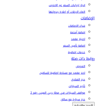
إنجاز إجراءات السفر عبر الإنترنت
إلغاء الرحلات أو إعادة جدولتها
الإضافات
شراء الإضافات
إضافة أمتعة
اختيار مقعد
إضافة تأمين السفر
خدمات إضافية
روابط ذات صلة
العروض
اختر مقعد مع مساحة إضافية للساقين
حجز الفنادق
تأجير السيارات
مواقف السيارات في مطار دبي المبنى رقم 2
حجز سيارة مع سائق
الحجز والإدارة