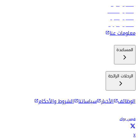
رحلات إلى الرياض
رحلات إلى مسقط
رحلات إلى ماليه
رحلات إلى كولومبو
معلومات عنا
المساعدة
الرحلات الرائجة
الوظائف
الأخبار
سياساتنا
الشروط والأحكام
فيس بوك
X