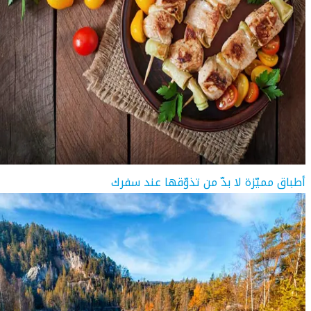
أطباق مميّزة لا بدّ من تذوّقها عند سفرك