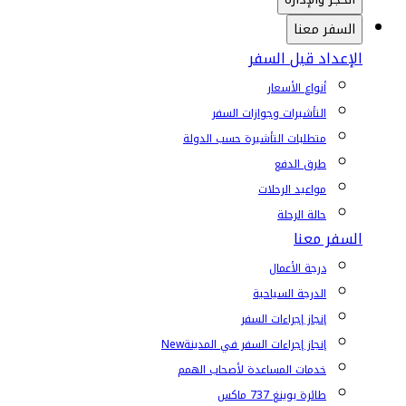
السفر معنا
الإعداد قبل السفر
أنواع الأسعار
التأشيرات وجوازات السفر
متطلبات التأشيرة حسب الدولة
طرق الدفع
مواعيد الرحلات
حالة الرحلة
السفر معنا
درجة الأعمال
الدرجة السياحية
إنجاز إجراءات السفر
إنجاز إجراءات السفر في المدينة
New
خدمات المساعدة لأصحاب الهمم
طائرة بوينغ 737 ماكس