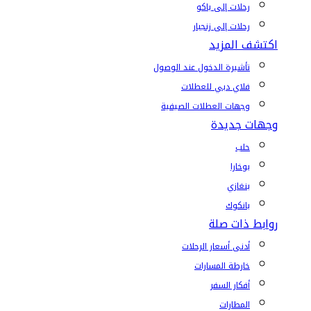
رحلات إلى باكو
رحلات إلى زنجبار
اكتشف المزيد
تأشيرة الدخول عند الوصول
فلاي دبي للعطلات
وجهات العطلات الصيفية
وجهات جديدة
حلب
بوخارا
بنغازي
بانكوك
روابط ذات صلة
أدنى أسعار الرحلات
خارطة المسارات
أفكار السفر
المطارات