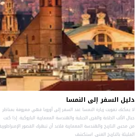
دليل السفر إلى النمسا
لا يمكنك تفويت زيارة النمسا عند السفر إلى أوروبا فهي معروفة بمناظر
جبال الألب الخلابة والقرى الجبلية والهندسة المعمارية الباروكية. إذا كنت
من محبي التاريخ والهندسة المعمارية فلابد أن تبهرك القصور الإمبراطورية
المليئة بالتاريخ الغني. استكشف