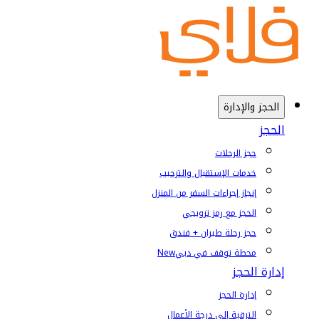
الحجز والإدارة
الحجز
حجز الرحلات
خدمات الإستقبال والترحيب
إنجاز إجراءات السفر من المنزل
الحجز مع رمز ترويجي
حجز رحلة طيران + فندق
محطة توقف في دبي
New
إدارة الحجز
إدارة الحجز
الترقية إلى درجة الأعمال