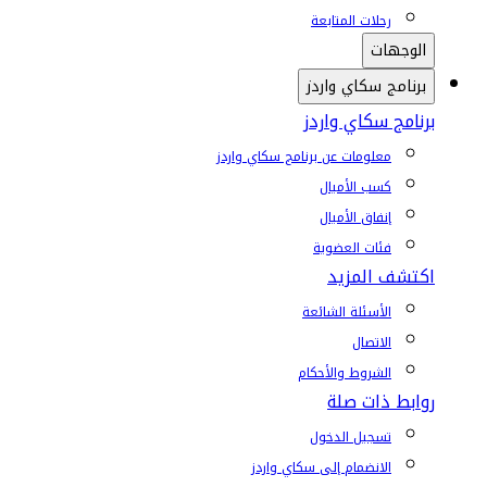
رحلات المتابعة
الوجهات
برنامج سكاي واردز
برنامج سكاي واردز
معلومات عن برنامج سكاي واردز
كسب الأميال
إنفاق الأميال
فئات العضوية
اكتشف المزيد
الأسئلة الشائعة
الاتصال
الشروط والأحكام
روابط ذات صلة
تسجيل الدخول
الانضمام إلى سكاي واردز