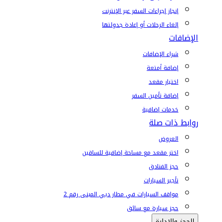
إنجاز إجراءات السفر عبر الإنترنت
إلغاء الرحلات أو إعادة جدولتها
الإضافات
شراء الإضافات
إضافة أمتعة
اختيار مقعد
إضافة تأمين السفر
خدمات إضافية
روابط ذات صلة
العروض
اختر مقعد مع مساحة إضافية للساقين
حجز الفنادق
تأجير السيارات
مواقف السيارات في مطار دبي المبنى رقم 2
حجز سيارة مع سائق
الحجز والإدارة