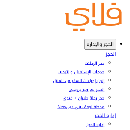
الحجز والإدارة
الحجز
حجز الرحلات
خدمات الإستقبال والترحيب
إنجاز إجراءات السفر من المنزل
الحجز مع رمز ترويجي
حجز رحلة طيران + فندق
محطة توقف في دبي
New
إدارة الحجز
إدارة الحجز