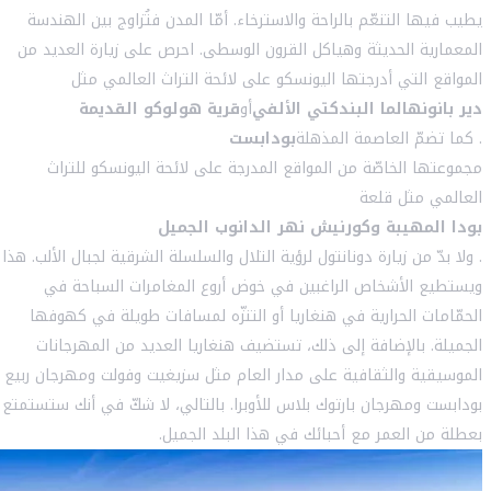
يطيب فيها التنعّم بالراحة والاسترخاء. أمّا المدن فتُزاوج بين الهندسة
المعمارية الحديثة وهياكل القرون الوسطى. احرص على زيارة العديد من
المواقع التي أدرجتها اليونسكو على لائحة التراث العالمي مثل
دير بانونهالما البندكتي الألفي
أو
قرية هولوكو القديمة
. كما تضمّ العاصمة المذهلة
بودابست
مجموعتها الخاصّة من المواقع المدرجة على لائحة اليونسكو للتراث
العالمي مثل قلعة
بودا المهيبة وكورنيش نهر الدانوب الجميل
. ولا بدّ من زيارة دونانتول لرؤية التلال والسلسلة الشرقية لجبال الألب. هذا
ويستطيع الأشخاص الراغبين في خوض أروع المغامرات السباحة في
الحمّامات الحرارية في هنغاريا أو التنزّه لمسافات طويلة في كهوفها
الجميلة. بالإضافة إلى ذلك، تستضيف هنغاريا العديد من المهرجانات
الموسيقية والثقافية على مدار العام مثل سزيغيت وفولت ومهرجان ربيع
بودابست ومهرجان بارتوك بلاس للأوبرا. بالتالي، لا شكّ في أنك ستستمتع
بعطلة من العمر مع أحبائك في هذا البلد الجميل.