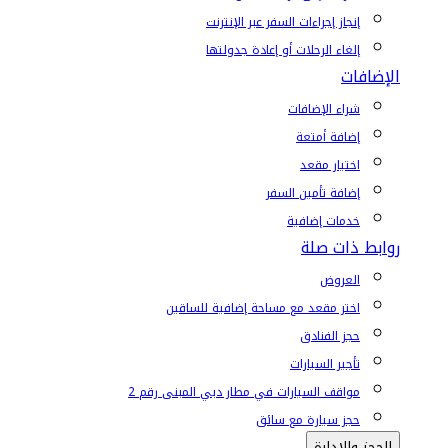
إنجاز إجراءات السفر عبر الإنترنت
إلغاء الرحلات أو إعادة جدولتها
الإضافات
شراء الإضافات
إضافة أمتعة
اختيار مقعد
إضافة تأمين السفر
خدمات إضافية
روابط ذات صلة
العروض
اختر مقعد مع مساحة إضافية للساقين
حجز الفنادق
تأجير السيارات
مواقف السيارات في مطار دبي المبنى رقم 2
حجز سيارة مع سائق
الحجز والإدارة