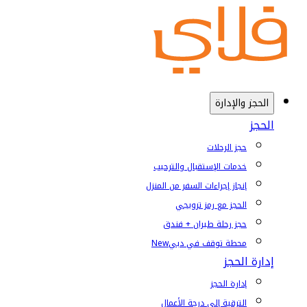
الحجز والإدارة
الحجز
حجز الرحلات
خدمات الإستقبال والترحيب
إنجاز إجراءات السفر من المنزل
الحجز مع رمز ترويجي
حجز رحلة طيران + فندق
محطة توقف في دبي
New
إدارة الحجز
إدارة الحجز
الترقية إلى درجة الأعمال