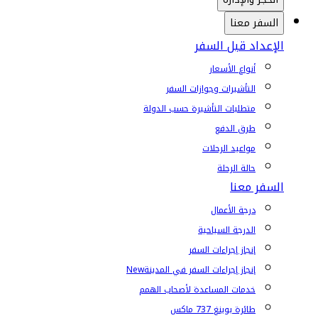
السفر معنا
الإعداد قبل السفر
أنواع الأسعار
التأشيرات وجوازات السفر
متطلبات التأشيرة حسب الدولة
طرق الدفع
مواعيد الرحلات
حالة الرحلة
السفر معنا
درجة الأعمال
الدرجة السياحية
إنجاز إجراءات السفر
إنجاز إجراءات السفر في المدينة
New
خدمات المساعدة لأصحاب الهمم
طائرة بوينغ 737 ماكس