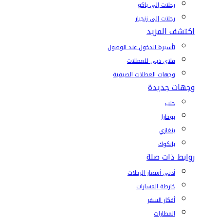
رحلات إلى باكو
رحلات إلى زنجبار
اكتشف المزيد
تأشيرة الدخول عند الوصول
فلاي دبي للعطلات
وجهات العطلات الصيفية
وجهات جديدة
حلب
بوخارا
بنغازي
بانكوك
روابط ذات صلة
أدنى أسعار الرحلات
خارطة المسارات
أفكار السفر
المطارات