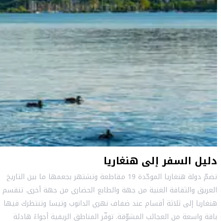
دليل السفر إلى هنغاريا
تضمّ دولة هنغاريا الموحّدة 19 مقاطعة وتشتهر بجعمها ما بين التاريخ
العريق والثقافة الغنية من جهة والطابع الحضاري من جهة أخرى. تنقسم
هنغاريا إلى ثلاثة أقسام عند ضفاف نهري الدانوب وتيسا وتنتظرك فيها
باقة واسعة من العجائب المشوّقة. توفّر المناطق الريفية أجواءً هادئة