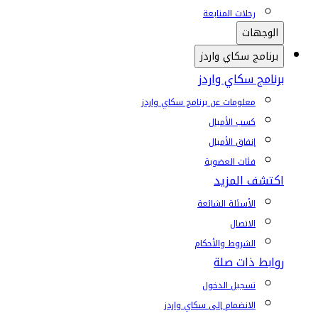
رحلات المتابعة
الوجهات
برنامج سكاي واردز
برنامج سكاي واردز
معلومات عن برنامج سكاي واردز
كسب الأميال
إنفاق الأميال
فئات العضوية
اكتشف المزيد
الأسئلة الشائعة
الاتصال
الشروط والأحكام
روابط ذات صلة
تسجيل الدخول
الانضمام إلى سكاي واردز