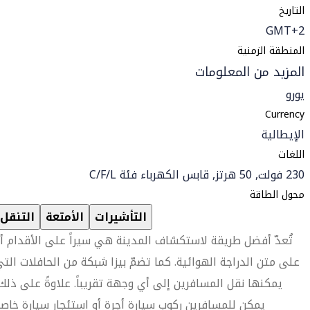
التاريخ
GMT+2
المنطقة الزمنية
المزيد من المعلومات
يورو
Currency
الإيطالية
اللغات
230 فولت, 50 هرتز, قابس الكهرباء فئة C/F/L
محول الطاقة
التأشيرات
الأمتعة
التنقل
تُعدّ أفضل طريقة لاستكشاف المدينة هي سيراً على الأقدام أ
على متن الدراجة الهوائية. كما تضمّ بيزا شبكة من الحافلات الت
يمكنها نقل المسافرين إلى أي وجهة تقريباً. علاوةً على ذلك
يمكن للمسافرين ركوب سيارة أجرة أو استئجار سيارة خاص