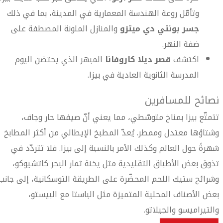
وتأمّل روعة الهندسة المعمارية في المدينة، بما في ذلك
جسر بونتي دي ميتزو
والمنازل الملونة المصطفة على
ضفة النهر.
اكتشف
قصر ديلا كاروفانا
المبهر الذي يحتضن اليوم
المدرسة الثانوية العادية في بيزا.
نصائح للمسافرين
تتمتّع بيزا بمناخ متوسّطي، مما يعني أنّ صيفها حار وجاف،
وشتاؤها معتدل وممطر. يُعدّ المطبخ الإيطالي من أكثر المطابخ
شهرةً حول العالم وكذلك الأمر بالنسبة إلى بيزا. فلا تتردّد في
تذوق بعض الأطباق التقليدية مثل يخنة ثمار البحر كاتشيوكو،
وشرائح ستيك اللحم المحضّرة على الطريقة التوسكانية، إلى جانب
بعض الأصناف المحلية المتميزة مثل الباستا مع البيستو،
والتيراميسو والجيلاتو.