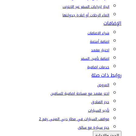
إنجاز إجراءات السفر عبر الإنترنت
إلغاء الرحلات أو إعادة جدولتها
الإضافات
شراء الإضافات
إضافة أمتعة
اختيار مقعد
إضافة تأمين السفر
خدمات إضافية
روابط ذات صلة
العروض
اختر مقعد مع مساحة إضافية للساقين
حجز الفنادق
تأجير السيارات
مواقف السيارات في مطار دبي المبنى رقم 2
حجز سيارة مع سائق
الحجز والإدارة