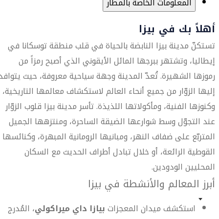
المعلومات الخاصة بالمطار
أهلاً بك في بيزا
تستكنّ مدينة بيزا النابضة بالحياة في قلب منطقة توسكانا في
إيطاليا، وتشتهر ببرجها المائل الأيقوني الذي أصبح رمزاً من
رموزها الشهيرة. تُعدّ المدينة وجهة سياحية معروفة، حيث يتوافد
إليها الزوّار من جميع أنحاء العالم لاستكشاف معالمها التاريخية،
وكنوزها الفنية، ومأكولاتها اللذيذة. تأسر مدينة بيزا قلوب الزوّار
عند التجوّل وسط شوارعها الضيقة الساحرة، ومنتزهها الجميل
المتربّع على ضفاف النهر، ومبانيها الرومانية المبهرة، وكنائسها
القوطية الرائعة، أو خلال تبادل أطراف الحديث مع السكان
المحليين الودودين.
أبرز المعالم والأنشطة في بيزا
استكشف ميدان المعجزات
بيازا داي ميراكولي
، المُدرج