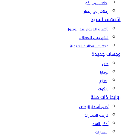
رحلات إلى باكو
رحلات إلى زنجبار
اكتشف المزيد
تأشيرة الدخول عند الوصول
فلاي دبي للعطلات
وجهات العطلات الصيفية
وجهات جديدة
حلب
بوخارا
بنغازي
بانكوك
روابط ذات صلة
أدنى أسعار الرحلات
خارطة المسارات
أفكار السفر
المطارات