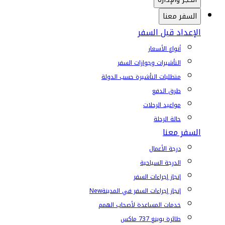
السفر معنا
الإعداد قبل السفر
أنواع الأسعار
التأشيرات وجوازات السفر
متطلبات التأشيرة حسب الدولة
طرق الدفع
مواعيد الرحلات
حالة الرحلة
السفر معنا
درجة الأعمال
الدرجة السياحية
إنجاز إجراءات السفر
إنجاز إجراءات السفر في المدينة
New
خدمات المساعدة لأصحاب الهمم
طائرة بوينغ 737 ماكس