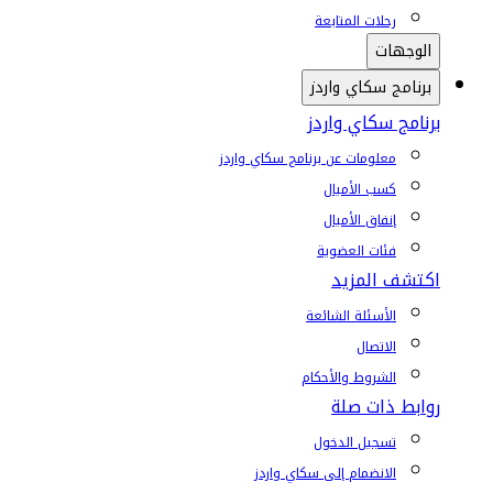
رحلات المتابعة
الوجهات
برنامج سكاي واردز
برنامج سكاي واردز
معلومات عن برنامج سكاي واردز
كسب الأميال
إنفاق الأميال
فئات العضوية
اكتشف المزيد
الأسئلة الشائعة
الاتصال
الشروط والأحكام
روابط ذات صلة
تسجيل الدخول
الانضمام إلى سكاي واردز