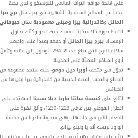
على لائحة مواقع التراث العالمي لليونسكو والذي يضمّ
عدداً من المعالم السياحية الشهيرة في بيزا، مثل
برج بيزا
المائل
و
كاتدرائية بيزا
ومبنى معمودية سان جيوفاني
التقط صورة كلاسيكية لنفسك حيث تبدو وكأنّك تحاول
الإمساك
ببرج بيزا المائل
أو دفعه بعيداً عنك، واصعد
سلالم البرج التي يبلغ عددها 294 للوصول إلى قمّته وتأملّ
أروع المناظر المطلّة على المدينة.
تجوّل في متحف
أوبرا ديل دومو
، حيث ستجد مجموعة من
القطع والتحف الفنية الدينية من كاتدرائية بيزا وغيرها من
الكنائس.
اطّلع على
كنيسة سانتا ماريا ديلا سبينا
المشيّدة على
الطراز القوطي بين عامَي 1223-1230، وألقِ نظرة على
المَعلم الأبرز في داخلها، وهي منحوتة مادونا من حديقة
الورود بريشة أندريا ونينو بيزانو.
تنزّه على ضفاف
نهر أرنو
، الذي يتدفق عبر قلب مدينة بيزا،