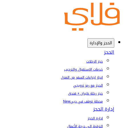
الحجز والإدارة
الحجز
حجز الرحلات
خدمات الإستقبال والترحيب
إنجاز إجراءات السفر من المنزل
الحجز مع رمز ترويجي
حجز رحلة طيران + فندق
محطة توقف في دبي
New
إدارة الحجز
إدارة الحجز
الترقية إلى درجة الأعمال