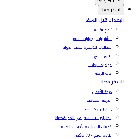
السفر معنا
الإعداد قبل السفر
أنواع الأسعار
التأشيرات وجوازات السفر
متطلبات التأشيرة حسب الدولة
طرق الدفع
مواعيد الرحلات
حالة الرحلة
السفر معنا
درجة الأعمال
الدرجة السياحية
إنجاز إجراءات السفر
إنجاز إجراءات السفر في المدينة
New
خدمات المساعدة لأصحاب الهمم
طائرة بوينغ 737 ماكس