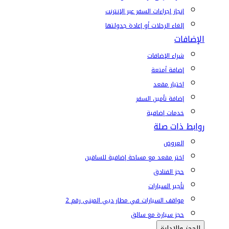
إنجاز إجراءات السفر عبر الإنترنت
إلغاء الرحلات أو إعادة جدولتها
الإضافات
شراء الإضافات
إضافة أمتعة
اختيار مقعد
إضافة تأمين السفر
خدمات إضافية
روابط ذات صلة
العروض
اختر مقعد مع مساحة إضافية للساقين
حجز الفنادق
تأجير السيارات
مواقف السيارات في مطار دبي المبنى رقم 2
حجز سيارة مع سائق
الحجز والإدارة