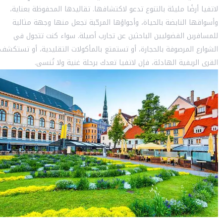
لاتفيا أرضًا مليئة بالتنوع تدعو لاكتشافها. تقاليدها المحفوظة بعناية،
وأسواقها النابضة بالحياة، وأجواؤها المرحّبة تجعل منها وجهة مثالية
للمسافرين الفضوليين الباحثين عن تجارب أصيلة. سواء كنت تتجول في
الشوارع المرصوفة بالحجارة، أو تستمتع بالمأكولات التقليدية، أو تستكشف
القرى الريفية الهادئة، فإن لاتفيا تعدك برحلة غنية ولا تُنسى.