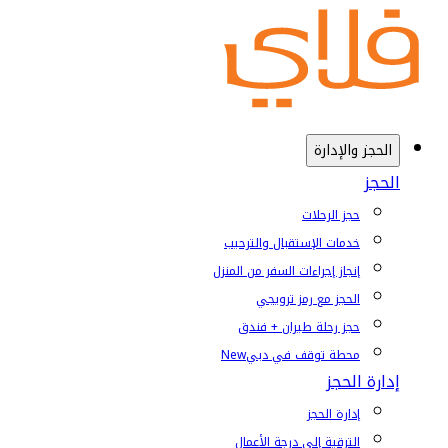
الحجز والإدارة
الحجز
حجز الرحلات
خدمات الإستقبال والترحيب
إنجاز إجراءات السفر من المنزل
الحجز مع رمز ترويجي
حجز رحلة طيران + فندق
محطة توقف في دبي
New
إدارة الحجز
إدارة الحجز
الترقية إلى درجة الأعمال