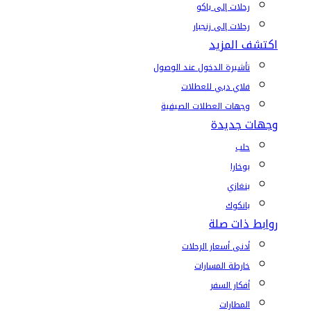
رحلات إلى باكو
رحلات إلى زنجبار
اكتشف المزيد
تأشيرة الدخول عند الوصول
فلاي دبي للعطلات
وجهات العطلات الصيفية
وجهات جديدة
حلب
بوخارا
بنغازي
بانكوك
روابط ذات صلة
أدنى أسعار الرحلات
خارطة المسارات
أفكار السفر
المطارات