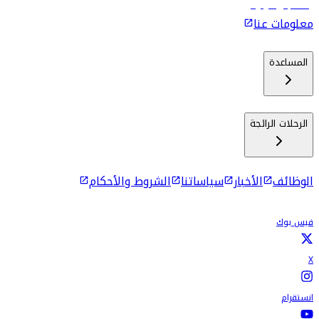
رحلات إلى كولومبو
معلومات عنا
المساعدة
الرحلات الرائجة
الوظائف
الأخبار
سياساتنا
الشروط والأحكام
فيس بوك
X
انستقرام