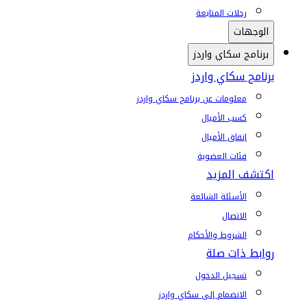
رحلات المتابعة
الوجهات
برنامج سكاي واردز
برنامج سكاي واردز
معلومات عن برنامج سكاي واردز
كسب الأميال
إنفاق الأميال
فئات العضوية
اكتشف المزيد
الأسئلة الشائعة
الاتصال
الشروط والأحكام
روابط ذات صلة
تسجيل الدخول
الانضمام إلى سكاي واردز