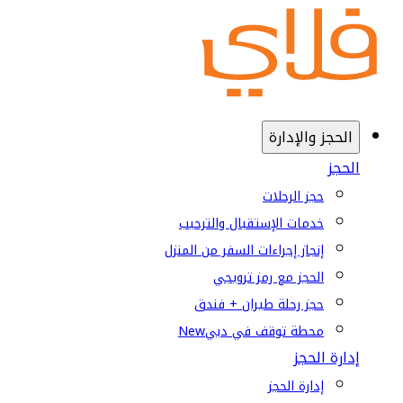
الحجز والإدارة
الحجز
حجز الرحلات
خدمات الإستقبال والترحيب
إنجاز إجراءات السفر من المنزل
الحجز مع رمز ترويجي
حجز رحلة طيران + فندق
محطة توقف في دبي
New
إدارة الحجز
إدارة الحجز