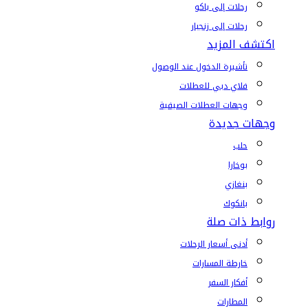
رحلات إلى باكو
رحلات إلى زنجبار
اكتشف المزيد
تأشيرة الدخول عند الوصول
فلاي دبي للعطلات
وجهات العطلات الصيفية
وجهات جديدة
حلب
بوخارا
بنغازي
بانكوك
روابط ذات صلة
أدنى أسعار الرحلات
خارطة المسارات
أفكار السفر
المطارات