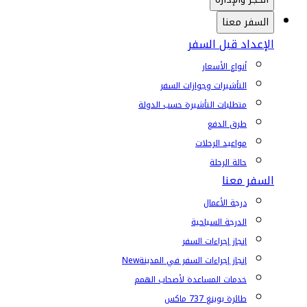
السفر معنا
الإعداد قبل السفر
أنواع الأسعار
التأشيرات وجوازات السفر
متطلبات التأشيرة حسب الدولة
طرق الدفع
مواعيد الرحلات
حالة الرحلة
السفر معنا
درجة الأعمال
الدرجة السياحية
إنجاز إجراءات السفر
إنجاز إجراءات السفر في المدينة
New
خدمات المساعدة لأصحاب الهمم
طائرة بوينغ 737 ماكس