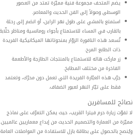
يضم المتحف مجموعة فنية مميّزة تمتد من العصور
الوسطى وصولاً إلى الفن الحديث والمعاصر.
استمتع بالمشي على طول نهر الراين، أو انضم إلى رحلة
بالقارب في المساء للاستمتاع بأجواء رومانسية ومناظر خلّابة.
تُسعد هذه النافورة الزوّار بمنحوتاتها الميكانيكية الفريدة
ذات الطابع المرح.
زر ماركت هاله للاستمتاع بالمنتجات الطازجة والأطعمة
الفاخرة من مختلف المطابخ.
جرّب هذه العبّارة الفريدة التي تعمل دون محرّك، وتعتمد
فقط على تيّار النهر لعبور الضفاف.
نصائح للمسافرين
لا تفوّت زيارة حرم فيترا القريب، حيث يمكن التعرّف على نماذج
مميّزة من العمارة والتصميم الحديث من إبداع معماريين عالميين.
ويُنصح بالحصول على بطاقة بازل للاستفادة من المواصلات العامة