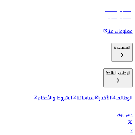
رحلات إلى الرياض
رحلات إلى مسقط
رحلات إلى ماليه
رحلات إلى كولومبو
معلومات عنا
المساعدة
الرحلات الرائجة
الوظائف
الأخبار
سياساتنا
الشروط والأحكام
فيس بوك
X