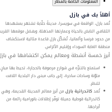
المعلومات الخاصة بالمطار
أهلاً بك في بازل
تُعد بازل، الواقعة في سويسرا، مدينةً خلّابة تشتهر بمشهدها
الثقافي النابض بالحياة وعمارتها المذهلة. وبفضل موقعها القريب
من حدود فرنسا وألمانيا، تُشكّل بازل قاعدة مثالية لاستكشاف
منطقة الغابة السوداء وإقليم الألزاس.
أبرز خمسة أنشطة ومعالم يمكن اكتشافها في بازل
استمتع بالتنزّه في شوارع مرصوفة بالحجارة، تحيط بها مبانٍ
ملوّنة وساحات ساحرة، إلى جانب مبنى دار البلدية اللافت
للنظر.
تُعد
كاتدرائية بازل
من أبرز معالم المدينة القديمة، وهي
كاتدرائية قوطية جميلة توفّر إطلالات بانورامية رائعة من
أبراجها.