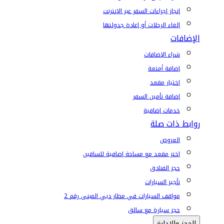
إنجاز إجراءات السفر عبر الإنترنت
إلغاء الرحلات أو إعادة جدولتها
الإضافات
شراء الإضافات
إضافة أمتعة
اختيار مقعد
إضافة تأمين السفر
خدمات إضافية
روابط ذات صلة
العروض
اختر مقعد مع مساحة إضافية للساقين
حجز الفنادق
تأجير السيارات
مواقف السيارات في مطار دبي المبنى رقم 2
حجز سيارة مع سائق
الحجز والإدارة