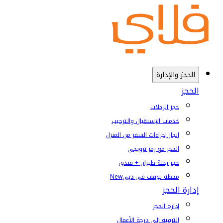
الحجز والإدارة
الحجز
حجز الرحلات
خدمات الإستقبال والترحيب
إنجاز إجراءات السفر من المنزل
الحجز مع رمز ترويجي
حجز رحلة طيران + فندق
محطة توقف في دبي
New
إدارة الحجز
إدارة الحجز
الترقية إلى درجة الأعمال