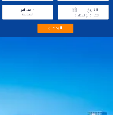
التاريخ
1
مسافر
السياحية
اختيار تاريخ المغادرة
البحث