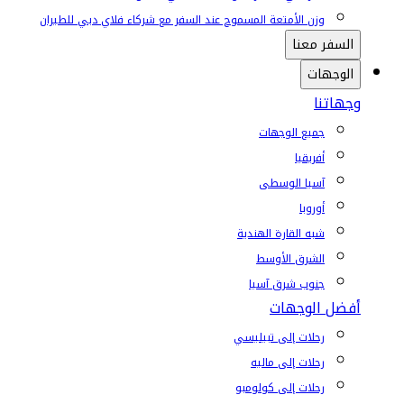
وزن الأمتعة المسموح عند السفر مع شركاء فلاي دبي للطيران
السفر معنا
الوجهات
وجهاتنا
جميع الوجهات
أفريقيا
آسيا الوسطى
أوروبا
شبه القارة الهندية
الشرق الأوسط
جنوب شرق آسيا
أفضل الوجهات
رحلات إلى تبيليسي
رحلات إلى ماليه
رحلات إلى كولومبو