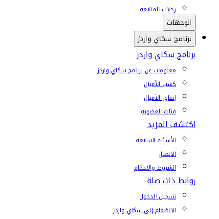
رحلات المتابعة
الوجهات
برنامج سكاي واردز
برنامج سكاي واردز
معلومات عن برنامج سكاي واردز
كسب الأميال
إنفاق الأميال
فئات العضوية
اكتشف المزيد
الأسئلة الشائعة
الاتصال
الشروط والأحكام
روابط ذات صلة
تسجيل الدخول
الانضمام إلى سكاي واردز